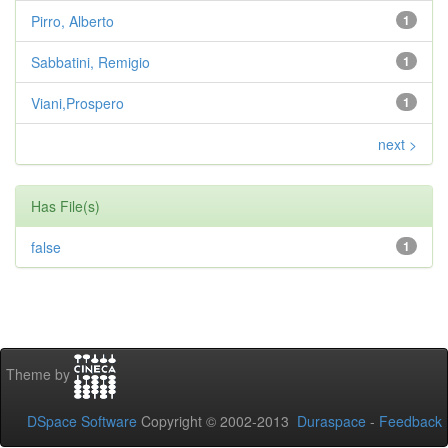
Pirro, Alberto
1
Sabbatini, Remigio
1
Viani,Prospero
1
next >
Has File(s)
false
1
Theme by
DSpace Software
Copyright © 2002-2013
Duraspace
-
Feedback