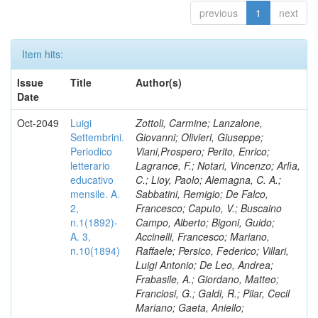
previous
1
next
Item hits:
Issue
Title
Author(s)
Date
Oct-2049
Luigi
Zottoli, Carmine; Lanzalone,
Settembrini.
Giovanni; Olivieri, Giuseppe;
Periodico
Viani,Prospero; Perito, Enrico;
letterario
Lagrance, F.; Notari, Vincenzo; Arlìa,
educativo
C.; Lioy, Paolo; Alemagna, C. A.;
mensile. A.
Sabbatini, Remigio; De Falco,
2,
Francesco; Caputo, V.; Buscaino
n.1(1892)-
Campo, Alberto; Bigoni, Guido;
A. 3,
Accinelli, Francesco; Mariano,
n.10(1894)
Raffaele; Persico, Federico; Villari,
Luigi Antonio; De Leo, Andrea;
Frabasile, A.; Giordano, Matteo;
Franciosi, G.; Galdi, R.; Pilar, Cecil
Mariano; Gaeta, Aniello;