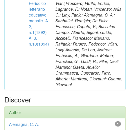
Periodico
Viani,Prospero; Perito, Enrico;
letterario
Lagrance, F.; Notari, Vincenzo; Arlìa,
educativo
C.; Lioy, Paolo; Alemagna, C. A.;
mensile. A.
Sabbatini, Remigio; De Falco,
2,
Francesco; Caputo, V.; Buscaino
n.1(1892)-
Campo, Alberto; Bigoni, Guido;
A. 3,
Accinelli, Francesco; Mariano,
n.10(1894)
Raffaele; Persico, Federico; Villari,
Luigi Antonio; De Leo, Andrea;
Frabasile, A.; Giordano, Matteo;
Franciosi, G.; Galdi, R.; Pilar, Cecil
Mariano; Gaeta, Aniello;
Grammatica, Guiscardo; Pirro,
Alberto; Manfredi, Giovanni; Cuomo,
Giovanni
Discover
Author
Alemagna, C. A.
1