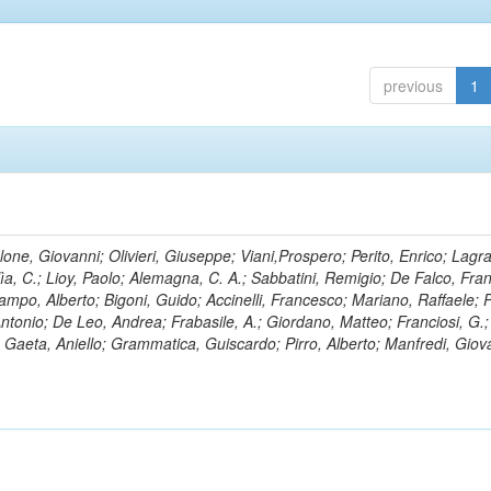
previous
1
lone, Giovanni; Olivieri, Giuseppe; Viani,Prospero; Perito, Enrico; Lagr
rlìa, C.; Lioy, Paolo; Alemagna, C. A.; Sabbatini, Remigio; De Falco, Fra
mpo, Alberto; Bigoni, Guido; Accinelli, Francesco; Mariano, Raffaele; P
 Antonio; De Leo, Andrea; Frabasile, A.; Giordano, Matteo; Franciosi, G.;
o; Gaeta, Aniello; Grammatica, Guiscardo; Pirro, Alberto; Manfredi, Giov