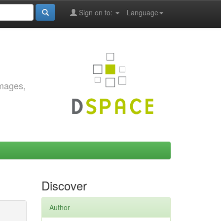
Sign on to:
Language
images,
Discover
Author