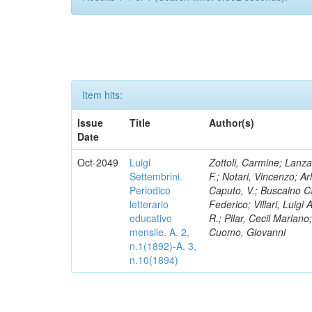
Item hits:
Issue
Title
Author(s)
Date
Oct-2049
Luigi
Zottoli, Carmine; Lanza
Settembrini.
F.; Notari, Vincenzo; A
Periodico
Caputo, V.; Buscaino Ca
letterario
Federico; Villari, Luigi
educativo
R.; Pilar, Cecil Marian
mensile. A. 2,
Cuomo, Giovanni
n.1(1892)-A. 3,
n.10(1894)