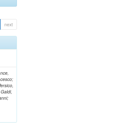
next
ance,
ncesco;
ersico,
 Galdi,
anni;