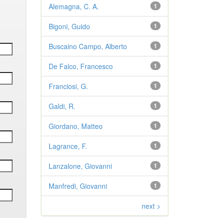
Alemagna, C. A.
1
Bigoni, Guido
1
Buscaino Campo, Alberto
1
De Falco, Francesco
1
Franciosi, G.
1
Galdi, R.
1
Giordano, Matteo
1
Lagrance, F.
1
Lanzalone, Giovanni
1
Manfredi, Giovanni
1
next >