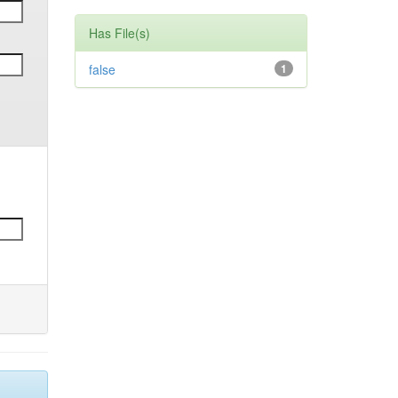
Has File(s)
false
1