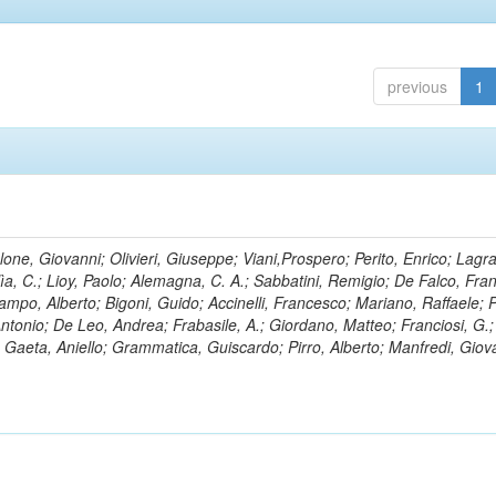
previous
1
lone, Giovanni; Olivieri, Giuseppe; Viani,Prospero; Perito, Enrico; Lagr
rlìa, C.; Lioy, Paolo; Alemagna, C. A.; Sabbatini, Remigio; De Falco, Fra
mpo, Alberto; Bigoni, Guido; Accinelli, Francesco; Mariano, Raffaele; P
 Antonio; De Leo, Andrea; Frabasile, A.; Giordano, Matteo; Franciosi, G.;
o; Gaeta, Aniello; Grammatica, Guiscardo; Pirro, Alberto; Manfredi, Giov