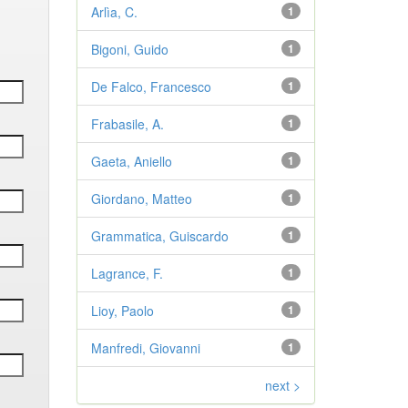
Arlìa, C.
1
Bigoni, Guido
1
De Falco, Francesco
1
Frabasile, A.
1
Gaeta, Aniello
1
Giordano, Matteo
1
Grammatica, Guiscardo
1
Lagrance, F.
1
Lioy, Paolo
1
Manfredi, Giovanni
1
next >