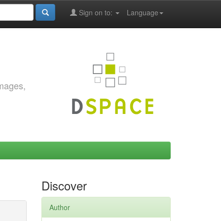
Sign on to:
Language
images,
Discover
Author