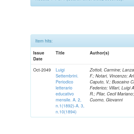
Item hits:
Issue
Title
Author(s)
Date
Oct-2049
Luigi
Zottoli, Carmine; Lanza
Settembrini.
F.; Notari, Vincenzo; A
Periodico
Caputo, V.; Buscaino Ca
letterario
Federico; Villari, Luigi
educativo
R.; Pilar, Cecil Marian
mensile. A. 2,
Cuomo, Giovanni
n.1(1892)-A. 3,
n.10(1894)