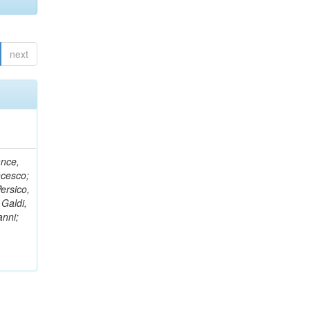
next
ance,
ncesco;
ersico,
 Galdi,
anni;