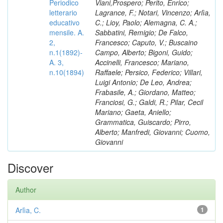
Periodico
Viani,Prospero; Perito, Enrico;
letterario
Lagrance, F.; Notari, Vincenzo; Arlìa,
educativo
C.; Lioy, Paolo; Alemagna, C. A.;
mensile. A.
Sabbatini, Remigio; De Falco,
2,
Francesco; Caputo, V.; Buscaino
n.1(1892)-
Campo, Alberto; Bigoni, Guido;
A. 3,
Accinelli, Francesco; Mariano,
n.10(1894)
Raffaele; Persico, Federico; Villari,
Luigi Antonio; De Leo, Andrea;
Frabasile, A.; Giordano, Matteo;
Franciosi, G.; Galdi, R.; Pilar, Cecil
Mariano; Gaeta, Aniello;
Grammatica, Guiscardo; Pirro,
Alberto; Manfredi, Giovanni; Cuomo,
Giovanni
Discover
Author
Arlìa, C.
1