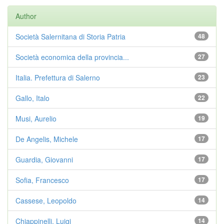
Author
Società Salernitana di Storia Patria
48
Società economica della provincia...
27
Italia. Prefettura di Salerno
23
Gallo, Italo
22
Musi, Aurelio
19
De Angelis, Michele
17
Guardia, Giovanni
17
Sofia, Francesco
17
Cassese, Leopoldo
14
Chiappinelli, Luigi
14