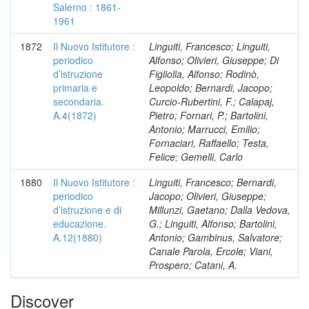
Salerno : 1861-
1961
1872
Il Nuovo Istitutore :
Linguiti, Francesco; Linguiti,
periodico
Alfonso; Olivieri, Giuseppe; Di
d’istruzione
Figliolia, Alfonso; Rodinò,
primaria e
Leopoldo; Bernardi, Jacopo;
secondaria.
Curcio-Rubertini, F.; Calapaj,
A.4(1872)
Pietro; Fornari, P.; Bartolini,
Antonio; Marrucci, Emilio;
Fornaciari, Raffaello; Testa,
Felice; Gemelli, Carlo
1880
Il Nuovo Istitutore :
Linguiti, Francesco; Bernardi,
periodico
Jacopo; Olivieri, Giuseppe;
d’istruzione e di
Millunzi, Gaetano; Dalla Vedova,
educazione.
G.; Linguiti, Alfonso; Bartolini,
A.12(1880)
Antonio; Gambinus, Salvatore;
Canale Parola, Ercole; Viani,
Prospero; Catani, A.
Discover