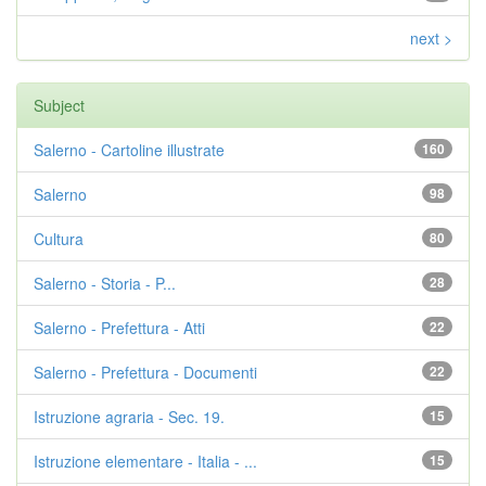
next >
Subject
Salerno - Cartoline illustrate
160
Salerno
98
Cultura
80
Salerno
- Storia - P...
28
Salerno - Prefettura - Atti
22
Salerno - Prefettura - Documenti
22
Istruzione agraria - Sec. 19.
15
Istruzione elementare - Italia - ...
15