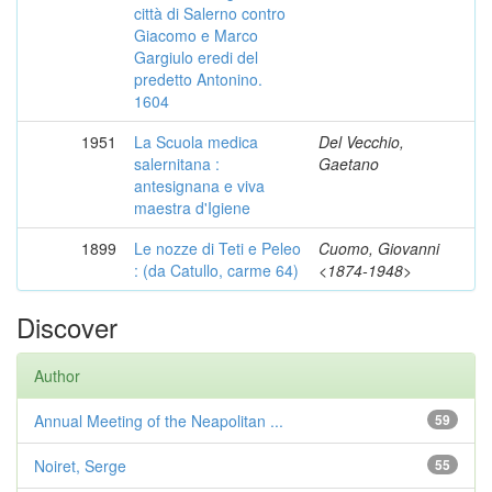
città di Salerno contro
Giacomo e Marco
Gargiulo eredi del
predetto Antonino.
1604
1951
La Scuola medica
Del Vecchio,
salernitana :
Gaetano
antesignana e viva
maestra d'Igiene
1899
Le nozze di Teti e Peleo
Cuomo, Giovanni
: (da Catullo, carme 64)
<1874-1948>
Discover
Author
Annual Meeting of the Neapolitan ...
59
Noiret, Serge
55