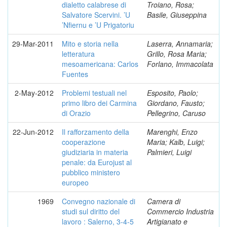
dialetto calabrese di
Troiano, Rosa;
Salvatore Scervini. ’U
Basile, Giuseppina
’Nfiernu e ’U Prigatoriu
29-Mar-2011
Mito e storia nella
Laserra, Annamaria;
letteratura
Grillo, Rosa Maria;
mesoamericana: Carlos
Forlano, Immacolata
Fuentes
2-May-2012
Problemi testuali nel
Esposito, Paolo;
primo libro dei Carmina
Giordano, Fausto;
di Orazio
Pellegrino, Caruso
22-Jun-2012
Il rafforzamento della
Marenghi, Enzo
cooperazione
Maria; Kalb, Luigi;
giudiziaria in materia
Palmieri, Luigi
penale: da Eurojust al
pubblico ministero
europeo
1969
Convegno nazionale di
Camera di
studi sul diritto del
Commercio Industria
lavoro : Salerno, 3-4-5
Artigianato e