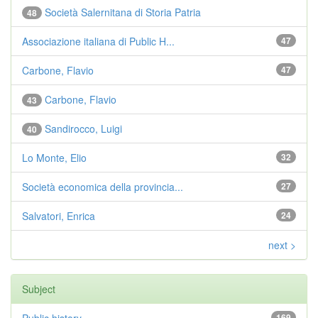
Società Salernitana di Storia Patria
48
Associazione italiana di Public H...
47
Carbone, Flavio
47
Carbone, Flavio
43
Sandirocco, Luigi
40
Lo Monte, Elio
32
Società economica della provincia...
27
Salvatori, Enrica
24
next >
Subject
169