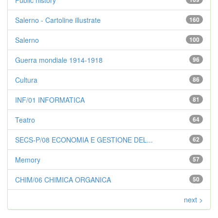
Public history
Salerno - Cartoline illustrate
160
Salerno
100
Guerra mondiale 1914-1918
96
Cultura
86
INF/01 INFORMATICA
81
Teatro
64
SECS-P/08 ECONOMIA E GESTIONE DEL...
62
Memory
57
CHIM/06 CHIMICA ORGANICA
50
next >