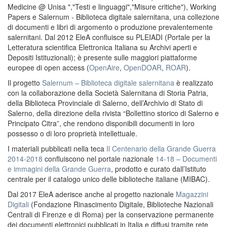
Medicine @ Unisa ","Testi e linguaggi","Misure critiche"), Working
Papers e Salernum - Biblioteca digitale salernitana, una collezione
di documenti e libri di argomento o produzione prevalentemente
salernitani. Dal 2012 EleA confluisce su PLEIADI (Portale per la
Letteratura scientifica Elettronica Italiana su Archivi aperti e
Depositi Istituzionali); è presente sulle maggiori piattaforme
europee di open access (
OpenAire
,
OpenDOAR
,
ROAR
).
Il progetto
Salernum – Biblioteca digitale salernitana
è realizzato
con la collaborazione della Società Salernitana di Storia Patria,
della Biblioteca Provinciale di Salerno, dell’Archivio di Stato di
Salerno, della direzione della rivista “Bollettino storico di Salerno e
Principato Citra”, che rendono disponibili documenti in loro
possesso o di loro proprietà intellettuale.
I materiali pubblicati nella teca
Il Centenario della Grande Guerra
2014-2018
confluiscono nel portale nazionale
14-18 – Documenti
e immagini della Grande Guerra
, prodotto e curato dall’Istituto
centrale per il catalogo unico delle biblioteche italiane (MIBAC).
Dal 2017 EleA aderisce anche al progetto nazionale
Magazzini
Digitali
(Fondazione Rinascimento Digitale, Biblioteche Nazionali
Centrali di Firenze e di Roma) per la conservazione permanente
dei documenti elettronici pubblicati in Italia e diffusi tramite rete