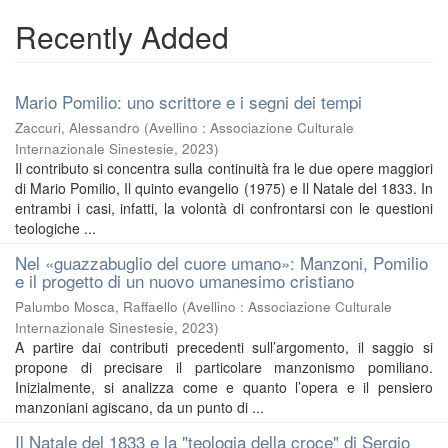
Recently Added
Mario Pomilio: uno scrittore e i segni dei tempi
Zaccuri, Alessandro
(
Avellino : Associazione Culturale
Internazionale Sinestesie
,
2023
)
Il contributo si concentra sulla continuità fra le due opere maggiori
di Mario Pomilio, Il quinto evangelio (1975) e Il Natale del 1833. In
entrambi i casi, infatti, la volontà di confrontarsi con le questioni
teologiche ...
Nel «guazzabuglio del cuore umano»: Manzoni, Pomilio
e il progetto di un nuovo umanesimo cristiano
Palumbo Mosca, Raffaello
(
Avellino : Associazione Culturale
Internazionale Sinestesie
,
2023
)
A partire dai contributi precedenti sull’argomento, il saggio si
propone di precisare il particolare manzonismo pomiliano.
Inizialmente, si analizza come e quanto l’opera e il pensiero
manzoniani agiscano, da un punto di ...
Il Natale del 1833 e la "teologia della croce" di Sergio