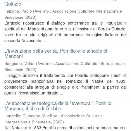
Quinzio
Falzone, Paolo
(
Avellino : Associazione Culturale Internazionale
Sinestesie
,
2023
)
L’articolo ricostruisce il dialogo sotterraneo tra le inquietudini
spirituali del Manzoni pomiliano e la riflessione di Sergio Quinzio,
voce tra le più originali del panorama teologico italiano del
secondo Novecento. ...
L'invenzione della verità. Pomilio e le sinopie di
Manzoni
Boggione, Valter
(
Avellino : Associazione Culturale Internazionale
Sinestesie
,
2023
)
Il saggio analizza il trattamento cui Pomilio sottopone i testi di
provenienza manzoniana nel romanzo Il Natale del 1833,
considerati alla stregua di sinopie e di frammenti a partire dai
quali si ricostruisce un ritratto ...
L'elaborazione teologica della "sventura": Pomilio,
Manzoni, il libro di Giobbe
Langella, Giuseppe
(
Avellino : Associazione Culturale
Internazionale Sinestesie
,
2023
)
Nel Natale del 1833 Pomilio cerca di calarsi nel dramma umano e