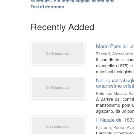
Salernum - Biblioteca digitale salernitana
Tesi di dottorato
Recently Added
Mario Pomilio: un
Zaccuri, Alessandro
Il contributo si co
evangelio (1975) e I
questioni teologiche 
Nel «guazzabugli
umanesimo crist
Palumbo Mosca, Raf
A partire dai contri
manzonismo pomilia
agiscano, da un punt
Il Natale del 183
Falzone, Paolo
(
Ave
L’articolo ricostrui