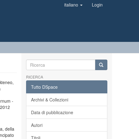
italiano
Login
RICERCA
’Ateneo,
Tutto DSpace
a
Archivi & Collezioni
ernum -
l 2012
Data di pubblicazione
Autori
a, della
incipato
Titoli