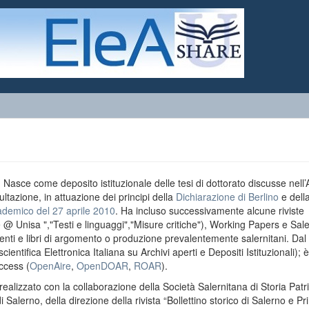
o. Nasce come deposito istituzionale delle tesi di dottorato discusse nell
ultazione, in attuazione dei principi della
Dichiarazione di Berlino
e dell
ademico del 27 aprile 2010
. Ha incluso successivamente alcune riviste
e @ Unisa ","Testi e linguaggi","Misure critiche"), Working Papers e Sal
menti e libri di argomento o produzione prevalentemente salernitani. Da
entifica Elettronica Italiana su Archivi aperti e Depositi Istituzionali); è
ccess (
OpenAire
,
OpenDOAR
,
ROAR
).
realizzato con la collaborazione della Società Salernitana di Storia Patri
di Salerno, della direzione della rivista “Bollettino storico di Salerno e Pr