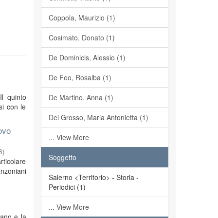
Coppola, Maurizio (1)
Cosimato, Donato (1)
De Dominicis, Alessio (1)
De Feo, Rosalba (1)
Il quinto
De Martino, Anna (1)
si con le
Del Grosso, Maria Antonietta (1)
ovo
... View More
3
)
Soggetto
rticolare
anzoniani
Salerno <Territorio> - Storia -
Periodici (1)
... View More
iano e la