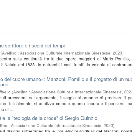
o scrittore e i segni dei tempi
(
Avellino : Associazione Culturale Internazionale Sinestesie
,
2023
)
ncentra sulla continuità fra le due opere maggiori di Mario Pomilio, 
l Natale del 1833. In entrambi i casi, infatti, la volontà di confrontar
...
o del cuore umano»: Manzoni, Pomilio e il progetto di un nu
iano
faello
(
Avellino : Associazione Culturale Internazionale Sinestesie
,
202
buti precedenti sull’argomento, il saggio si propone di precisare il pa
no. Inizialmente, si analizza come e quanto l’opera e il pensiero m
o di ...
3 e la "teologia della croce" di Sergio Quinzio
llino : Associazione Culturale Internazionale Sinestesie
,
2023
)
sce il dialogo sotterraneo tra le inquietudini spirituali del Manzoni pomil