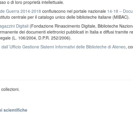
o o di loro proprietà intellettuale.
ande Guerra 2014-2018
confluiscono nel portale nazionale
14-18 – Docu
stituto centrale per il catalogo unico delle biblioteche italiane (MIBAC).
gazzini Digitali
(Fondazione Rinascimento Digitale, Biblioteche Naziona
anente dei documenti elettronici pubblicati in Italia e diffusi tramite r
 legale (L. 106/2004, D.P.R. 252/2006).
e
dall´Ufficio Gestione Sistemi Informativi delle Biblioteche di Ateneo
, co
collezioni.
i scientifiche