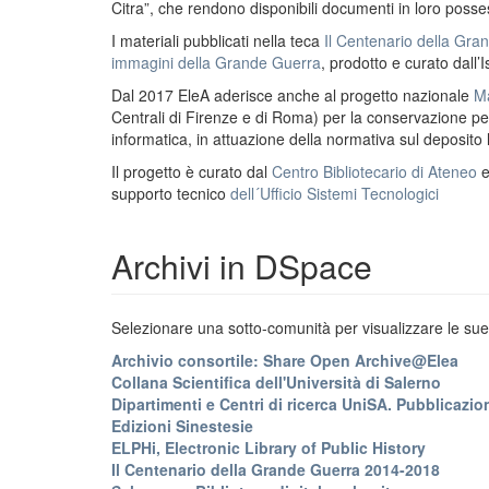
Citra”, che rendono disponibili documenti in loro possess
I materiali pubblicati nella teca
Il Centenario della Gr
immagini della Grande Guerra
, prodotto e curato dall’I
Dal 2017 EleA aderisce anche al progetto nazionale
Ma
Centrali di Firenze e di Roma) per la conservazione perm
informatica, in attuazione della normativa sul deposito
Il progetto è curato dal
Centro Bibliotecario di Ateneo
supporto tecnico
dell´Ufficio Sistemi Tecnologici
Archivi in DSpace
Selezionare una sotto-comunità per visualizzare le sue 
Archivio consortile: Share Open Archive@Elea
Collana Scientifica dell'Università di Salerno
Dipartimenti e Centri di ricerca UniSA. Pubblicazion
Edizioni Sinestesie
ELPHi, Electronic Library of Public History
Il Centenario della Grande Guerra 2014-2018