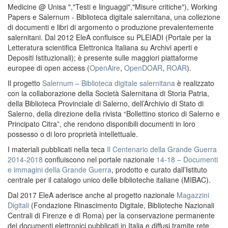
Medicine @ Unisa ","Testi e linguaggi","Misure critiche"), Working
Papers e Salernum - Biblioteca digitale salernitana, una collezione
di documenti e libri di argomento o produzione prevalentemente
salernitani. Dal 2012 EleA confluisce su PLEIADI (Portale per la
Letteratura scientifica Elettronica Italiana su Archivi aperti e
Depositi Istituzionali); è presente sulle maggiori piattaforme
europee di open access (
OpenAire
,
OpenDOAR
,
ROAR
).
Il progetto
Salernum – Biblioteca digitale salernitana
è realizzato
con la collaborazione della Società Salernitana di Storia Patria,
della Biblioteca Provinciale di Salerno, dell’Archivio di Stato di
Salerno, della direzione della rivista “Bollettino storico di Salerno e
Principato Citra”, che rendono disponibili documenti in loro
possesso o di loro proprietà intellettuale.
I materiali pubblicati nella teca
Il Centenario della Grande Guerra
2014-2018
confluiscono nel portale nazionale
14-18 – Documenti
e immagini della Grande Guerra
, prodotto e curato dall’Istituto
centrale per il catalogo unico delle biblioteche italiane (MIBAC).
Dal 2017 EleA aderisce anche al progetto nazionale
Magazzini
Digitali
(Fondazione Rinascimento Digitale, Biblioteche Nazionali
Centrali di Firenze e di Roma) per la conservazione permanente
dei documenti elettronici pubblicati in Italia e diffusi tramite rete