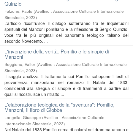
Quinzio
Falzone, Paolo
(
Avellino : Associazione Culturale Internazionale
Sinestesie
,
2023
)
L’articolo ricostruisce il dialogo sotterraneo tra le inquietudini
spirituali del Manzoni pomiliano e la riflessione di Sergio Quinzio,
voce tra le più originali del panorama teologico italiano del
secondo Novecento. ...
L'invenzione della verità. Pomilio e le sinopie di
Manzoni
Boggione, Valter
(
Avellino : Associazione Culturale Internazionale
Sinestesie
,
2023
)
Il saggio analizza il trattamento cui Pomilio sottopone i testi di
provenienza manzoniana nel romanzo Il Natale del 1833,
considerati alla stregua di sinopie e di frammenti a partire dai
quali si ricostruisce un ritratto ...
L'elaborazione teologica della "sventura": Pomilio,
Manzoni, il libro di Giobbe
Langella, Giuseppe
(
Avellino : Associazione Culturale
Internazionale Sinestesie
,
2023
)
Nel Natale del 1833 Pomilio cerca di calarsi nel dramma umano e