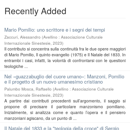
Recently Added
Mario Pomilio: uno scrittore e i segni dei tempi
Zaccuri, Alessandro
(
Avellino : Associazione Culturale
Internazionale Sinestesie
,
2023
)
Il contributo si concentra sulla continuità fra le due opere maggiori
di Mario Pomilio, Il quinto evangelio (1975) e Il Natale del 1833. In
entrambi i casi, infatti, la volontà di confrontarsi con le questioni
teologiche ...
Nel «guazzabuglio del cuore umano»: Manzoni, Pomilio
e il progetto di un nuovo umanesimo cristiano
Palumbo Mosca, Raffaello
(
Avellino : Associazione Culturale
Internazionale Sinestesie
,
2023
)
A partire dai contributi precedenti sull’argomento, il saggio si
propone di precisare il particolare manzonismo pomiliano.
Inizialmente, si analizza come e quanto l’opera e il pensiero
manzoniani agiscano, da un punto di ...
Il Natale del 1833 e la "teologia della croce" di Sergio