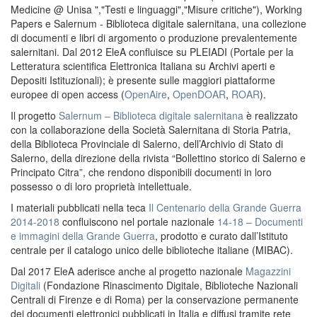
Medicine @ Unisa ","Testi e linguaggi","Misure critiche"), Working
Papers e Salernum - Biblioteca digitale salernitana, una collezione
di documenti e libri di argomento o produzione prevalentemente
salernitani. Dal 2012 EleA confluisce su PLEIADI (Portale per la
Letteratura scientifica Elettronica Italiana su Archivi aperti e
Depositi Istituzionali); è presente sulle maggiori piattaforme
europee di open access (
OpenAire
,
OpenDOAR
,
ROAR
).
Il progetto
Salernum – Biblioteca digitale salernitana
è realizzato
con la collaborazione della Società Salernitana di Storia Patria,
della Biblioteca Provinciale di Salerno, dell’Archivio di Stato di
Salerno, della direzione della rivista “Bollettino storico di Salerno e
Principato Citra”, che rendono disponibili documenti in loro
possesso o di loro proprietà intellettuale.
I materiali pubblicati nella teca
Il Centenario della Grande Guerra
2014-2018
confluiscono nel portale nazionale
14-18 – Documenti
e immagini della Grande Guerra
, prodotto e curato dall’Istituto
centrale per il catalogo unico delle biblioteche italiane (MIBAC).
Dal 2017 EleA aderisce anche al progetto nazionale
Magazzini
Digitali
(Fondazione Rinascimento Digitale, Biblioteche Nazionali
Centrali di Firenze e di Roma) per la conservazione permanente
dei documenti elettronici pubblicati in Italia e diffusi tramite rete