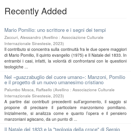
Recently Added
Mario Pomilio: uno scrittore e i segni dei tempi
Zaccuri, Alessandro
(
Avellino : Associazione Culturale
Internazionale Sinestesie
,
2023
)
Il contributo si concentra sulla continuità fra le due opere maggiori
di Mario Pomilio, Il quinto evangelio (1975) e Il Natale del 1833. In
entrambi i casi, infatti, la volontà di confrontarsi con le questioni
teologiche ...
Nel «guazzabuglio del cuore umano»: Manzoni, Pomilio
e il progetto di un nuovo umanesimo cristiano
Palumbo Mosca, Raffaello
(
Avellino : Associazione Culturale
Internazionale Sinestesie
,
2023
)
A partire dai contributi precedenti sull’argomento, il saggio si
propone di precisare il particolare manzonismo pomiliano.
Inizialmente, si analizza come e quanto l’opera e il pensiero
manzoniani agiscano, da un punto di ...
Il Natale del 1833 e la "teologia della croce" di Sergio