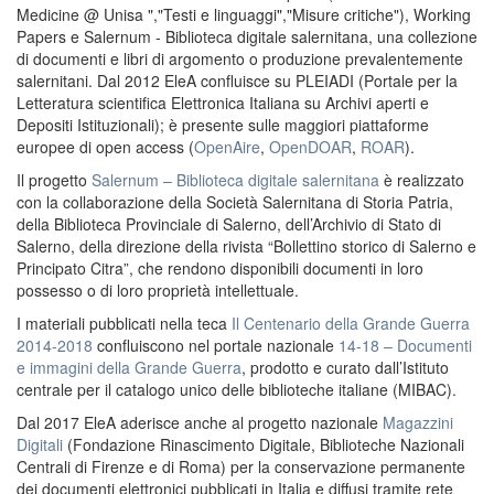
Medicine @ Unisa ","Testi e linguaggi","Misure critiche"), Working
Papers e Salernum - Biblioteca digitale salernitana, una collezione
di documenti e libri di argomento o produzione prevalentemente
salernitani. Dal 2012 EleA confluisce su PLEIADI (Portale per la
Letteratura scientifica Elettronica Italiana su Archivi aperti e
Depositi Istituzionali); è presente sulle maggiori piattaforme
europee di open access (
OpenAire
,
OpenDOAR
,
ROAR
).
Il progetto
Salernum – Biblioteca digitale salernitana
è realizzato
con la collaborazione della Società Salernitana di Storia Patria,
della Biblioteca Provinciale di Salerno, dell’Archivio di Stato di
Salerno, della direzione della rivista “Bollettino storico di Salerno e
Principato Citra”, che rendono disponibili documenti in loro
possesso o di loro proprietà intellettuale.
I materiali pubblicati nella teca
Il Centenario della Grande Guerra
2014-2018
confluiscono nel portale nazionale
14-18 – Documenti
e immagini della Grande Guerra
, prodotto e curato dall’Istituto
centrale per il catalogo unico delle biblioteche italiane (MIBAC).
Dal 2017 EleA aderisce anche al progetto nazionale
Magazzini
Digitali
(Fondazione Rinascimento Digitale, Biblioteche Nazionali
Centrali di Firenze e di Roma) per la conservazione permanente
dei documenti elettronici pubblicati in Italia e diffusi tramite rete