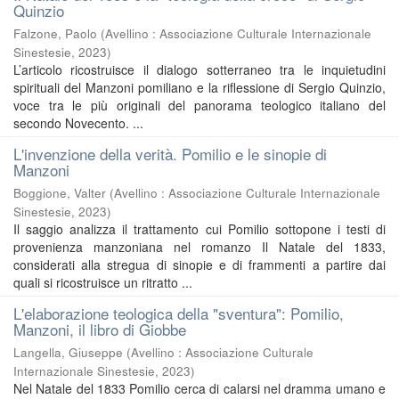
Quinzio
Falzone, Paolo
(
Avellino : Associazione Culturale Internazionale
Sinestesie
,
2023
)
L’articolo ricostruisce il dialogo sotterraneo tra le inquietudini
spirituali del Manzoni pomiliano e la riflessione di Sergio Quinzio,
voce tra le più originali del panorama teologico italiano del
secondo Novecento. ...
L'invenzione della verità. Pomilio e le sinopie di
Manzoni
Boggione, Valter
(
Avellino : Associazione Culturale Internazionale
Sinestesie
,
2023
)
Il saggio analizza il trattamento cui Pomilio sottopone i testi di
provenienza manzoniana nel romanzo Il Natale del 1833,
considerati alla stregua di sinopie e di frammenti a partire dai
quali si ricostruisce un ritratto ...
L'elaborazione teologica della "sventura": Pomilio,
Manzoni, il libro di Giobbe
Langella, Giuseppe
(
Avellino : Associazione Culturale
Internazionale Sinestesie
,
2023
)
Nel Natale del 1833 Pomilio cerca di calarsi nel dramma umano e