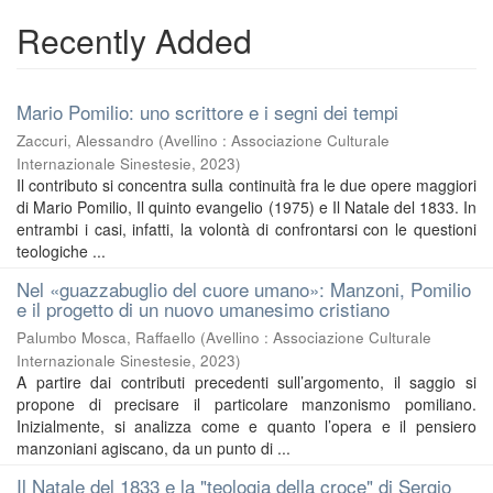
Recently Added
Mario Pomilio: uno scrittore e i segni dei tempi
Zaccuri, Alessandro
(
Avellino : Associazione Culturale
Internazionale Sinestesie
,
2023
)
Il contributo si concentra sulla continuità fra le due opere maggiori
di Mario Pomilio, Il quinto evangelio (1975) e Il Natale del 1833. In
entrambi i casi, infatti, la volontà di confrontarsi con le questioni
teologiche ...
Nel «guazzabuglio del cuore umano»: Manzoni, Pomilio
e il progetto di un nuovo umanesimo cristiano
Palumbo Mosca, Raffaello
(
Avellino : Associazione Culturale
Internazionale Sinestesie
,
2023
)
A partire dai contributi precedenti sull’argomento, il saggio si
propone di precisare il particolare manzonismo pomiliano.
Inizialmente, si analizza come e quanto l’opera e il pensiero
manzoniani agiscano, da un punto di ...
Il Natale del 1833 e la "teologia della croce" di Sergio