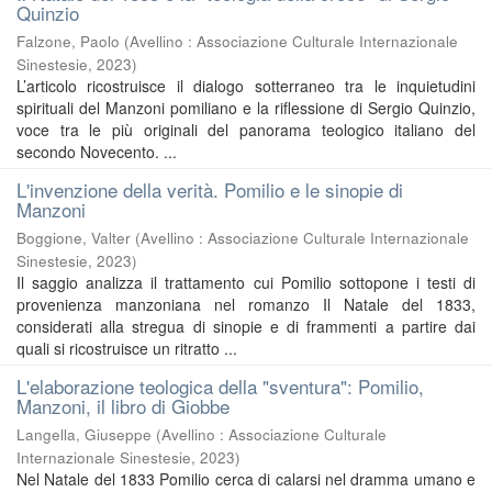
Quinzio
Falzone, Paolo
(
Avellino : Associazione Culturale Internazionale
Sinestesie
,
2023
)
L’articolo ricostruisce il dialogo sotterraneo tra le inquietudini
spirituali del Manzoni pomiliano e la riflessione di Sergio Quinzio,
voce tra le più originali del panorama teologico italiano del
secondo Novecento. ...
L'invenzione della verità. Pomilio e le sinopie di
Manzoni
Boggione, Valter
(
Avellino : Associazione Culturale Internazionale
Sinestesie
,
2023
)
Il saggio analizza il trattamento cui Pomilio sottopone i testi di
provenienza manzoniana nel romanzo Il Natale del 1833,
considerati alla stregua di sinopie e di frammenti a partire dai
quali si ricostruisce un ritratto ...
L'elaborazione teologica della "sventura": Pomilio,
Manzoni, il libro di Giobbe
Langella, Giuseppe
(
Avellino : Associazione Culturale
Internazionale Sinestesie
,
2023
)
Nel Natale del 1833 Pomilio cerca di calarsi nel dramma umano e