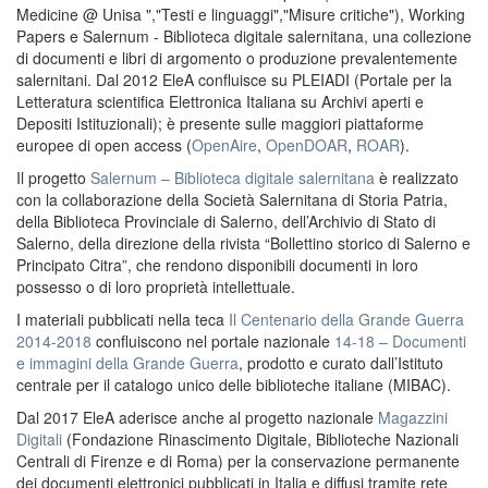
Medicine @ Unisa ","Testi e linguaggi","Misure critiche"), Working
Papers e Salernum - Biblioteca digitale salernitana, una collezione
di documenti e libri di argomento o produzione prevalentemente
salernitani. Dal 2012 EleA confluisce su PLEIADI (Portale per la
Letteratura scientifica Elettronica Italiana su Archivi aperti e
Depositi Istituzionali); è presente sulle maggiori piattaforme
europee di open access (
OpenAire
,
OpenDOAR
,
ROAR
).
Il progetto
Salernum – Biblioteca digitale salernitana
è realizzato
con la collaborazione della Società Salernitana di Storia Patria,
della Biblioteca Provinciale di Salerno, dell’Archivio di Stato di
Salerno, della direzione della rivista “Bollettino storico di Salerno e
Principato Citra”, che rendono disponibili documenti in loro
possesso o di loro proprietà intellettuale.
I materiali pubblicati nella teca
Il Centenario della Grande Guerra
2014-2018
confluiscono nel portale nazionale
14-18 – Documenti
e immagini della Grande Guerra
, prodotto e curato dall’Istituto
centrale per il catalogo unico delle biblioteche italiane (MIBAC).
Dal 2017 EleA aderisce anche al progetto nazionale
Magazzini
Digitali
(Fondazione Rinascimento Digitale, Biblioteche Nazionali
Centrali di Firenze e di Roma) per la conservazione permanente
dei documenti elettronici pubblicati in Italia e diffusi tramite rete