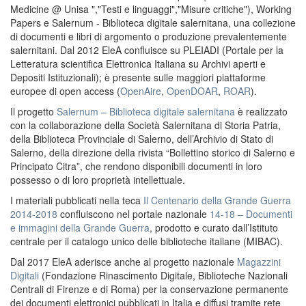
Medicine @ Unisa ","Testi e linguaggi","Misure critiche"), Working
Papers e Salernum - Biblioteca digitale salernitana, una collezione
di documenti e libri di argomento o produzione prevalentemente
salernitani. Dal 2012 EleA confluisce su PLEIADI (Portale per la
Letteratura scientifica Elettronica Italiana su Archivi aperti e
Depositi Istituzionali); è presente sulle maggiori piattaforme
europee di open access (
OpenAire
,
OpenDOAR
,
ROAR
).
Il progetto
Salernum – Biblioteca digitale salernitana
è realizzato
con la collaborazione della Società Salernitana di Storia Patria,
della Biblioteca Provinciale di Salerno, dell’Archivio di Stato di
Salerno, della direzione della rivista “Bollettino storico di Salerno e
Principato Citra”, che rendono disponibili documenti in loro
possesso o di loro proprietà intellettuale.
I materiali pubblicati nella teca
Il Centenario della Grande Guerra
2014-2018
confluiscono nel portale nazionale
14-18 – Documenti
e immagini della Grande Guerra
, prodotto e curato dall’Istituto
centrale per il catalogo unico delle biblioteche italiane (MIBAC).
Dal 2017 EleA aderisce anche al progetto nazionale
Magazzini
Digitali
(Fondazione Rinascimento Digitale, Biblioteche Nazionali
Centrali di Firenze e di Roma) per la conservazione permanente
dei documenti elettronici pubblicati in Italia e diffusi tramite rete