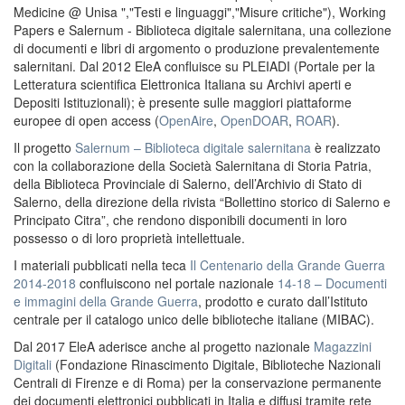
Medicine @ Unisa ","Testi e linguaggi","Misure critiche"), Working
Papers e Salernum - Biblioteca digitale salernitana, una collezione
di documenti e libri di argomento o produzione prevalentemente
salernitani. Dal 2012 EleA confluisce su PLEIADI (Portale per la
Letteratura scientifica Elettronica Italiana su Archivi aperti e
Depositi Istituzionali); è presente sulle maggiori piattaforme
europee di open access (
OpenAire
,
OpenDOAR
,
ROAR
).
Il progetto
Salernum – Biblioteca digitale salernitana
è realizzato
con la collaborazione della Società Salernitana di Storia Patria,
della Biblioteca Provinciale di Salerno, dell’Archivio di Stato di
Salerno, della direzione della rivista “Bollettino storico di Salerno e
Principato Citra”, che rendono disponibili documenti in loro
possesso o di loro proprietà intellettuale.
I materiali pubblicati nella teca
Il Centenario della Grande Guerra
2014-2018
confluiscono nel portale nazionale
14-18 – Documenti
e immagini della Grande Guerra
, prodotto e curato dall’Istituto
centrale per il catalogo unico delle biblioteche italiane (MIBAC).
Dal 2017 EleA aderisce anche al progetto nazionale
Magazzini
Digitali
(Fondazione Rinascimento Digitale, Biblioteche Nazionali
Centrali di Firenze e di Roma) per la conservazione permanente
dei documenti elettronici pubblicati in Italia e diffusi tramite rete