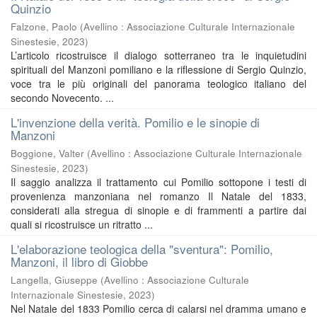
Quinzio
Falzone, Paolo
(
Avellino : Associazione Culturale Internazionale
Sinestesie
,
2023
)
L’articolo ricostruisce il dialogo sotterraneo tra le inquietudini
spirituali del Manzoni pomiliano e la riflessione di Sergio Quinzio,
voce tra le più originali del panorama teologico italiano del
secondo Novecento. ...
L'invenzione della verità. Pomilio e le sinopie di
Manzoni
Boggione, Valter
(
Avellino : Associazione Culturale Internazionale
Sinestesie
,
2023
)
Il saggio analizza il trattamento cui Pomilio sottopone i testi di
provenienza manzoniana nel romanzo Il Natale del 1833,
considerati alla stregua di sinopie e di frammenti a partire dai
quali si ricostruisce un ritratto ...
L'elaborazione teologica della "sventura": Pomilio,
Manzoni, il libro di Giobbe
Langella, Giuseppe
(
Avellino : Associazione Culturale
Internazionale Sinestesie
,
2023
)
Nel Natale del 1833 Pomilio cerca di calarsi nel dramma umano e