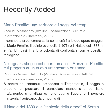
Recently Added
Mario Pomilio: uno scrittore e i segni dei tempi
Zaccuri, Alessandro
(
Avellino : Associazione Culturale
Internazionale Sinestesie
,
2023
)
Il contributo si concentra sulla continuità fra le due opere maggiori
di Mario Pomilio, Il quinto evangelio (1975) e Il Natale del 1833. In
entrambi i casi, infatti, la volontà di confrontarsi con le questioni
teologiche ...
Nel «guazzabuglio del cuore umano»: Manzoni, Pomilio
e il progetto di un nuovo umanesimo cristiano
Palumbo Mosca, Raffaello
(
Avellino : Associazione Culturale
Internazionale Sinestesie
,
2023
)
A partire dai contributi precedenti sull’argomento, il saggio si
propone di precisare il particolare manzonismo pomiliano.
Inizialmente, si analizza come e quanto l’opera e il pensiero
manzoniani agiscano, da un punto di ...
Il Natale del 1833 e la "teologia della croce" di Sergio