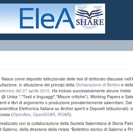
o. Nasce come deposito istituzionale delle tesi di dottorato discusse nell
ultazione, in attuazione dei principi della
Dichiarazione di Berlino
e dell
ademico del 27 aprile 2010
. Ha incluso successivamente alcune riviste
e @ Unisa ","Testi e linguaggi","Misure critiche"), Working Papers e Sal
menti e libri di argomento o produzione prevalentemente salernitani. Da
entifica Elettronica Italiana su Archivi aperti e Depositi Istituzionali); è
ccess (
OpenAire
,
OpenDOAR
,
ROAR
).
realizzato con la collaborazione della Società Salernitana di Storia Patri
di Salerno, della direzione della rivista “Bollettino storico di Salerno e Pr