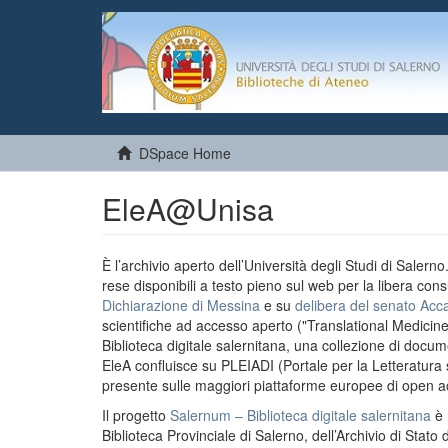
DSpace Home
EleA@Unisa
È l’archivio aperto dell’Università degli Studi di Salern
rese disponibili a testo pieno sul web per la libera cons
Dichiarazione di Messina
e su
delibera del senato Acc
scientifiche ad accesso aperto ("Translational Medicin
Biblioteca digitale salernitana, una collezione di docu
EleA confluisce su PLEIADI (Portale per la Letteratura sci
presente sulle maggiori piattaforme europee di open a
Il progetto
Salernum – Biblioteca digitale salernitana
è 
Biblioteca Provinciale di Salerno, dell’Archivio di Stato 