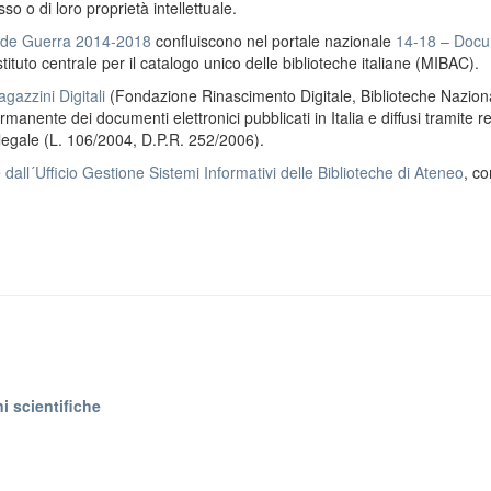
o o di loro proprietà intellettuale.
ande Guerra 2014-2018
confluiscono nel portale nazionale
14-18 – Docu
stituto centrale per il catalogo unico delle biblioteche italiane (MIBAC).
gazzini Digitali
(Fondazione Rinascimento Digitale, Biblioteche Naziona
anente dei documenti elettronici pubblicati in Italia e diffusi tramite r
 legale (L. 106/2004, D.P.R. 252/2006).
e
dall´Ufficio Gestione Sistemi Informativi delle Biblioteche di Ateneo
, co
i scientifiche