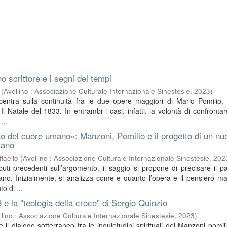
o scrittore e i segni dei tempi
(
Avellino : Associazione Culturale Internazionale Sinestesie
,
2023
)
ncentra sulla continuità fra le due opere maggiori di Mario Pomilio, 
l Natale del 1833. In entrambi i casi, infatti, la volontà di confrontar
...
o del cuore umano»: Manzoni, Pomilio e il progetto di un nu
iano
faello
(
Avellino : Associazione Culturale Internazionale Sinestesie
,
202
buti precedenti sull’argomento, il saggio si propone di precisare il pa
no. Inizialmente, si analizza come e quanto l’opera e il pensiero m
o di ...
3 e la "teologia della croce" di Sergio Quinzio
llino : Associazione Culturale Internazionale Sinestesie
,
2023
)
sce il dialogo sotterraneo tra le inquietudini spirituali del Manzoni pomil