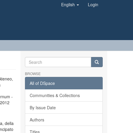
English
Login
BROWSE
’Ateneo,
All of DSpace
a
Communities & Collections
ernum -
l 2012
By Issue Date
Authors
a, della
incipato
Titles