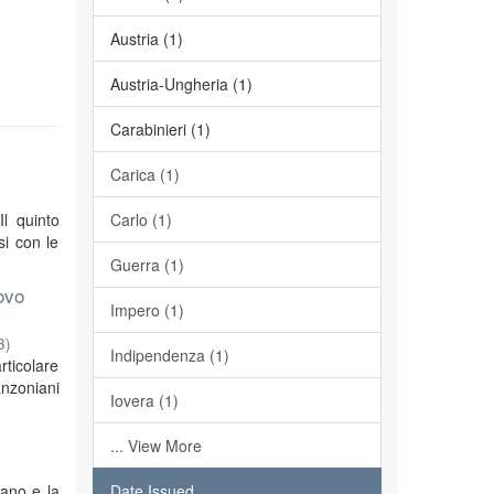
Austria (1)
Austria-Ungheria (1)
Carabinieri (1)
Carica (1)
Il quinto
Carlo (1)
si con le
Guerra (1)
ovo
Impero (1)
3
)
Indipendenza (1)
rticolare
anzoniani
Iovera (1)
... View More
iano e la
Date Issued