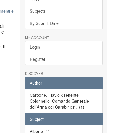
menti e
Subjects
By Submit Date
li
ete
MY ACCOUNT
n il
Login
Register
DISCOVER
Author
Carbone, Flavio <Tenente
Colonnello, Comando Generale
dell’Arma dei Carabinieri> (1)
Subject
Alberto (1)