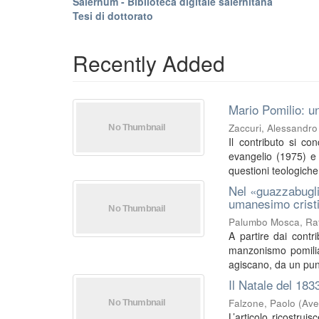
Salernum - Biblioteca digitale salernitana
Tesi di dottorato
Recently Added
Mario Pomilio: un
Zaccuri, Alessandro
Il contributo si co
evangelio (1975) e I
questioni teologiche 
Nel «guazzabugli
umanesimo crist
Palumbo Mosca, Raf
A partire dai contri
manzonismo pomilia
agiscano, da un punt
Il Natale del 183
Falzone, Paolo
(
Ave
L’articolo ricostrui