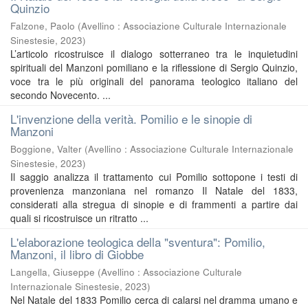
Quinzio
Falzone, Paolo
(
Avellino : Associazione Culturale Internazionale
Sinestesie
,
2023
)
L’articolo ricostruisce il dialogo sotterraneo tra le inquietudini
spirituali del Manzoni pomiliano e la riflessione di Sergio Quinzio,
voce tra le più originali del panorama teologico italiano del
secondo Novecento. ...
L'invenzione della verità. Pomilio e le sinopie di
Manzoni
Boggione, Valter
(
Avellino : Associazione Culturale Internazionale
Sinestesie
,
2023
)
Il saggio analizza il trattamento cui Pomilio sottopone i testi di
provenienza manzoniana nel romanzo Il Natale del 1833,
considerati alla stregua di sinopie e di frammenti a partire dai
quali si ricostruisce un ritratto ...
L'elaborazione teologica della "sventura": Pomilio,
Manzoni, il libro di Giobbe
Langella, Giuseppe
(
Avellino : Associazione Culturale
Internazionale Sinestesie
,
2023
)
Nel Natale del 1833 Pomilio cerca di calarsi nel dramma umano e