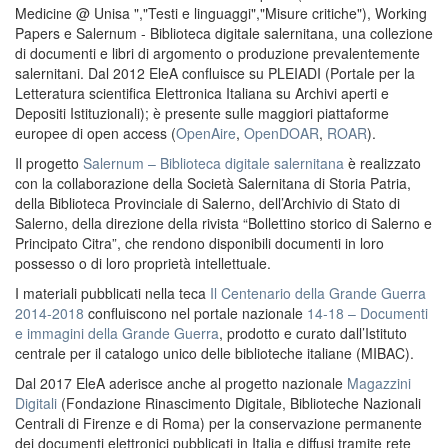
Medicine @ Unisa ","Testi e linguaggi","Misure critiche"), Working
Papers e Salernum - Biblioteca digitale salernitana, una collezione
di documenti e libri di argomento o produzione prevalentemente
salernitani. Dal 2012 EleA confluisce su PLEIADI (Portale per la
Letteratura scientifica Elettronica Italiana su Archivi aperti e
Depositi Istituzionali); è presente sulle maggiori piattaforme
europee di open access (
OpenAire
,
OpenDOAR
,
ROAR
).
Il progetto
Salernum – Biblioteca digitale salernitana
è realizzato
con la collaborazione della Società Salernitana di Storia Patria,
della Biblioteca Provinciale di Salerno, dell’Archivio di Stato di
Salerno, della direzione della rivista “Bollettino storico di Salerno e
Principato Citra”, che rendono disponibili documenti in loro
possesso o di loro proprietà intellettuale.
I materiali pubblicati nella teca
Il Centenario della Grande Guerra
2014-2018
confluiscono nel portale nazionale
14-18 – Documenti
e immagini della Grande Guerra
, prodotto e curato dall’Istituto
centrale per il catalogo unico delle biblioteche italiane (MIBAC).
Dal 2017 EleA aderisce anche al progetto nazionale
Magazzini
Digitali
(Fondazione Rinascimento Digitale, Biblioteche Nazionali
Centrali di Firenze e di Roma) per la conservazione permanente
dei documenti elettronici pubblicati in Italia e diffusi tramite rete