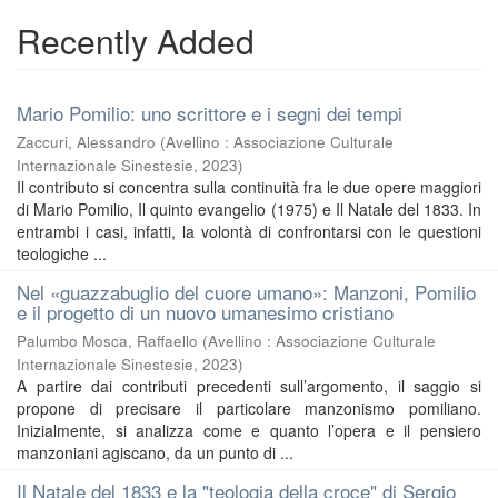
Recently Added
Mario Pomilio: uno scrittore e i segni dei tempi
Zaccuri, Alessandro
(
Avellino : Associazione Culturale
Internazionale Sinestesie
,
2023
)
Il contributo si concentra sulla continuità fra le due opere maggiori
di Mario Pomilio, Il quinto evangelio (1975) e Il Natale del 1833. In
entrambi i casi, infatti, la volontà di confrontarsi con le questioni
teologiche ...
Nel «guazzabuglio del cuore umano»: Manzoni, Pomilio
e il progetto di un nuovo umanesimo cristiano
Palumbo Mosca, Raffaello
(
Avellino : Associazione Culturale
Internazionale Sinestesie
,
2023
)
A partire dai contributi precedenti sull’argomento, il saggio si
propone di precisare il particolare manzonismo pomiliano.
Inizialmente, si analizza come e quanto l’opera e il pensiero
manzoniani agiscano, da un punto di ...
Il Natale del 1833 e la "teologia della croce" di Sergio