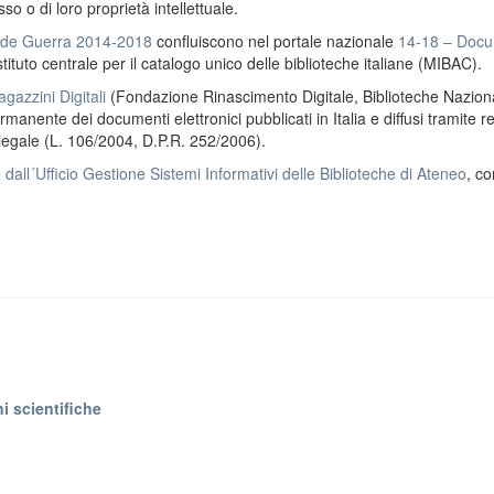
o o di loro proprietà intellettuale.
ande Guerra 2014-2018
confluiscono nel portale nazionale
14-18 – Docu
stituto centrale per il catalogo unico delle biblioteche italiane (MIBAC).
gazzini Digitali
(Fondazione Rinascimento Digitale, Biblioteche Naziona
anente dei documenti elettronici pubblicati in Italia e diffusi tramite r
 legale (L. 106/2004, D.P.R. 252/2006).
e
dall´Ufficio Gestione Sistemi Informativi delle Biblioteche di Ateneo
, co
i scientifiche