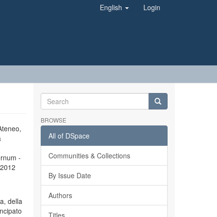
English
Login
BROWSE
’Ateneo,
All of DSpace
a
Communities & Collections
ernum -
l 2012
By Issue Date
Authors
a, della
incipato
Titles