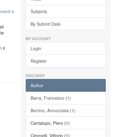
menti e
Subjects
By Submit Date
li
ete
MY ACCOUNT
n il
Login
Register
DISCOVER
Author
Barra, Francesco (1)
Berrino, Annunziata (1)
Cantalupo, Piero (1)
Cimmelli, Vittorio (1)