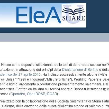
o. Nasce come deposito istituzionale delle tesi di dottorato discusse nell
ultazione, in attuazione dei principi della
Dichiarazione di Berlino
e dell
ademico del 27 aprile 2010
. Ha incluso successivamente alcune riviste
e @ Unisa ","Testi e linguaggi","Misure critiche"), Working Papers e Sal
menti e libri di argomento o produzione prevalentemente salernitani. Da
entifica Elettronica Italiana su Archivi aperti e Depositi Istituzionali); è
ccess (
OpenAire
,
OpenDOAR
,
ROAR
).
realizzato con la collaborazione della Società Salernitana di Storia Patri
di Salerno, della direzione della rivista “Bollettino storico di Salerno e Pr