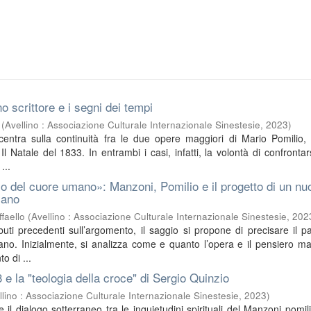
o scrittore e i segni dei tempi
(
Avellino : Associazione Culturale Internazionale Sinestesie
,
2023
)
ncentra sulla continuità fra le due opere maggiori di Mario Pomilio, 
l Natale del 1833. In entrambi i casi, infatti, la volontà di confrontar
...
o del cuore umano»: Manzoni, Pomilio e il progetto di un nu
iano
faello
(
Avellino : Associazione Culturale Internazionale Sinestesie
,
202
buti precedenti sull’argomento, il saggio si propone di precisare il pa
no. Inizialmente, si analizza come e quanto l’opera e il pensiero m
o di ...
3 e la "teologia della croce" di Sergio Quinzio
llino : Associazione Culturale Internazionale Sinestesie
,
2023
)
sce il dialogo sotterraneo tra le inquietudini spirituali del Manzoni pomil