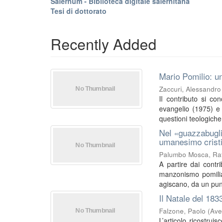
Salernum - Biblioteca digitale salernitana
Tesi di dottorato
Recently Added
Mario Pomilio: un
Zaccuri, Alessandro
Il contributo si co
evangelio (1975) e I
questioni teologiche 
Nel «guazzabugli
umanesimo crist
Palumbo Mosca, Raf
A partire dai contri
manzonismo pomilia
agiscano, da un punt
Il Natale del 183
Falzone, Paolo
(
Ave
L’articolo ricostrui