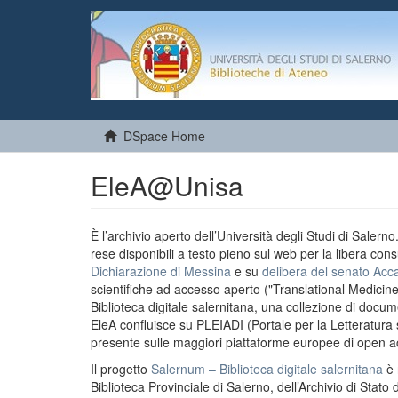
DSpace Home
EleA@Unisa
È l’archivio aperto dell’Università degli Studi di Salern
rese disponibili a testo pieno sul web per la libera cons
Dichiarazione di Messina
e su
delibera del senato Acc
scientifiche ad accesso aperto ("Translational Medicin
Biblioteca digitale salernitana, una collezione di docu
EleA confluisce su PLEIADI (Portale per la Letteratura sci
presente sulle maggiori piattaforme europee di open a
Il progetto
Salernum – Biblioteca digitale salernitana
è 
Biblioteca Provinciale di Salerno, dell’Archivio di Stato 