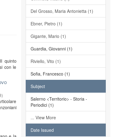
Del Grosso, Maria Antonietta (1)
Ebner, Pietro (1)
Gigante, Mario (1)
Guardia, Giovanni (1)
Il quinto
Riviello, Vito (1)
si con le
Sofia, Francesco (1)
ovo
Subject
3
)
Salerno <Territorio> - Storia -
rticolare
Periodici (1)
anzoniani
... View More
Date Issued
iano e la