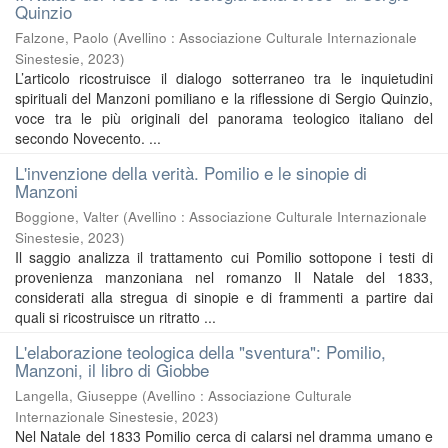
Quinzio
Falzone, Paolo
(
Avellino : Associazione Culturale Internazionale
Sinestesie
,
2023
)
L’articolo ricostruisce il dialogo sotterraneo tra le inquietudini
spirituali del Manzoni pomiliano e la riflessione di Sergio Quinzio,
voce tra le più originali del panorama teologico italiano del
secondo Novecento. ...
L'invenzione della verità. Pomilio e le sinopie di
Manzoni
Boggione, Valter
(
Avellino : Associazione Culturale Internazionale
Sinestesie
,
2023
)
Il saggio analizza il trattamento cui Pomilio sottopone i testi di
provenienza manzoniana nel romanzo Il Natale del 1833,
considerati alla stregua di sinopie e di frammenti a partire dai
quali si ricostruisce un ritratto ...
L'elaborazione teologica della "sventura": Pomilio,
Manzoni, il libro di Giobbe
Langella, Giuseppe
(
Avellino : Associazione Culturale
Internazionale Sinestesie
,
2023
)
Nel Natale del 1833 Pomilio cerca di calarsi nel dramma umano e