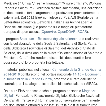
Medicine @ Unisa ","Testi e linguaggi","Misure critiche"), Working
Papers e Salernum - Biblioteca digitale salernitana, una collezione
di documenti e libri di argomento o produzione prevalentemente
salernitani. Dal 2012 EleA confluisce su PLEIADI (Portale per la
Letteratura scientifica Elettronica Italiana su Archivi aperti e
Depositi Istituzionali); è presente sulle maggiori piattaforme
europee di open access (
OpenAire
,
OpenDOAR
,
ROAR
).
Il progetto
Salernum – Biblioteca digitale salernitana
è realizzato
con la collaborazione della Società Salernitana di Storia Patria,
della Biblioteca Provinciale di Salerno, dell’Archivio di Stato di
Salerno, della direzione della rivista “Bollettino storico di Salerno e
Principato Citra”, che rendono disponibili documenti in loro
possesso o di loro proprietà intellettuale.
I materiali pubblicati nella teca
Il Centenario della Grande Guerra
2014-2018
confluiscono nel portale nazionale
14-18 – Documenti
e immagini della Grande Guerra
, prodotto e curato dall’Istituto
centrale per il catalogo unico delle biblioteche italiane (MIBAC).
Dal 2017 EleA aderisce anche al progetto nazionale
Magazzini
Digitali
(Fondazione Rinascimento Digitale, Biblioteche Nazionali
Centrali di Firenze e di Roma) per la conservazione permanente
dei documenti elettronici pubblicati in Italia e diffusi tramite rete