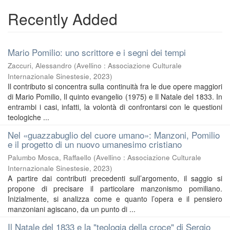
Recently Added
Mario Pomilio: uno scrittore e i segni dei tempi
Zaccuri, Alessandro
(
Avellino : Associazione Culturale
Internazionale Sinestesie
,
2023
)
Il contributo si concentra sulla continuità fra le due opere maggiori
di Mario Pomilio, Il quinto evangelio (1975) e Il Natale del 1833. In
entrambi i casi, infatti, la volontà di confrontarsi con le questioni
teologiche ...
Nel «guazzabuglio del cuore umano»: Manzoni, Pomilio
e il progetto di un nuovo umanesimo cristiano
Palumbo Mosca, Raffaello
(
Avellino : Associazione Culturale
Internazionale Sinestesie
,
2023
)
A partire dai contributi precedenti sull’argomento, il saggio si
propone di precisare il particolare manzonismo pomiliano.
Inizialmente, si analizza come e quanto l’opera e il pensiero
manzoniani agiscano, da un punto di ...
Il Natale del 1833 e la "teologia della croce" di Sergio