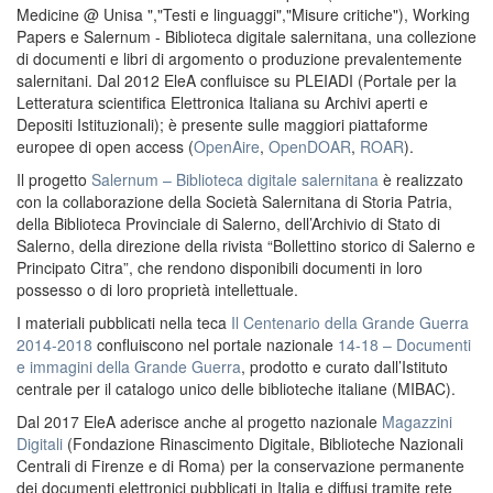
Medicine @ Unisa ","Testi e linguaggi","Misure critiche"), Working
Papers e Salernum - Biblioteca digitale salernitana, una collezione
di documenti e libri di argomento o produzione prevalentemente
salernitani. Dal 2012 EleA confluisce su PLEIADI (Portale per la
Letteratura scientifica Elettronica Italiana su Archivi aperti e
Depositi Istituzionali); è presente sulle maggiori piattaforme
europee di open access (
OpenAire
,
OpenDOAR
,
ROAR
).
Il progetto
Salernum – Biblioteca digitale salernitana
è realizzato
con la collaborazione della Società Salernitana di Storia Patria,
della Biblioteca Provinciale di Salerno, dell’Archivio di Stato di
Salerno, della direzione della rivista “Bollettino storico di Salerno e
Principato Citra”, che rendono disponibili documenti in loro
possesso o di loro proprietà intellettuale.
I materiali pubblicati nella teca
Il Centenario della Grande Guerra
2014-2018
confluiscono nel portale nazionale
14-18 – Documenti
e immagini della Grande Guerra
, prodotto e curato dall’Istituto
centrale per il catalogo unico delle biblioteche italiane (MIBAC).
Dal 2017 EleA aderisce anche al progetto nazionale
Magazzini
Digitali
(Fondazione Rinascimento Digitale, Biblioteche Nazionali
Centrali di Firenze e di Roma) per la conservazione permanente
dei documenti elettronici pubblicati in Italia e diffusi tramite rete