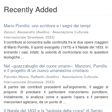
Recently Added
Mario Pomilio: uno scrittore e i segni dei tempi
Zaccuri, Alessandro
(
Avellino : Associazione Culturale
Internazionale Sinestesie
,
2023
)
Il contributo si concentra sulla continuità fra le due opere maggiori
di Mario Pomilio, Il quinto evangelio (1975) e Il Natale del 1833. In
entrambi i casi, infatti, la volontà di confrontarsi con le questioni
teologiche ...
Nel «guazzabuglio del cuore umano»: Manzoni, Pomilio
e il progetto di un nuovo umanesimo cristiano
Palumbo Mosca, Raffaello
(
Avellino : Associazione Culturale
Internazionale Sinestesie
,
2023
)
A partire dai contributi precedenti sull’argomento, il saggio si
propone di precisare il particolare manzonismo pomiliano.
Inizialmente, si analizza come e quanto l’opera e il pensiero
manzoniani agiscano, da un punto di ...
Il Natale del 1833 e la "teologia della croce" di Sergio