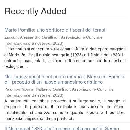
Recently Added
Mario Pomilio: uno scrittore e i segni dei tempi
Zaccuri, Alessandro
(
Avellino : Associazione Culturale
Internazionale Sinestesie
,
2023
)
Il contributo si concentra sulla continuità fra le due opere maggiori
di Mario Pomilio, Il quinto evangelio (1975) e Il Natale del 1833. In
entrambi i casi, infatti, la volontà di confrontarsi con le questioni
teologiche ...
Nel «guazzabuglio del cuore umano»: Manzoni, Pomilio
e il progetto di un nuovo umanesimo cristiano
Palumbo Mosca, Raffaello
(
Avellino : Associazione Culturale
Internazionale Sinestesie
,
2023
)
A partire dai contributi precedenti sull’argomento, il saggio si
propone di precisare il particolare manzonismo pomiliano.
Inizialmente, si analizza come e quanto l’opera e il pensiero
manzoniani agiscano, da un punto di ...
Il Natale del 1833 e la "teologia della croce" di Sergio