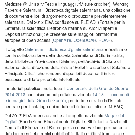
Medicine @ Unisa ","Testi e linguaggi","Misure critiche"), Working
Papers e Salernum - Biblioteca digitale salernitana, una collezione
di documenti e libri di argomento o produzione prevalentemente
salernitani. Dal 2012 EleA confluisce su PLEIADI (Portale per la
Letteratura scientifica Elettronica Italiana su Archivi aperti e
Depositi Istituzionali); è presente sulle maggiori piattaforme
europee di open access (
OpenAire
,
OpenDOAR
,
ROAR
).
Il progetto
Salernum – Biblioteca digitale salernitana
è realizzato
con la collaborazione della Società Salernitana di Storia Patria,
della Biblioteca Provinciale di Salerno, dell’Archivio di Stato di
Salerno, della direzione della rivista “Bollettino storico di Salerno e
Principato Citra”, che rendono disponibili documenti in loro
possesso o di loro proprietà intellettuale.
I materiali pubblicati nella teca
Il Centenario della Grande Guerra
2014-2018
confluiscono nel portale nazionale
14-18 – Documenti
e immagini della Grande Guerra
, prodotto e curato dall’Istituto
centrale per il catalogo unico delle biblioteche italiane (MIBAC).
Dal 2017 EleA aderisce anche al progetto nazionale
Magazzini
Digitali
(Fondazione Rinascimento Digitale, Biblioteche Nazionali
Centrali di Firenze e di Roma) per la conservazione permanente
dei documenti elettronici pubblicati in Italia e diffusi tramite rete