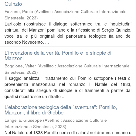
Quinzio
Falzone, Paolo
(
Avellino : Associazione Culturale Internazionale
Sinestesie
,
2023
)
L’articolo ricostruisce il dialogo sotterraneo tra le inquietudini
spirituali del Manzoni pomiliano e la riflessione di Sergio Quinzio,
voce tra le più originali del panorama teologico italiano del
secondo Novecento. ...
L'invenzione della verità. Pomilio e le sinopie di
Manzoni
Boggione, Valter
(
Avellino : Associazione Culturale Internazionale
Sinestesie
,
2023
)
Il saggio analizza il trattamento cui Pomilio sottopone i testi di
provenienza manzoniana nel romanzo Il Natale del 1833,
considerati alla stregua di sinopie e di frammenti a partire dai
quali si ricostruisce un ritratto ...
L'elaborazione teologica della "sventura": Pomilio,
Manzoni, il libro di Giobbe
Langella, Giuseppe
(
Avellino : Associazione Culturale
Internazionale Sinestesie
,
2023
)
Nel Natale del 1833 Pomilio cerca di calarsi nel dramma umano e