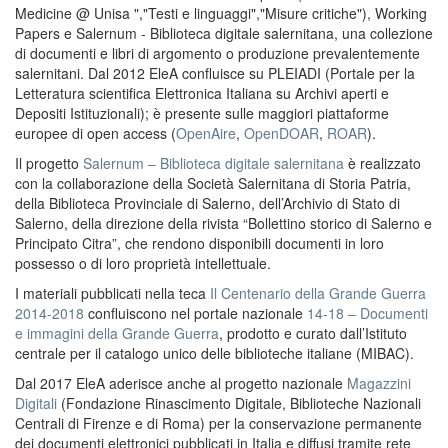
Medicine @ Unisa ","Testi e linguaggi","Misure critiche"), Working
Papers e Salernum - Biblioteca digitale salernitana, una collezione
di documenti e libri di argomento o produzione prevalentemente
salernitani. Dal 2012 EleA confluisce su PLEIADI (Portale per la
Letteratura scientifica Elettronica Italiana su Archivi aperti e
Depositi Istituzionali); è presente sulle maggiori piattaforme
europee di open access (
OpenAire
,
OpenDOAR
,
ROAR
).
Il progetto
Salernum – Biblioteca digitale salernitana
è realizzato
con la collaborazione della Società Salernitana di Storia Patria,
della Biblioteca Provinciale di Salerno, dell’Archivio di Stato di
Salerno, della direzione della rivista “Bollettino storico di Salerno e
Principato Citra”, che rendono disponibili documenti in loro
possesso o di loro proprietà intellettuale.
I materiali pubblicati nella teca
Il Centenario della Grande Guerra
2014-2018
confluiscono nel portale nazionale
14-18 – Documenti
e immagini della Grande Guerra
, prodotto e curato dall’Istituto
centrale per il catalogo unico delle biblioteche italiane (MIBAC).
Dal 2017 EleA aderisce anche al progetto nazionale
Magazzini
Digitali
(Fondazione Rinascimento Digitale, Biblioteche Nazionali
Centrali di Firenze e di Roma) per la conservazione permanente
dei documenti elettronici pubblicati in Italia e diffusi tramite rete