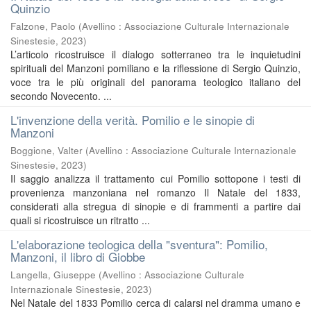
Quinzio
Falzone, Paolo
(
Avellino : Associazione Culturale Internazionale
Sinestesie
,
2023
)
L’articolo ricostruisce il dialogo sotterraneo tra le inquietudini
spirituali del Manzoni pomiliano e la riflessione di Sergio Quinzio,
voce tra le più originali del panorama teologico italiano del
secondo Novecento. ...
L'invenzione della verità. Pomilio e le sinopie di
Manzoni
Boggione, Valter
(
Avellino : Associazione Culturale Internazionale
Sinestesie
,
2023
)
Il saggio analizza il trattamento cui Pomilio sottopone i testi di
provenienza manzoniana nel romanzo Il Natale del 1833,
considerati alla stregua di sinopie e di frammenti a partire dai
quali si ricostruisce un ritratto ...
L'elaborazione teologica della "sventura": Pomilio,
Manzoni, il libro di Giobbe
Langella, Giuseppe
(
Avellino : Associazione Culturale
Internazionale Sinestesie
,
2023
)
Nel Natale del 1833 Pomilio cerca di calarsi nel dramma umano e