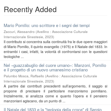
Recently Added
Mario Pomilio: uno scrittore e i segni dei tempi
Zaccuri, Alessandro
(
Avellino : Associazione Culturale
Internazionale Sinestesie
,
2023
)
Il contributo si concentra sulla continuità fra le due opere maggiori
di Mario Pomilio, Il quinto evangelio (1975) e Il Natale del 1833. In
entrambi i casi, infatti, la volontà di confrontarsi con le questioni
teologiche ...
Nel «guazzabuglio del cuore umano»: Manzoni, Pomilio
e il progetto di un nuovo umanesimo cristiano
Palumbo Mosca, Raffaello
(
Avellino : Associazione Culturale
Internazionale Sinestesie
,
2023
)
A partire dai contributi precedenti sull’argomento, il saggio si
propone di precisare il particolare manzonismo pomiliano.
Inizialmente, si analizza come e quanto l’opera e il pensiero
manzoniani agiscano, da un punto di ...
Il Natale del 1833 e la "teologia della croce" di Sergio