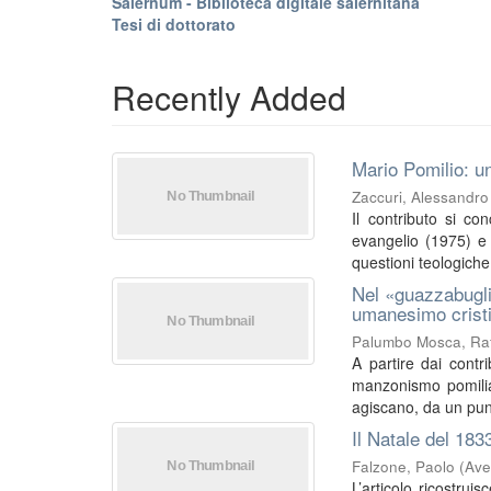
Salernum - Biblioteca digitale salernitana
Tesi di dottorato
Recently Added
Mario Pomilio: un
Zaccuri, Alessandro
Il contributo si co
evangelio (1975) e I
questioni teologiche 
Nel «guazzabugli
umanesimo crist
Palumbo Mosca, Raf
A partire dai contri
manzonismo pomilia
agiscano, da un punt
Il Natale del 183
Falzone, Paolo
(
Ave
L’articolo ricostrui