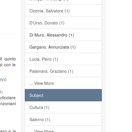
Cicenia, Salvatore (1)
D'Urso, Donato (1)
Di Muro, Alessandro (1)
Gargano, Annunziata (1)
Il quinto
Lucia, Piero (1)
si con le
Palamara, Graziano (1)
ovo
... View More
3
)
Subject
rticolare
anzoniani
Cultura (1)
Salerno (1)
iano e la
... View More