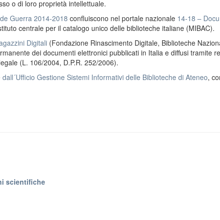
o o di loro proprietà intellettuale.
ande Guerra 2014-2018
confluiscono nel portale nazionale
14-18 – Docu
stituto centrale per il catalogo unico delle biblioteche italiane (MIBAC).
gazzini Digitali
(Fondazione Rinascimento Digitale, Biblioteche Naziona
anente dei documenti elettronici pubblicati in Italia e diffusi tramite r
 legale (L. 106/2004, D.P.R. 252/2006).
e
dall´Ufficio Gestione Sistemi Informativi delle Biblioteche di Ateneo
, co
i scientifiche