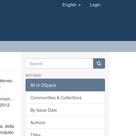
English
Login
BROWSE
’Ateneo,
All of DSpace
a
Communities & Collections
ernum -
l 2012
By Issue Date
Authors
a, della
incipato
Titles