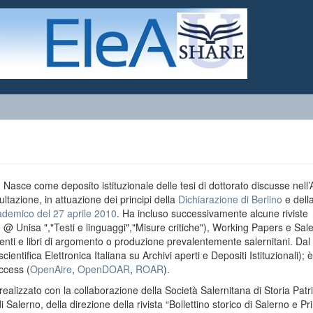
o. Nasce come deposito istituzionale delle tesi di dottorato discusse nell
ultazione, in attuazione dei principi della
Dichiarazione di Berlino
e dell
ademico del 27 aprile 2010
. Ha incluso successivamente alcune riviste
e @ Unisa ","Testi e linguaggi","Misure critiche"), Working Papers e Sal
menti e libri di argomento o produzione prevalentemente salernitani. Da
entifica Elettronica Italiana su Archivi aperti e Depositi Istituzionali); è
ccess (
OpenAire
,
OpenDOAR
,
ROAR
).
realizzato con la collaborazione della Società Salernitana di Storia Patri
di Salerno, della direzione della rivista “Bollettino storico di Salerno e Pr