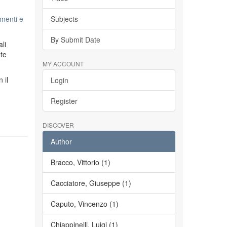
menti e
Subjects
By Submit Date
li
ete
MY ACCOUNT
n il
Login
Register
DISCOVER
Author
Bracco, Vittorio (1)
Cacciatore, Giuseppe (1)
Caputo, Vincenzo (1)
Chiappinelli, Luigi (1)