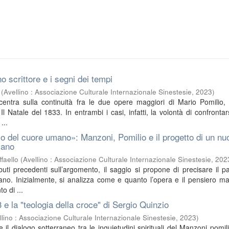
o scrittore e i segni dei tempi
(
Avellino : Associazione Culturale Internazionale Sinestesie
,
2023
)
ncentra sulla continuità fra le due opere maggiori di Mario Pomilio, 
l Natale del 1833. In entrambi i casi, infatti, la volontà di confrontar
...
o del cuore umano»: Manzoni, Pomilio e il progetto di un nu
iano
faello
(
Avellino : Associazione Culturale Internazionale Sinestesie
,
202
buti precedenti sull’argomento, il saggio si propone di precisare il pa
no. Inizialmente, si analizza come e quanto l’opera e il pensiero m
o di ...
3 e la "teologia della croce" di Sergio Quinzio
llino : Associazione Culturale Internazionale Sinestesie
,
2023
)
sce il dialogo sotterraneo tra le inquietudini spirituali del Manzoni pomil