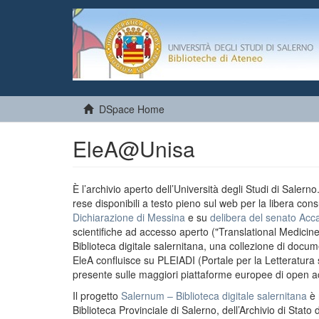
DSpace Home
EleA@Unisa
È l’archivio aperto dell’Università degli Studi di Salern
rese disponibili a testo pieno sul web per la libera cons
Dichiarazione di Messina
e su
delibera del senato Acc
scientifiche ad accesso aperto ("Translational Medicin
Biblioteca digitale salernitana, una collezione di docu
EleA confluisce su PLEIADI (Portale per la Letteratura sci
presente sulle maggiori piattaforme europee di open a
Il progetto
Salernum – Biblioteca digitale salernitana
è 
Biblioteca Provinciale di Salerno, dell’Archivio di Stato 