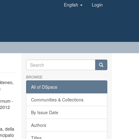
English
Login
BROWSE
’Ateneo,
All of DSpace
a
Communities & Collections
ernum -
l 2012
By Issue Date
Authors
a, della
incipato
Titles