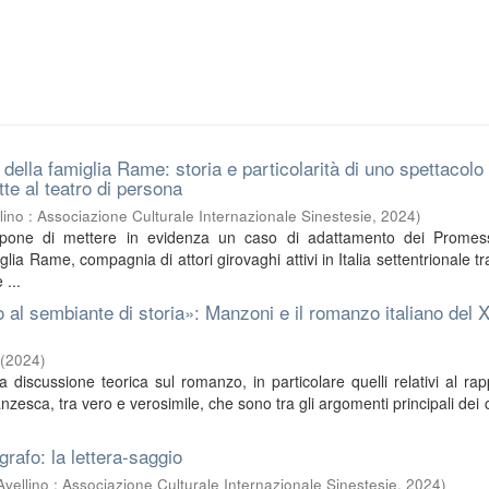
della famiglia Rame: storia e particolarità di uno spettacolo
tte al teatro di persona
lino : Associazione Culturale Internazionale Sinestesie
,
2024
)
ropone di mettere in evidenza un caso di adattamento dei Promess
lia Rame, compagnia di attori girovaghi attivi in Italia settentrionale tra
 ...
 al sembiante di storia»: Manzoni e il romanzo italiano del X
(
2024
)
a discussione teorica sul romanzo, in particolare quelli relativi al rap
nzesca, tra vero e verosimile, che sono tra gli argomenti principali dei c
rafo: la lettera-saggio
Avellino : Associazione Culturale Internazionale Sinestesie
,
2024
)