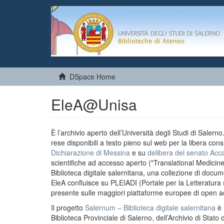
DSpace Home
EleA@Unisa
È l’archivio aperto dell’Università degli Studi di Salern
rese disponibili a testo pieno sul web per la libera cons
Dichiarazione di Messina
e su
delibera del senato Acc
scientifiche ad accesso aperto ("Translational Medicin
Biblioteca digitale salernitana, una collezione di docu
EleA confluisce su PLEIADI (Portale per la Letteratura sci
presente sulle maggiori piattaforme europee di open a
Il progetto
Salernum – Biblioteca digitale salernitana
è 
Biblioteca Provinciale di Salerno, dell’Archivio di Stato 