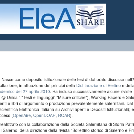
o. Nasce come deposito istituzionale delle tesi di dottorato discusse nell
ultazione, in attuazione dei principi della
Dichiarazione di Berlino
e dell
ademico del 27 aprile 2010
. Ha incluso successivamente alcune riviste
e @ Unisa ","Testi e linguaggi","Misure critiche"), Working Papers e Sal
menti e libri di argomento o produzione prevalentemente salernitani. Da
entifica Elettronica Italiana su Archivi aperti e Depositi Istituzionali); è
ccess (
OpenAire
,
OpenDOAR
,
ROAR
).
realizzato con la collaborazione della Società Salernitana di Storia Patri
di Salerno, della direzione della rivista “Bollettino storico di Salerno e Pr