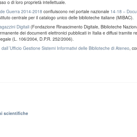
o o di loro proprietà intellettuale.
ande Guerra 2014-2018
confluiscono nel portale nazionale
14-18 – Docu
stituto centrale per il catalogo unico delle biblioteche italiane (MIBAC).
gazzini Digitali
(Fondazione Rinascimento Digitale, Biblioteche Naziona
anente dei documenti elettronici pubblicati in Italia e diffusi tramite r
 legale (L. 106/2004, D.P.R. 252/2006).
e
dall´Ufficio Gestione Sistemi Informativi delle Biblioteche di Ateneo
, co
i scientifiche