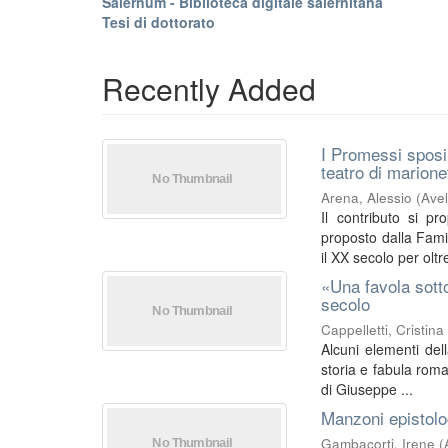
Salernum - Biblioteca digitale salernitana
Tesi di dottorato
Recently Added
I Promessi sposi 
teatro di marione
Arena, Alessio
(
Avel
Il contributo si p
proposto dalla Famig
il XX secolo per oltre
«Una favola sotto
secolo
Cappelletti, Cristina
Alcuni elementi dell
storia e fabula roma
di Giuseppe ...
Manzoni epistolog
Gambacorti, Irene
(