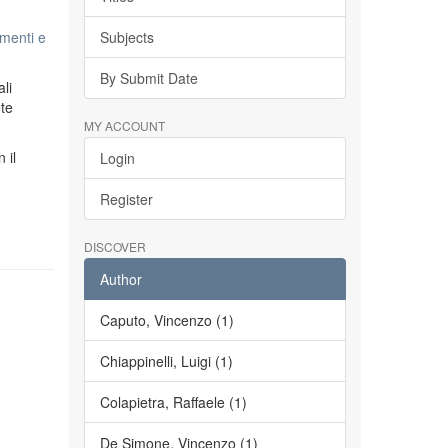
menti e
Subjects
By Submit Date
li
ete
MY ACCOUNT
n il
Login
Register
DISCOVER
Author
Caputo, Vincenzo (1)
Chiappinelli, Luigi (1)
Colapietra, Raffaele (1)
De Simone, Vincenzo (1)