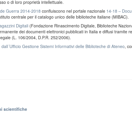
o o di loro proprietà intellettuale.
ande Guerra 2014-2018
confluiscono nel portale nazionale
14-18 – Docu
stituto centrale per il catalogo unico delle biblioteche italiane (MIBAC).
gazzini Digitali
(Fondazione Rinascimento Digitale, Biblioteche Naziona
anente dei documenti elettronici pubblicati in Italia e diffusi tramite r
 legale (L. 106/2004, D.P.R. 252/2006).
e
dall´Ufficio Gestione Sistemi Informativi delle Biblioteche di Ateneo
, co
i scientifiche