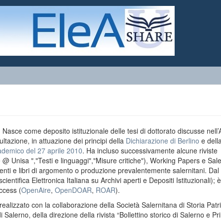
o. Nasce come deposito istituzionale delle tesi di dottorato discusse nell
ultazione, in attuazione dei principi della
Dichiarazione di Berlino
e dell
ademico del 27 aprile 2010
. Ha incluso successivamente alcune riviste
e @ Unisa ","Testi e linguaggi","Misure critiche"), Working Papers e Sal
menti e libri di argomento o produzione prevalentemente salernitani. Da
entifica Elettronica Italiana su Archivi aperti e Depositi Istituzionali); è
ccess (
OpenAire
,
OpenDOAR
,
ROAR
).
realizzato con la collaborazione della Società Salernitana di Storia Patri
di Salerno, della direzione della rivista “Bollettino storico di Salerno e Pr