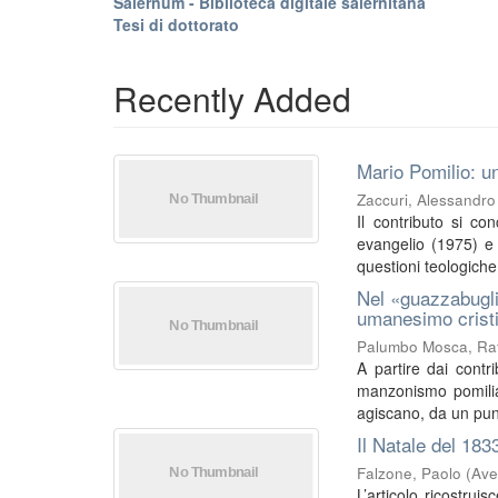
Salernum - Biblioteca digitale salernitana
Tesi di dottorato
Recently Added
Mario Pomilio: un
Zaccuri, Alessandro
Il contributo si co
evangelio (1975) e I
questioni teologiche 
Nel «guazzabugli
umanesimo crist
Palumbo Mosca, Raf
A partire dai contri
manzonismo pomilia
agiscano, da un punt
Il Natale del 183
Falzone, Paolo
(
Ave
L’articolo ricostrui