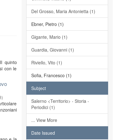
Del Grosso, Maria Antonietta (1)
Ebner, Pietro (1)
Gigante, Mario (1)
Guardia, Giovanni (1)
Il quinto
Riviello, Vito (1)
si con le
Sofia, Francesco (1)
ovo
Subject
3
)
Salerno <Territorio> - Storia -
rticolare
Periodici (1)
anzoniani
... View More
Date Issued
iano e la