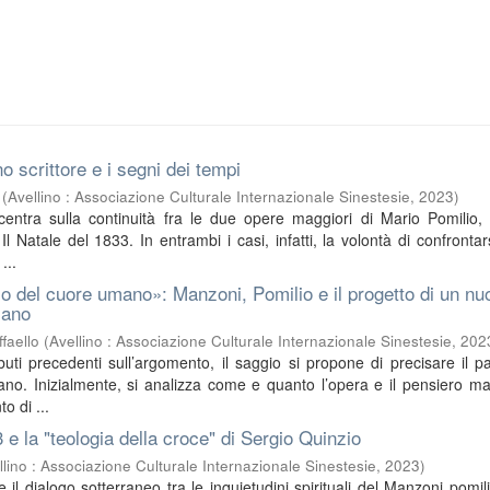
o scrittore e i segni dei tempi
(
Avellino : Associazione Culturale Internazionale Sinestesie
,
2023
)
ncentra sulla continuità fra le due opere maggiori di Mario Pomilio, 
l Natale del 1833. In entrambi i casi, infatti, la volontà di confrontar
...
o del cuore umano»: Manzoni, Pomilio e il progetto di un nu
iano
faello
(
Avellino : Associazione Culturale Internazionale Sinestesie
,
202
buti precedenti sull’argomento, il saggio si propone di precisare il pa
no. Inizialmente, si analizza come e quanto l’opera e il pensiero m
o di ...
3 e la "teologia della croce" di Sergio Quinzio
llino : Associazione Culturale Internazionale Sinestesie
,
2023
)
sce il dialogo sotterraneo tra le inquietudini spirituali del Manzoni pomil