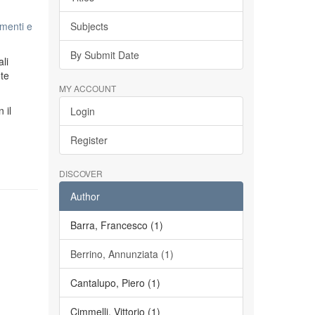
menti e
Subjects
By Submit Date
li
ete
MY ACCOUNT
n il
Login
Register
DISCOVER
Author
Barra, Francesco (1)
Berrino, Annunziata (1)
Cantalupo, Piero (1)
Cimmelli, Vittorio (1)