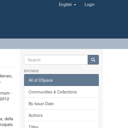
English
Login
BROWSE
’Ateneo,
All of DSpace
a
Communities & Collections
ernum -
l 2012
By Issue Date
Authors
a, della
incipato
Titles