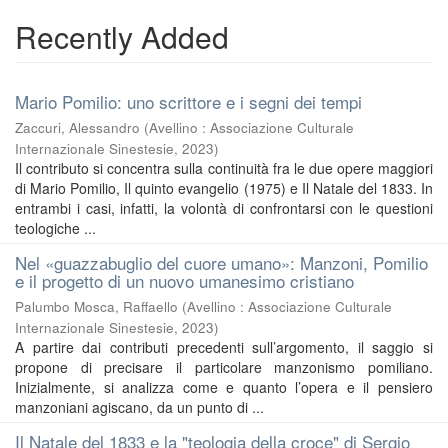
Recently Added
Mario Pomilio: uno scrittore e i segni dei tempi
Zaccuri, Alessandro
(
Avellino : Associazione Culturale
Internazionale Sinestesie
,
2023
)
Il contributo si concentra sulla continuità fra le due opere maggiori
di Mario Pomilio, Il quinto evangelio (1975) e Il Natale del 1833. In
entrambi i casi, infatti, la volontà di confrontarsi con le questioni
teologiche ...
Nel «guazzabuglio del cuore umano»: Manzoni, Pomilio
e il progetto di un nuovo umanesimo cristiano
Palumbo Mosca, Raffaello
(
Avellino : Associazione Culturale
Internazionale Sinestesie
,
2023
)
A partire dai contributi precedenti sull’argomento, il saggio si
propone di precisare il particolare manzonismo pomiliano.
Inizialmente, si analizza come e quanto l’opera e il pensiero
manzoniani agiscano, da un punto di ...
Il Natale del 1833 e la "teologia della croce" di Sergio