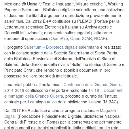
Medicine @ Unisa ","Testi e linguaggi","Misure critiche"), Working
Papers e Salernum - Biblioteca digitale salernitana, una collezione
di documenti e libri di argomento o produzione prevalentemente
salernitani. Dal 2012 EleA confluisce su PLEIADI (Portale per la
Letteratura scientifica Elettronica Italiana su Archivi aperti e
Depositi Istituzionali); è presente sulle maggiori piattaforme
europee di open access (
OpenAire
,
OpenDOAR
,
ROAR
).
Il progetto
Salernum – Biblioteca digitale salernitana
è realizzato
con la collaborazione della Società Salernitana di Storia Patria,
della Biblioteca Provinciale di Salerno, dell’Archivio di Stato di
Salerno, della direzione della rivista “Bollettino storico di Salerno e
Principato Citra”, che rendono disponibili documenti in loro
possesso o di loro proprietà intellettuale.
I materiali pubblicati nella teca
Il Centenario della Grande Guerra
2014-2018
confluiscono nel portale nazionale
14-18 – Documenti
e immagini della Grande Guerra
, prodotto e curato dall’Istituto
centrale per il catalogo unico delle biblioteche italiane (MIBAC).
Dal 2017 EleA aderisce anche al progetto nazionale
Magazzini
Digitali
(Fondazione Rinascimento Digitale, Biblioteche Nazionali
Centrali di Firenze e di Roma) per la conservazione permanente
dei documenti elettronici pubblicati in Italia e diffusi tramite rete