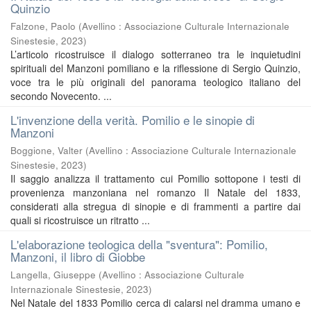
Quinzio
Falzone, Paolo
(
Avellino : Associazione Culturale Internazionale
Sinestesie
,
2023
)
L’articolo ricostruisce il dialogo sotterraneo tra le inquietudini
spirituali del Manzoni pomiliano e la riflessione di Sergio Quinzio,
voce tra le più originali del panorama teologico italiano del
secondo Novecento. ...
L'invenzione della verità. Pomilio e le sinopie di
Manzoni
Boggione, Valter
(
Avellino : Associazione Culturale Internazionale
Sinestesie
,
2023
)
Il saggio analizza il trattamento cui Pomilio sottopone i testi di
provenienza manzoniana nel romanzo Il Natale del 1833,
considerati alla stregua di sinopie e di frammenti a partire dai
quali si ricostruisce un ritratto ...
L'elaborazione teologica della "sventura": Pomilio,
Manzoni, il libro di Giobbe
Langella, Giuseppe
(
Avellino : Associazione Culturale
Internazionale Sinestesie
,
2023
)
Nel Natale del 1833 Pomilio cerca di calarsi nel dramma umano e