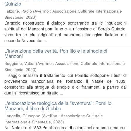
Quinzio
Falzone, Paolo
(
Avellino : Associazione Culturale Internazionale
Sinestesie
,
2023
)
L’articolo ricostruisce il dialogo sotterraneo tra le inquietudini
spirituali del Manzoni pomiliano e la riflessione di Sergio Quinzio,
voce tra le più originali del panorama teologico italiano del
secondo Novecento. ...
L'invenzione della verità. Pomilio e le sinopie di
Manzoni
Boggione, Valter
(
Avellino : Associazione Culturale Internazionale
Sinestesie
,
2023
)
Il saggio analizza il trattamento cui Pomilio sottopone i testi di
provenienza manzoniana nel romanzo Il Natale del 1833,
considerati alla stregua di sinopie e di frammenti a partire dai
quali si ricostruisce un ritratto ...
L'elaborazione teologica della "sventura": Pomilio,
Manzoni, il libro di Giobbe
Langella, Giuseppe
(
Avellino : Associazione Culturale
Internazionale Sinestesie
,
2023
)
Nel Natale del 1833 Pomilio cerca di calarsi nel dramma umano e