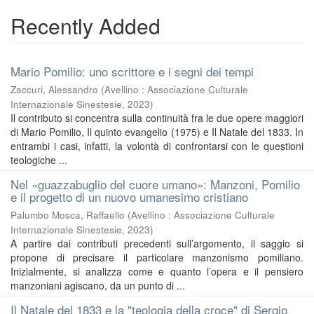
Recently Added
Mario Pomilio: uno scrittore e i segni dei tempi
Zaccuri, Alessandro
(
Avellino : Associazione Culturale
Internazionale Sinestesie
,
2023
)
Il contributo si concentra sulla continuità fra le due opere maggiori
di Mario Pomilio, Il quinto evangelio (1975) e Il Natale del 1833. In
entrambi i casi, infatti, la volontà di confrontarsi con le questioni
teologiche ...
Nel «guazzabuglio del cuore umano»: Manzoni, Pomilio
e il progetto di un nuovo umanesimo cristiano
Palumbo Mosca, Raffaello
(
Avellino : Associazione Culturale
Internazionale Sinestesie
,
2023
)
A partire dai contributi precedenti sull’argomento, il saggio si
propone di precisare il particolare manzonismo pomiliano.
Inizialmente, si analizza come e quanto l’opera e il pensiero
manzoniani agiscano, da un punto di ...
Il Natale del 1833 e la "teologia della croce" di Sergio