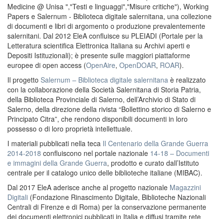
Medicine @ Unisa ","Testi e linguaggi","Misure critiche"), Working
Papers e Salernum - Biblioteca digitale salernitana, una collezione
di documenti e libri di argomento o produzione prevalentemente
salernitani. Dal 2012 EleA confluisce su PLEIADI (Portale per la
Letteratura scientifica Elettronica Italiana su Archivi aperti e
Depositi Istituzionali); è presente sulle maggiori piattaforme
europee di open access (
OpenAire
,
OpenDOAR
,
ROAR
).
Il progetto
Salernum – Biblioteca digitale salernitana
è realizzato
con la collaborazione della Società Salernitana di Storia Patria,
della Biblioteca Provinciale di Salerno, dell’Archivio di Stato di
Salerno, della direzione della rivista “Bollettino storico di Salerno e
Principato Citra”, che rendono disponibili documenti in loro
possesso o di loro proprietà intellettuale.
I materiali pubblicati nella teca
Il Centenario della Grande Guerra
2014-2018
confluiscono nel portale nazionale
14-18 – Documenti
e immagini della Grande Guerra
, prodotto e curato dall’Istituto
centrale per il catalogo unico delle biblioteche italiane (MIBAC).
Dal 2017 EleA aderisce anche al progetto nazionale
Magazzini
Digitali
(Fondazione Rinascimento Digitale, Biblioteche Nazionali
Centrali di Firenze e di Roma) per la conservazione permanente
dei documenti elettronici pubblicati in Italia e diffusi tramite rete