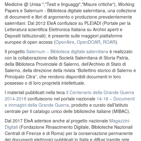
Medicine @ Unisa ","Testi e linguaggi","Misure critiche"), Working
Papers e Salernum - Biblioteca digitale salernitana, una collezione
di documenti e libri di argomento o produzione prevalentemente
salernitani. Dal 2012 EleA confluisce su PLEIADI (Portale per la
Letteratura scientifica Elettronica Italiana su Archivi aperti e
Depositi Istituzionali); è presente sulle maggiori piattaforme
europee di open access (
OpenAire
,
OpenDOAR
,
ROAR
).
Il progetto
Salernum – Biblioteca digitale salernitana
è realizzato
con la collaborazione della Società Salernitana di Storia Patria,
della Biblioteca Provinciale di Salerno, dell’Archivio di Stato di
Salerno, della direzione della rivista “Bollettino storico di Salerno e
Principato Citra”, che rendono disponibili documenti in loro
possesso o di loro proprietà intellettuale.
I materiali pubblicati nella teca
Il Centenario della Grande Guerra
2014-2018
confluiscono nel portale nazionale
14-18 – Documenti
e immagini della Grande Guerra
, prodotto e curato dall’Istituto
centrale per il catalogo unico delle biblioteche italiane (MIBAC).
Dal 2017 EleA aderisce anche al progetto nazionale
Magazzini
Digitali
(Fondazione Rinascimento Digitale, Biblioteche Nazionali
Centrali di Firenze e di Roma) per la conservazione permanente
dei documenti elettronici pubblicati in Italia e diffusi tramite rete