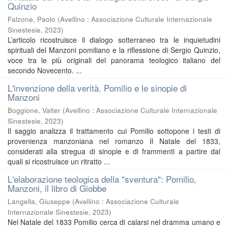
Quinzio
Falzone, Paolo
(
Avellino : Associazione Culturale Internazionale
Sinestesie
,
2023
)
L’articolo ricostruisce il dialogo sotterraneo tra le inquietudini
spirituali del Manzoni pomiliano e la riflessione di Sergio Quinzio,
voce tra le più originali del panorama teologico italiano del
secondo Novecento. ...
L'invenzione della verità. Pomilio e le sinopie di
Manzoni
Boggione, Valter
(
Avellino : Associazione Culturale Internazionale
Sinestesie
,
2023
)
Il saggio analizza il trattamento cui Pomilio sottopone i testi di
provenienza manzoniana nel romanzo Il Natale del 1833,
considerati alla stregua di sinopie e di frammenti a partire dai
quali si ricostruisce un ritratto ...
L'elaborazione teologica della "sventura": Pomilio,
Manzoni, il libro di Giobbe
Langella, Giuseppe
(
Avellino : Associazione Culturale
Internazionale Sinestesie
,
2023
)
Nel Natale del 1833 Pomilio cerca di calarsi nel dramma umano e