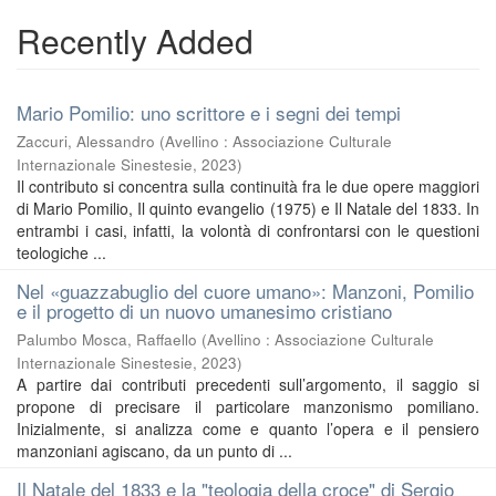
Recently Added
Mario Pomilio: uno scrittore e i segni dei tempi
Zaccuri, Alessandro
(
Avellino : Associazione Culturale
Internazionale Sinestesie
,
2023
)
Il contributo si concentra sulla continuità fra le due opere maggiori
di Mario Pomilio, Il quinto evangelio (1975) e Il Natale del 1833. In
entrambi i casi, infatti, la volontà di confrontarsi con le questioni
teologiche ...
Nel «guazzabuglio del cuore umano»: Manzoni, Pomilio
e il progetto di un nuovo umanesimo cristiano
Palumbo Mosca, Raffaello
(
Avellino : Associazione Culturale
Internazionale Sinestesie
,
2023
)
A partire dai contributi precedenti sull’argomento, il saggio si
propone di precisare il particolare manzonismo pomiliano.
Inizialmente, si analizza come e quanto l’opera e il pensiero
manzoniani agiscano, da un punto di ...
Il Natale del 1833 e la "teologia della croce" di Sergio