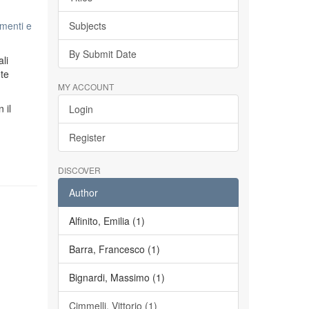
menti e
Subjects
By Submit Date
li
ete
MY ACCOUNT
n il
Login
Register
DISCOVER
Author
Alfinito, Emilia (1)
Barra, Francesco (1)
Bignardi, Massimo (1)
Cimmelli, Vittorio (1)