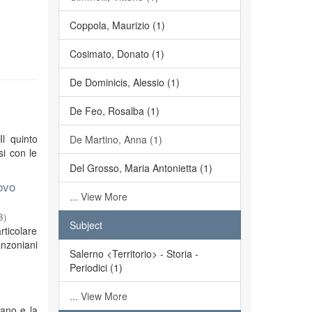
Coppola, Maurizio (1)
Cosimato, Donato (1)
De Dominicis, Alessio (1)
De Feo, Rosalba (1)
Il quinto
De Martino, Anna (1)
si con le
Del Grosso, Maria Antonietta (1)
ovo
... View More
3
)
Subject
rticolare
anzoniani
Salerno <Territorio> - Storia -
Periodici (1)
... View More
iano e la