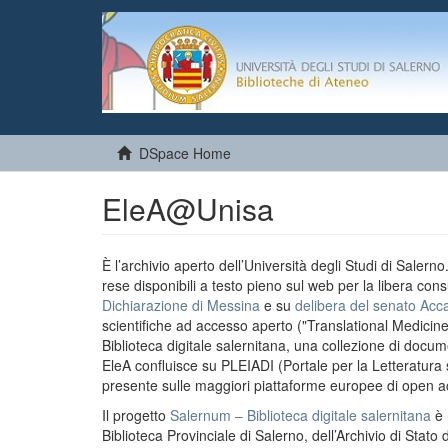
DSpace Home
EleA@Unisa
È l’archivio aperto dell’Università degli Studi di Salern
rese disponibili a testo pieno sul web per la libera cons
Dichiarazione di Messina
e su
delibera del senato Acc
scientifiche ad accesso aperto ("Translational Medicin
Biblioteca digitale salernitana, una collezione di docu
EleA confluisce su PLEIADI (Portale per la Letteratura sci
presente sulle maggiori piattaforme europee di open a
Il progetto
Salernum – Biblioteca digitale salernitana
è 
Biblioteca Provinciale di Salerno, dell’Archivio di Stato 