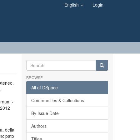
English
Login
BROWSE
’Ateneo,
All of DSpace
a
Communities & Collections
ernum -
l 2012
By Issue Date
Authors
a, della
incipato
Titles