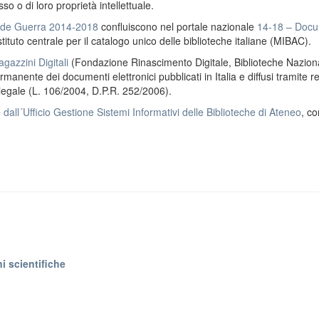
o o di loro proprietà intellettuale.
ande Guerra 2014-2018
confluiscono nel portale nazionale
14-18 – Docu
stituto centrale per il catalogo unico delle biblioteche italiane (MIBAC).
gazzini Digitali
(Fondazione Rinascimento Digitale, Biblioteche Naziona
anente dei documenti elettronici pubblicati in Italia e diffusi tramite r
 legale (L. 106/2004, D.P.R. 252/2006).
e
dall´Ufficio Gestione Sistemi Informativi delle Biblioteche di Ateneo
, co
i scientifiche