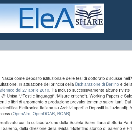
o. Nasce come deposito istituzionale delle tesi di dottorato discusse nell
ultazione, in attuazione dei principi della
Dichiarazione di Berlino
e dell
ademico del 27 aprile 2010
. Ha incluso successivamente alcune riviste
e @ Unisa ","Testi e linguaggi","Misure critiche"), Working Papers e Sal
menti e libri di argomento o produzione prevalentemente salernitani. Da
entifica Elettronica Italiana su Archivi aperti e Depositi Istituzionali); è
ccess (
OpenAire
,
OpenDOAR
,
ROAR
).
realizzato con la collaborazione della Società Salernitana di Storia Patri
di Salerno, della direzione della rivista “Bollettino storico di Salerno e Pr