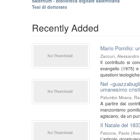
Salernum - Biblioteca digitale salernitana
Tesi di dottorato
Recently Added
Mario Pomilio: un
Zaccuri, Alessandro
Il contributo si co
evangelio (1975) e I
questioni teologiche 
Nel «guazzabugli
umanesimo crist
Palumbo Mosca, Raf
A partire dai contri
manzonismo pomilia
agiscano, da un punt
Il Natale del 183
Falzone, Paolo
(
Ave
L’articolo ricostrui