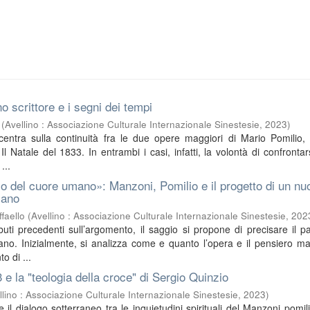
o scrittore e i segni dei tempi
(
Avellino : Associazione Culturale Internazionale Sinestesie
,
2023
)
ncentra sulla continuità fra le due opere maggiori di Mario Pomilio, 
l Natale del 1833. In entrambi i casi, infatti, la volontà di confrontar
...
o del cuore umano»: Manzoni, Pomilio e il progetto di un nu
iano
faello
(
Avellino : Associazione Culturale Internazionale Sinestesie
,
202
buti precedenti sull’argomento, il saggio si propone di precisare il pa
no. Inizialmente, si analizza come e quanto l’opera e il pensiero m
o di ...
3 e la "teologia della croce" di Sergio Quinzio
llino : Associazione Culturale Internazionale Sinestesie
,
2023
)
sce il dialogo sotterraneo tra le inquietudini spirituali del Manzoni pomil