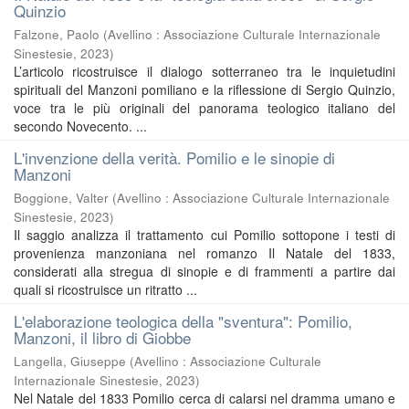
Quinzio
Falzone, Paolo
(
Avellino : Associazione Culturale Internazionale
Sinestesie
,
2023
)
L’articolo ricostruisce il dialogo sotterraneo tra le inquietudini
spirituali del Manzoni pomiliano e la riflessione di Sergio Quinzio,
voce tra le più originali del panorama teologico italiano del
secondo Novecento. ...
L'invenzione della verità. Pomilio e le sinopie di
Manzoni
Boggione, Valter
(
Avellino : Associazione Culturale Internazionale
Sinestesie
,
2023
)
Il saggio analizza il trattamento cui Pomilio sottopone i testi di
provenienza manzoniana nel romanzo Il Natale del 1833,
considerati alla stregua di sinopie e di frammenti a partire dai
quali si ricostruisce un ritratto ...
L'elaborazione teologica della "sventura": Pomilio,
Manzoni, il libro di Giobbe
Langella, Giuseppe
(
Avellino : Associazione Culturale
Internazionale Sinestesie
,
2023
)
Nel Natale del 1833 Pomilio cerca di calarsi nel dramma umano e