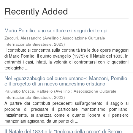
Recently Added
Mario Pomilio: uno scrittore e i segni dei tempi
Zaccuri, Alessandro
(
Avellino : Associazione Culturale
Internazionale Sinestesie
,
2023
)
Il contributo si concentra sulla continuità fra le due opere maggiori
di Mario Pomilio, Il quinto evangelio (1975) e Il Natale del 1833. In
entrambi i casi, infatti, la volontà di confrontarsi con le questioni
teologiche ...
Nel «guazzabuglio del cuore umano»: Manzoni, Pomilio
e il progetto di un nuovo umanesimo cristiano
Palumbo Mosca, Raffaello
(
Avellino : Associazione Culturale
Internazionale Sinestesie
,
2023
)
A partire dai contributi precedenti sull’argomento, il saggio si
propone di precisare il particolare manzonismo pomiliano.
Inizialmente, si analizza come e quanto l’opera e il pensiero
manzoniani agiscano, da un punto di ...
Il Natale del 1833 e la "teologia della croce" di Sergio