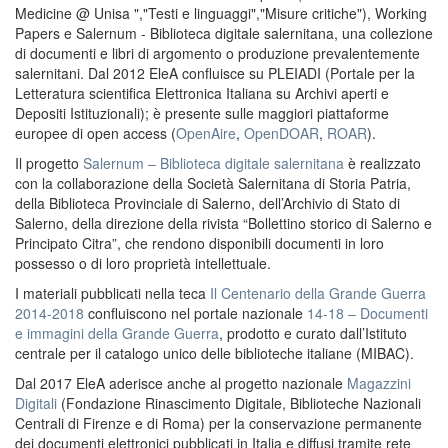
Medicine @ Unisa ","Testi e linguaggi","Misure critiche"), Working
Papers e Salernum - Biblioteca digitale salernitana, una collezione
di documenti e libri di argomento o produzione prevalentemente
salernitani. Dal 2012 EleA confluisce su PLEIADI (Portale per la
Letteratura scientifica Elettronica Italiana su Archivi aperti e
Depositi Istituzionali); è presente sulle maggiori piattaforme
europee di open access (
OpenAire
,
OpenDOAR
,
ROAR
).
Il progetto
Salernum – Biblioteca digitale salernitana
è realizzato
con la collaborazione della Società Salernitana di Storia Patria,
della Biblioteca Provinciale di Salerno, dell’Archivio di Stato di
Salerno, della direzione della rivista “Bollettino storico di Salerno e
Principato Citra”, che rendono disponibili documenti in loro
possesso o di loro proprietà intellettuale.
I materiali pubblicati nella teca
Il Centenario della Grande Guerra
2014-2018
confluiscono nel portale nazionale
14-18 – Documenti
e immagini della Grande Guerra
, prodotto e curato dall’Istituto
centrale per il catalogo unico delle biblioteche italiane (MIBAC).
Dal 2017 EleA aderisce anche al progetto nazionale
Magazzini
Digitali
(Fondazione Rinascimento Digitale, Biblioteche Nazionali
Centrali di Firenze e di Roma) per la conservazione permanente
dei documenti elettronici pubblicati in Italia e diffusi tramite rete