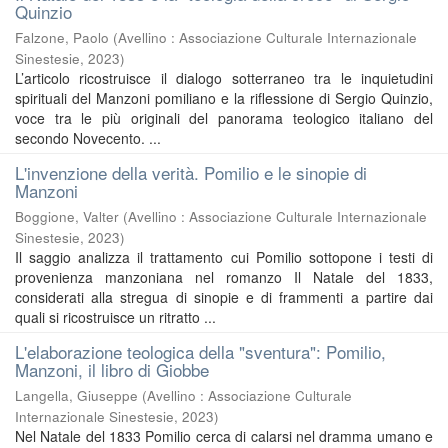
Quinzio
Falzone, Paolo
(
Avellino : Associazione Culturale Internazionale
Sinestesie
,
2023
)
L’articolo ricostruisce il dialogo sotterraneo tra le inquietudini
spirituali del Manzoni pomiliano e la riflessione di Sergio Quinzio,
voce tra le più originali del panorama teologico italiano del
secondo Novecento. ...
L'invenzione della verità. Pomilio e le sinopie di
Manzoni
Boggione, Valter
(
Avellino : Associazione Culturale Internazionale
Sinestesie
,
2023
)
Il saggio analizza il trattamento cui Pomilio sottopone i testi di
provenienza manzoniana nel romanzo Il Natale del 1833,
considerati alla stregua di sinopie e di frammenti a partire dai
quali si ricostruisce un ritratto ...
L'elaborazione teologica della "sventura": Pomilio,
Manzoni, il libro di Giobbe
Langella, Giuseppe
(
Avellino : Associazione Culturale
Internazionale Sinestesie
,
2023
)
Nel Natale del 1833 Pomilio cerca di calarsi nel dramma umano e