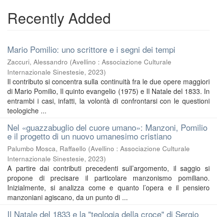
Recently Added
Mario Pomilio: uno scrittore e i segni dei tempi
Zaccuri, Alessandro
(
Avellino : Associazione Culturale
Internazionale Sinestesie
,
2023
)
Il contributo si concentra sulla continuità fra le due opere maggiori
di Mario Pomilio, Il quinto evangelio (1975) e Il Natale del 1833. In
entrambi i casi, infatti, la volontà di confrontarsi con le questioni
teologiche ...
Nel «guazzabuglio del cuore umano»: Manzoni, Pomilio
e il progetto di un nuovo umanesimo cristiano
Palumbo Mosca, Raffaello
(
Avellino : Associazione Culturale
Internazionale Sinestesie
,
2023
)
A partire dai contributi precedenti sull’argomento, il saggio si
propone di precisare il particolare manzonismo pomiliano.
Inizialmente, si analizza come e quanto l’opera e il pensiero
manzoniani agiscano, da un punto di ...
Il Natale del 1833 e la "teologia della croce" di Sergio