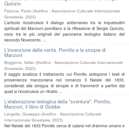
Quinzio
Falzone, Paolo
(
Avellino : Associazione Culturale Internazionale
Sinestesie
,
2023
)
L’articolo ricostruisce il dialogo sotterraneo tra le inquietudini
spirituali del Manzoni pomiliano e la riflessione di Sergio Quinzio,
voce tra le più originali del panorama teologico italiano del
secondo Novecento. ...
L'invenzione della verità. Pomilio e le sinopie di
Manzoni
Boggione, Valter
(
Avellino : Associazione Culturale Internazionale
Sinestesie
,
2023
)
Il saggio analizza il trattamento cui Pomilio sottopone i testi di
provenienza manzoniana nel romanzo Il Natale del 1833,
considerati alla stregua di sinopie e di frammenti a partire dai
quali si ricostruisce un ritratto ...
L'elaborazione teologica della "sventura": Pomilio,
Manzoni, il libro di Giobbe
Langella, Giuseppe
(
Avellino : Associazione Culturale
Internazionale Sinestesie
,
2023
)
Nel Natale del 1833 Pomilio cerca di calarsi nel dramma umano e