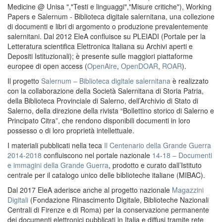
Medicine @ Unisa ","Testi e linguaggi","Misure critiche"), Working
Papers e Salernum - Biblioteca digitale salernitana, una collezione
di documenti e libri di argomento o produzione prevalentemente
salernitani. Dal 2012 EleA confluisce su PLEIADI (Portale per la
Letteratura scientifica Elettronica Italiana su Archivi aperti e
Depositi Istituzionali); è presente sulle maggiori piattaforme
europee di open access (
OpenAire
,
OpenDOAR
,
ROAR
).
Il progetto
Salernum – Biblioteca digitale salernitana
è realizzato
con la collaborazione della Società Salernitana di Storia Patria,
della Biblioteca Provinciale di Salerno, dell’Archivio di Stato di
Salerno, della direzione della rivista “Bollettino storico di Salerno e
Principato Citra”, che rendono disponibili documenti in loro
possesso o di loro proprietà intellettuale.
I materiali pubblicati nella teca
Il Centenario della Grande Guerra
2014-2018
confluiscono nel portale nazionale
14-18 – Documenti
e immagini della Grande Guerra
, prodotto e curato dall’Istituto
centrale per il catalogo unico delle biblioteche italiane (MIBAC).
Dal 2017 EleA aderisce anche al progetto nazionale
Magazzini
Digitali
(Fondazione Rinascimento Digitale, Biblioteche Nazionali
Centrali di Firenze e di Roma) per la conservazione permanente
dei documenti elettronici pubblicati in Italia e diffusi tramite rete