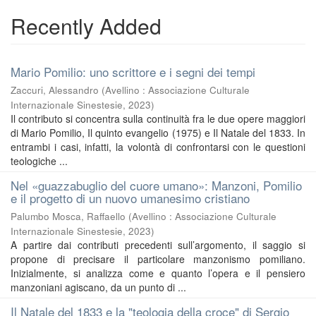
Recently Added
Mario Pomilio: uno scrittore e i segni dei tempi
Zaccuri, Alessandro
(
Avellino : Associazione Culturale
Internazionale Sinestesie
,
2023
)
Il contributo si concentra sulla continuità fra le due opere maggiori
di Mario Pomilio, Il quinto evangelio (1975) e Il Natale del 1833. In
entrambi i casi, infatti, la volontà di confrontarsi con le questioni
teologiche ...
Nel «guazzabuglio del cuore umano»: Manzoni, Pomilio
e il progetto di un nuovo umanesimo cristiano
Palumbo Mosca, Raffaello
(
Avellino : Associazione Culturale
Internazionale Sinestesie
,
2023
)
A partire dai contributi precedenti sull’argomento, il saggio si
propone di precisare il particolare manzonismo pomiliano.
Inizialmente, si analizza come e quanto l’opera e il pensiero
manzoniani agiscano, da un punto di ...
Il Natale del 1833 e la "teologia della croce" di Sergio