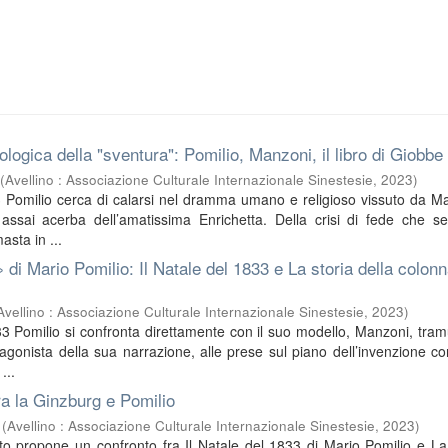
ologica della "sventura": Pomilio, Manzoni, il libro di Giobbe
(
Avellino : Associazione Culturale Internazionale Sinestesie
,
2023
)
 Pomilio cerca di calarsi nel dramma umano e religioso vissuto da M
 assai acerba dell’amatissima Enrichetta. Della crisi di fede che s
asta in ...
 di Mario Pomilio: Il Natale del 1833 e La storia della colon
Avellino : Associazione Culturale Internazionale Sinestesie
,
2023
)
33 Pomilio si confronta direttamente con il suo modello, Manzoni, tra
agonista della sua narrazione, alle prese sul piano dell’invenzione c
...
a la Ginzburg e Pomilio
(
Avellino : Associazione Culturale Internazionale Sinestesie
,
2023
)
uto propone un confronto fra Il Natale del 1833 di Mario Pomilio e La