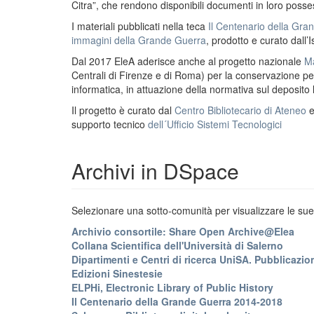
Citra”, che rendono disponibili documenti in loro possess
I materiali pubblicati nella teca
Il Centenario della Gr
immagini della Grande Guerra
, prodotto e curato dall’I
Dal 2017 EleA aderisce anche al progetto nazionale
Ma
Centrali di Firenze e di Roma) per la conservazione perm
informatica, in attuazione della normativa sul deposito
Il progetto è curato dal
Centro Bibliotecario di Ateneo
supporto tecnico
dell´Ufficio Sistemi Tecnologici
Archivi in DSpace
Selezionare una sotto-comunità per visualizzare le sue 
Archivio consortile: Share Open Archive@Elea
Collana Scientifica dell'Università di Salerno
Dipartimenti e Centri di ricerca UniSA. Pubblicazion
Edizioni Sinestesie
ELPHi, Electronic Library of Public History
Il Centenario della Grande Guerra 2014-2018