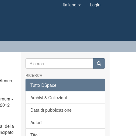
italiano
Login
RICERCA
’Ateneo,
Tutto DSpace
a
Archivi & Collezioni
ernum -
l 2012
Data di pubblicazione
Autori
a, della
incipato
Titoli