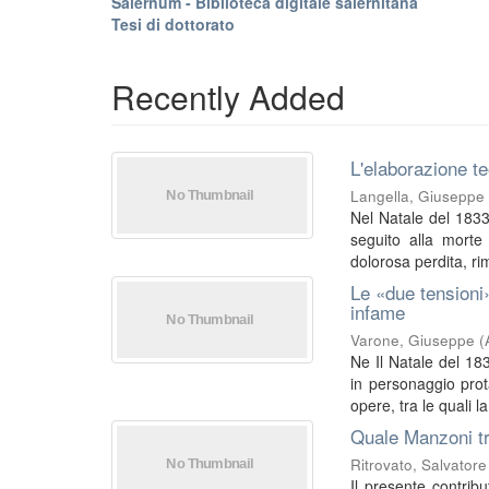
Salernum - Biblioteca digitale salernitana
Tesi di dottorato
Recently Added
L'elaborazione te
Langella, Giuseppe
Nel Natale del 1833
seguito alla morte
dolorosa perdita, rim
Le «due tensioni»
infame
Varone, Giuseppe
(
Ne Il Natale del 18
in personaggio prot
opere, tra le quali la 
Quale Manzoni tr
Ritrovato, Salvatore
Il presente contrib