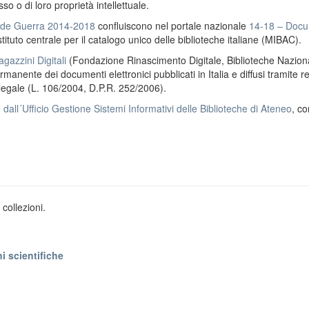
o o di loro proprietà intellettuale.
ande Guerra 2014-2018
confluiscono nel portale nazionale
14-18 – Docu
stituto centrale per il catalogo unico delle biblioteche italiane (MIBAC).
gazzini Digitali
(Fondazione Rinascimento Digitale, Biblioteche Naziona
anente dei documenti elettronici pubblicati in Italia e diffusi tramite r
 legale (L. 106/2004, D.P.R. 252/2006).
e
dall´Ufficio Gestione Sistemi Informativi delle Biblioteche di Ateneo
, co
collezioni.
i scientifiche