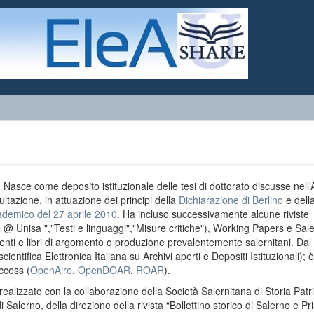
o. Nasce come deposito istituzionale delle tesi di dottorato discusse nell
ultazione, in attuazione dei principi della
Dichiarazione di Berlino
e dell
ademico del 27 aprile 2010
. Ha incluso successivamente alcune riviste
e @ Unisa ","Testi e linguaggi","Misure critiche"), Working Papers e Sal
menti e libri di argomento o produzione prevalentemente salernitani. Da
entifica Elettronica Italiana su Archivi aperti e Depositi Istituzionali); è
ccess (
OpenAire
,
OpenDOAR
,
ROAR
).
realizzato con la collaborazione della Società Salernitana di Storia Patri
di Salerno, della direzione della rivista “Bollettino storico di Salerno e Pr