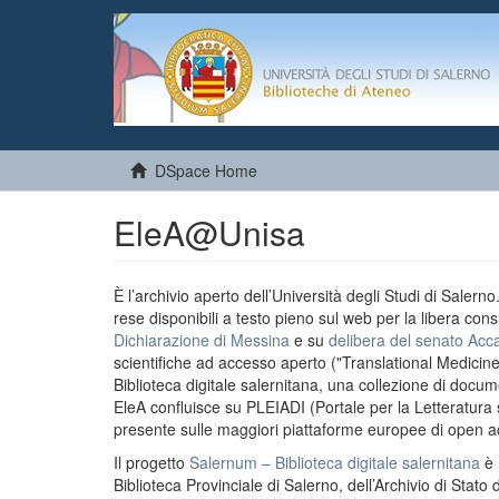
DSpace Home
EleA@Unisa
È l’archivio aperto dell’Università degli Studi di Salern
rese disponibili a testo pieno sul web per la libera cons
Dichiarazione di Messina
e su
delibera del senato Acc
scientifiche ad accesso aperto ("Translational Medicin
Biblioteca digitale salernitana, una collezione di docu
EleA confluisce su PLEIADI (Portale per la Letteratura sci
presente sulle maggiori piattaforme europee di open a
Il progetto
Salernum – Biblioteca digitale salernitana
è 
Biblioteca Provinciale di Salerno, dell’Archivio di Stato 