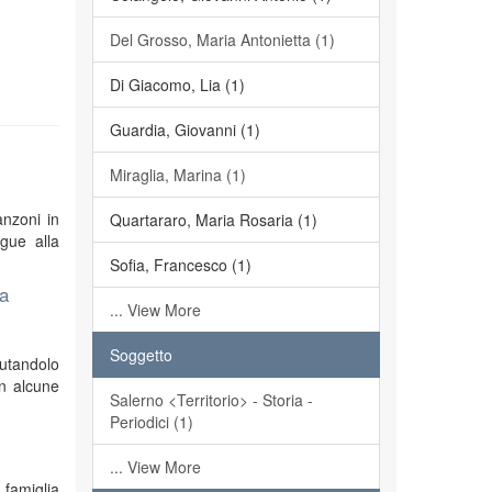
Del Grosso, Maria Antonietta (1)
Di Giacomo, Lia (1)
Guardia, Giovanni (1)
Miraglia, Marina (1)
anzoni in
Quartararo, Maria Rosaria (1)
egue alla
Sofia, Francesco (1)
na
... View More
Soggetto
mutandolo
on alcune
Salerno <Territorio> - Storia -
Periodici (1)
... View More
 famiglia