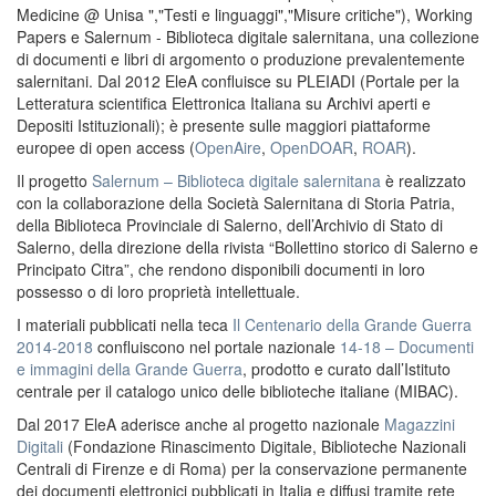
Medicine @ Unisa ","Testi e linguaggi","Misure critiche"), Working
Papers e Salernum - Biblioteca digitale salernitana, una collezione
di documenti e libri di argomento o produzione prevalentemente
salernitani. Dal 2012 EleA confluisce su PLEIADI (Portale per la
Letteratura scientifica Elettronica Italiana su Archivi aperti e
Depositi Istituzionali); è presente sulle maggiori piattaforme
europee di open access (
OpenAire
,
OpenDOAR
,
ROAR
).
Il progetto
Salernum – Biblioteca digitale salernitana
è realizzato
con la collaborazione della Società Salernitana di Storia Patria,
della Biblioteca Provinciale di Salerno, dell’Archivio di Stato di
Salerno, della direzione della rivista “Bollettino storico di Salerno e
Principato Citra”, che rendono disponibili documenti in loro
possesso o di loro proprietà intellettuale.
I materiali pubblicati nella teca
Il Centenario della Grande Guerra
2014-2018
confluiscono nel portale nazionale
14-18 – Documenti
e immagini della Grande Guerra
, prodotto e curato dall’Istituto
centrale per il catalogo unico delle biblioteche italiane (MIBAC).
Dal 2017 EleA aderisce anche al progetto nazionale
Magazzini
Digitali
(Fondazione Rinascimento Digitale, Biblioteche Nazionali
Centrali di Firenze e di Roma) per la conservazione permanente
dei documenti elettronici pubblicati in Italia e diffusi tramite rete