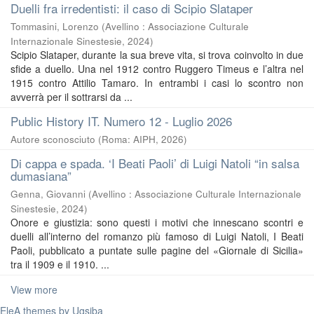
Duelli fra irredentisti: il caso di Scipio Slataper
Tommasini, Lorenzo
(
Avellino : Associazione Culturale
Internazionale Sinestesie
,
2024
)
Scipio Slataper, durante la sua breve vita, si trova coinvolto in due
sfide a duello. Una nel 1912 contro Ruggero Timeus e l’altra nel
1915 contro Attilio Tamaro. In entrambi i casi lo scontro non
avverrà per il sottrarsi da ...
Public History IT. Numero 12 - Luglio 2026
Autore sconosciuto
(
Roma: AIPH
,
2026
)
Di cappa e spada. ‘I Beati Paoli’ di Luigi Natoli “in salsa
dumasiana”
Genna, Giovanni
(
Avellino : Associazione Culturale Internazionale
Sinestesie
,
2024
)
Onore e giustizia: sono questi i motivi che innescano scontri e
duelli all’interno del romanzo più famoso di Luigi Natoli, I Beati
Paoli, pubblicato a puntate sulle pagine del «Giornale di Sicilia»
tra il 1909 e il 1910. ...
View more
EleA themes by Ugsiba