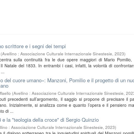
o scrittore e i segni dei tempi
(
Avellino : Associazione Culturale Internazionale Sinestesie
,
2023
)
ncentra sulla continuità fra le due opere maggiori di Mario Pomilio, 
l Natale del 1833. In entrambi i casi, infatti, la volontà di confrontar
...
o del cuore umano»: Manzoni, Pomilio e il progetto di un nu
iano
faello
(
Avellino : Associazione Culturale Internazionale Sinestesie
,
202
buti precedenti sull’argomento, il saggio si propone di precisare il pa
no. Inizialmente, si analizza come e quanto l’opera e il pensiero m
o di ...
3 e la "teologia della croce" di Sergio Quinzio
llino : Associazione Culturale Internazionale Sinestesie
,
2023
)
sce il dialogo sotterraneo tra le inquietudini spirituali del Manzoni pomil