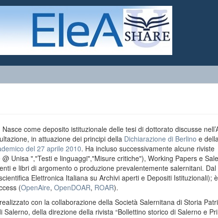
o. Nasce come deposito istituzionale delle tesi di dottorato discusse nell
ultazione, in attuazione dei principi della
Dichiarazione di Berlino
e dell
ademico del 27 aprile 2010
. Ha incluso successivamente alcune riviste
e @ Unisa ","Testi e linguaggi","Misure critiche"), Working Papers e Sal
menti e libri di argomento o produzione prevalentemente salernitani. Da
entifica Elettronica Italiana su Archivi aperti e Depositi Istituzionali); è
ccess (
OpenAire
,
OpenDOAR
,
ROAR
).
realizzato con la collaborazione della Società Salernitana di Storia Patri
di Salerno, della direzione della rivista “Bollettino storico di Salerno e Pr