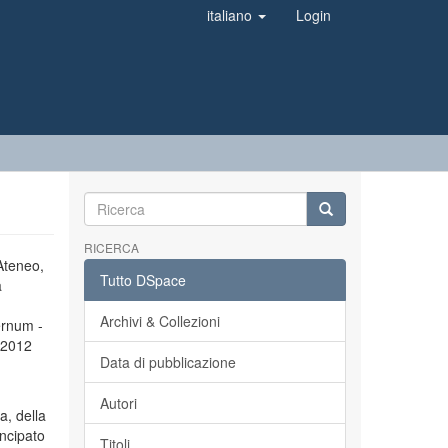
italiano
Login
RICERCA
’Ateneo,
Tutto DSpace
a
Archivi & Collezioni
ernum -
l 2012
Data di pubblicazione
Autori
a, della
incipato
Titoli