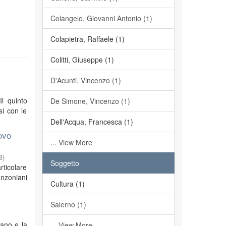
Colangelo, Giovanni Antonio (1)
Colapietra, Raffaele (1)
Colitti, Giuseppe (1)
D'Acunti, Vincenzo (1)
Il quinto
De Simone, Vincenzo (1)
si con le
Dell'Acqua, Francesca (1)
ovo
... View More
3
)
Soggetto
rticolare
anzoniani
Cultura (1)
Salerno (1)
iano e la
... View More