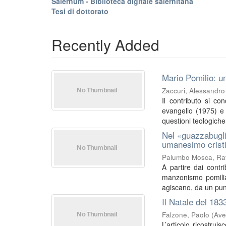
Salernum - Biblioteca digitale salernitana
Tesi di dottorato
Recently Added
Mario Pomilio: un
Zaccuri, Alessandro
Il contributo si co
evangelio (1975) e I
questioni teologiche 
Nel «guazzabugli
umanesimo crist
Palumbo Mosca, Raf
A partire dai contri
manzonismo pomilia
agiscano, da un punt
Il Natale del 183
Falzone, Paolo
(
Ave
L’articolo ricostrui