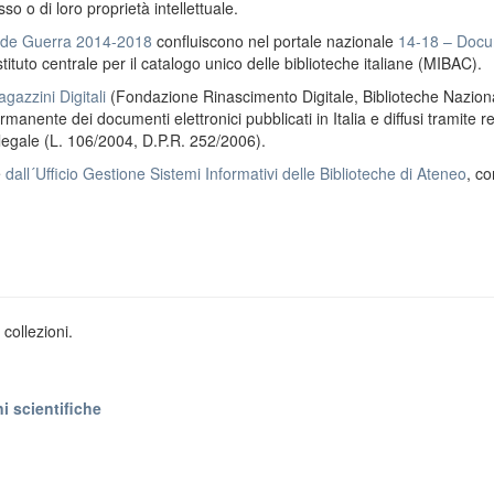
o o di loro proprietà intellettuale.
ande Guerra 2014-2018
confluiscono nel portale nazionale
14-18 – Docu
stituto centrale per il catalogo unico delle biblioteche italiane (MIBAC).
gazzini Digitali
(Fondazione Rinascimento Digitale, Biblioteche Naziona
anente dei documenti elettronici pubblicati in Italia e diffusi tramite r
 legale (L. 106/2004, D.P.R. 252/2006).
e
dall´Ufficio Gestione Sistemi Informativi delle Biblioteche di Ateneo
, co
collezioni.
i scientifiche