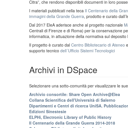
Citra”, che rendono disponibili documenti in loro possess
I materiali pubblicati nella teca
Il Centenario della Gr
immagini della Grande Guerra
, prodotto e curato dall’I
Dal 2017 EleA aderisce anche al progetto nazionale
Ma
Centrali di Firenze e di Roma) per la conservazione perm
informatica, in attuazione della normativa sul deposito
Il progetto è curato dal
Centro Bibliotecario di Ateneo
supporto tecnico
dell´Ufficio Sistemi Tecnologici
Archivi in DSpace
Selezionare una sotto-comunità per visualizzare le sue 
Archivio consortile: Share Open Archive@Elea
Collana Scientifica dell'Università di Salerno
Dipartimenti e Centri di ricerca UniSA. Pubblicazion
Edizioni Sinestesie
ELPHi, Electronic Library of Public History
Il Centenario della Grande Guerra 2014-2018