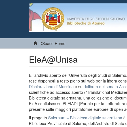
DSpace Home
EleA@Unisa
È l’archivio aperto dell’Università degli Studi di Salern
rese disponibili a testo pieno sul web per la libera cons
Dichiarazione di Messina
e su
delibera del senato Acc
scientifiche ad accesso aperto ("Translational Medicin
Biblioteca digitale salernitana, una collezione di docu
EleA confluisce su PLEIADI (Portale per la Letteratura sci
presente sulle maggiori piattaforme europee di open a
Il progetto
Salernum – Biblioteca digitale salernitana
è 
Biblioteca Provinciale di Salerno, dell’Archivio di Stato 