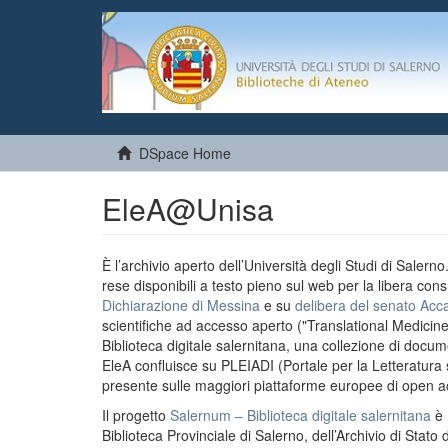
DSpace Home
EleA@Unisa
È l’archivio aperto dell’Università degli Studi di Salern
rese disponibili a testo pieno sul web per la libera cons
Dichiarazione di Messina
e su
delibera del senato Acc
scientifiche ad accesso aperto ("Translational Medicin
Biblioteca digitale salernitana, una collezione di docu
EleA confluisce su PLEIADI (Portale per la Letteratura sci
presente sulle maggiori piattaforme europee di open a
Il progetto
Salernum – Biblioteca digitale salernitana
è 
Biblioteca Provinciale di Salerno, dell’Archivio di Stato 