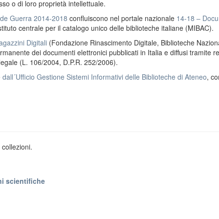
o o di loro proprietà intellettuale.
ande Guerra 2014-2018
confluiscono nel portale nazionale
14-18 – Docu
stituto centrale per il catalogo unico delle biblioteche italiane (MIBAC).
gazzini Digitali
(Fondazione Rinascimento Digitale, Biblioteche Naziona
anente dei documenti elettronici pubblicati in Italia e diffusi tramite r
 legale (L. 106/2004, D.P.R. 252/2006).
e
dall´Ufficio Gestione Sistemi Informativi delle Biblioteche di Ateneo
, co
collezioni.
i scientifiche