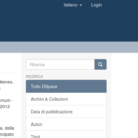
italiano
Login
RICERCA
’Ateneo,
Tutto DSpace
a
Archivi & Collezioni
ernum -
l 2012
Data di pubblicazione
Autori
a, della
incipato
Titoli