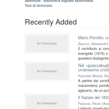
Salernum - Biblioteca digitale salernitana
Tesi di dottorato
Recently Added
Mario Pomilio: un
Zaccuri, Alessandro
Il contributo si co
evangelio (1975) e I
questioni teologiche 
Nel «guazzabugli
umanesimo crist
Palumbo Mosca, Raf
A partire dai contri
manzonismo pomilia
agiscano, da un punt
Il Natale del 183
Falzone, Paolo
(
Ave
L’articolo ricostrui