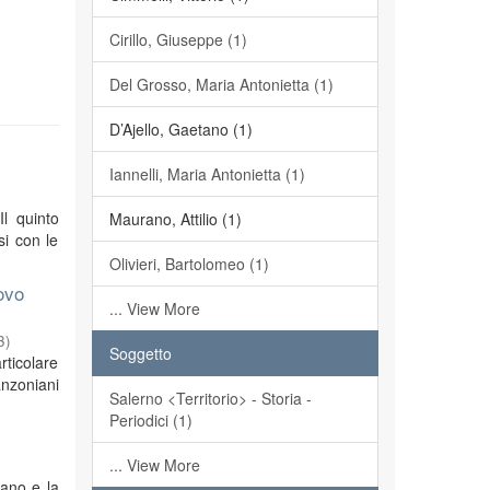
Cirillo, Giuseppe (1)
Del Grosso, Maria Antonietta (1)
D’Ajello, Gaetano (1)
Iannelli, Maria Antonietta (1)
Il quinto
Maurano, Attilio (1)
si con le
Olivieri, Bartolomeo (1)
ovo
... View More
3
)
Soggetto
rticolare
anzoniani
Salerno <Territorio> - Storia -
Periodici (1)
... View More
iano e la