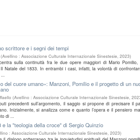
o scrittore e i segni dei tempi
(
Avellino : Associazione Culturale Internazionale Sinestesie
,
2023
)
ncentra sulla continuità fra le due opere maggiori di Mario Pomilio, 
l Natale del 1833. In entrambi i casi, infatti, la volontà di confrontar
...
o del cuore umano»: Manzoni, Pomilio e il progetto di un nu
iano
faello
(
Avellino : Associazione Culturale Internazionale Sinestesie
,
202
buti precedenti sull’argomento, il saggio si propone di precisare il pa
no. Inizialmente, si analizza come e quanto l’opera e il pensiero m
o di ...
3 e la "teologia della croce" di Sergio Quinzio
llino : Associazione Culturale Internazionale Sinestesie
,
2023
)
sce il dialogo sotterraneo tra le inquietudini spirituali del Manzoni pomil