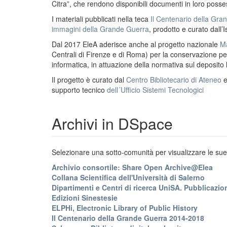
Citra”, che rendono disponibili documenti in loro possess
I materiali pubblicati nella teca
Il Centenario della Gr
immagini della Grande Guerra
, prodotto e curato dall’I
Dal 2017 EleA aderisce anche al progetto nazionale
Ma
Centrali di Firenze e di Roma) per la conservazione perm
informatica, in attuazione della normativa sul deposito
Il progetto è curato dal
Centro Bibliotecario di Ateneo
supporto tecnico
dell´Ufficio Sistemi Tecnologici
Archivi in DSpace
Selezionare una sotto-comunità per visualizzare le sue 
Archivio consortile: Share Open Archive@Elea
Collana Scientifica dell'Università di Salerno
Dipartimenti e Centri di ricerca UniSA. Pubblicazion
Edizioni Sinestesie
ELPHi, Electronic Library of Public History
Il Centenario della Grande Guerra 2014-2018