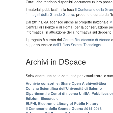
Citra”, che rendono disponibili documenti in loro possess
I materiali pubblicati nella teca
Il Centenario della Gr
immagini della Grande Guerra
, prodotto e curato dall’I
Dal 2017 EleA aderisce anche al progetto nazionale
Ma
Centrali di Firenze e di Roma) per la conservazione perm
informatica, in attuazione della normativa sul deposito
Il progetto è curato dal
Centro Bibliotecario di Ateneo
supporto tecnico
dell´Ufficio Sistemi Tecnologici
Archivi in DSpace
Selezionare una sotto-comunità per visualizzare le sue 
Archivio consortile: Share Open Archive@Elea
Collana Scientifica dell'Università di Salerno
Dipartimenti e Centri di ricerca UniSA. Pubblicazion
Edizioni Sinestesie
ELPHi, Electronic Library of Public History
Il Centenario della Grande Guerra 2014-2018