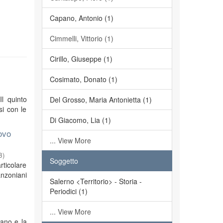
Capano, Antonio (1)
Cimmelli, Vittorio (1)
Cirillo, Giuseppe (1)
Cosimato, Donato (1)
Il quinto
Del Grosso, Maria Antonietta (1)
si con le
Di Giacomo, Lia (1)
ovo
... View More
3
)
Soggetto
rticolare
anzoniani
Salerno <Territorio> - Storia -
Periodici (1)
... View More
iano e la