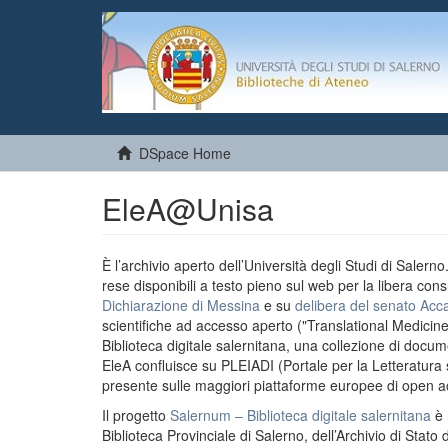
DSpace Home
EleA@Unisa
È l’archivio aperto dell’Università degli Studi di Salern
rese disponibili a testo pieno sul web per la libera cons
Dichiarazione di Messina
e su
delibera del senato Acc
scientifiche ad accesso aperto ("Translational Medicin
Biblioteca digitale salernitana, una collezione di docu
EleA confluisce su PLEIADI (Portale per la Letteratura sci
presente sulle maggiori piattaforme europee di open a
Il progetto
Salernum – Biblioteca digitale salernitana
è 
Biblioteca Provinciale di Salerno, dell’Archivio di Stato 