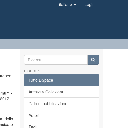
italiano
Login
RICERCA
’Ateneo,
Tutto DSpace
a
Archivi & Collezioni
ernum -
l 2012
Data di pubblicazione
Autori
a, della
incipato
Titoli