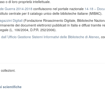
o o di loro proprietà intellettuale.
ande Guerra 2014-2018
confluiscono nel portale nazionale
14-18 – Docu
stituto centrale per il catalogo unico delle biblioteche italiane (MIBAC).
gazzini Digitali
(Fondazione Rinascimento Digitale, Biblioteche Naziona
anente dei documenti elettronici pubblicati in Italia e diffusi tramite r
 legale (L. 106/2004, D.P.R. 252/2006).
e
dall´Ufficio Gestione Sistemi Informativi delle Biblioteche di Ateneo
, co
collezioni.
i scientifiche