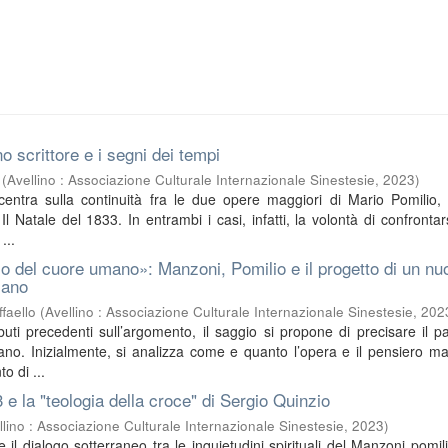
o scrittore e i segni dei tempi
(
Avellino : Associazione Culturale Internazionale Sinestesie
,
2023
)
ncentra sulla continuità fra le due opere maggiori di Mario Pomilio, 
l Natale del 1833. In entrambi i casi, infatti, la volontà di confrontar
...
o del cuore umano»: Manzoni, Pomilio e il progetto di un nu
iano
faello
(
Avellino : Associazione Culturale Internazionale Sinestesie
,
202
buti precedenti sull’argomento, il saggio si propone di precisare il pa
no. Inizialmente, si analizza come e quanto l’opera e il pensiero m
o di ...
3 e la "teologia della croce" di Sergio Quinzio
llino : Associazione Culturale Internazionale Sinestesie
,
2023
)
sce il dialogo sotterraneo tra le inquietudini spirituali del Manzoni pomil