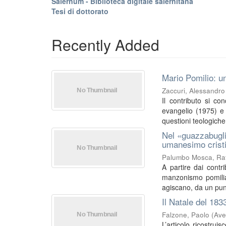
Salernum - Biblioteca digitale salernitana
Tesi di dottorato
Recently Added
Mario Pomilio: un
Zaccuri, Alessandro
Il contributo si co
evangelio (1975) e I
questioni teologiche 
Nel «guazzabugli
umanesimo crist
Palumbo Mosca, Raf
A partire dai contri
manzonismo pomilia
agiscano, da un punt
Il Natale del 183
Falzone, Paolo
(
Ave
L’articolo ricostrui