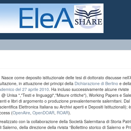
o. Nasce come deposito istituzionale delle tesi di dottorato discusse nell
ultazione, in attuazione dei principi della
Dichiarazione di Berlino
e dell
ademico del 27 aprile 2010
. Ha incluso successivamente alcune riviste
e @ Unisa ","Testi e linguaggi","Misure critiche"), Working Papers e Sal
menti e libri di argomento o produzione prevalentemente salernitani. Da
entifica Elettronica Italiana su Archivi aperti e Depositi Istituzionali); è
ccess (
OpenAire
,
OpenDOAR
,
ROAR
).
realizzato con la collaborazione della Società Salernitana di Storia Patri
di Salerno, della direzione della rivista “Bollettino storico di Salerno e Pr