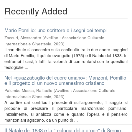
Recently Added
Mario Pomilio: uno scrittore e i segni dei tempi
Zaccuri, Alessandro
(
Avellino : Associazione Culturale
Internazionale Sinestesie
,
2023
)
Il contributo si concentra sulla continuità fra le due opere maggiori
di Mario Pomilio, Il quinto evangelio (1975) e Il Natale del 1833. In
entrambi i casi, infatti, la volontà di confrontarsi con le questioni
teologiche ...
Nel «guazzabuglio del cuore umano»: Manzoni, Pomilio
e il progetto di un nuovo umanesimo cristiano
Palumbo Mosca, Raffaello
(
Avellino : Associazione Culturale
Internazionale Sinestesie
,
2023
)
A partire dai contributi precedenti sull’argomento, il saggio si
propone di precisare il particolare manzonismo pomiliano.
Inizialmente, si analizza come e quanto l’opera e il pensiero
manzoniani agiscano, da un punto di ...
Il Natale del 1833 e la "teologia della croce" di Sergio