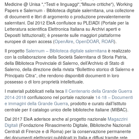
Medicine @ Unisa ","Testi e linguaggi","Misure critiche"), Working
Papers e Salernum - Biblioteca digitale salernitana, una collezione
di documenti e libri di argomento o produzione prevalentemente
salernitani. Dal 2012 EleA confluisce su PLEIADI (Portale per la
Letteratura scientifica Elettronica Italiana su Archivi aperti e
Depositi Istituzionali); è presente sulle maggiori piattaforme
europee di open access (
OpenAire
,
OpenDOAR
,
ROAR
).
Il progetto
Salernum – Biblioteca digitale salernitana
è realizzato
con la collaborazione della Società Salernitana di Storia Patria,
della Biblioteca Provinciale di Salerno, dell’Archivio di Stato di
Salerno, della direzione della rivista “Bollettino storico di Salerno e
Principato Citra”, che rendono disponibili documenti in loro
possesso o di loro proprietà intellettuale.
I materiali pubblicati nella teca
Il Centenario della Grande Guerra
2014-2018
confluiscono nel portale nazionale
14-18 – Documenti
e immagini della Grande Guerra
, prodotto e curato dall’Istituto
centrale per il catalogo unico delle biblioteche italiane (MIBAC).
Dal 2017 EleA aderisce anche al progetto nazionale
Magazzini
Digitali
(Fondazione Rinascimento Digitale, Biblioteche Nazionali
Centrali di Firenze e di Roma) per la conservazione permanente
dei documenti elettronici pubblicati in Italia e diffusi tramite rete