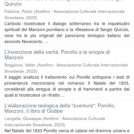
Quinzio
Falzone, Paolo
(
Avellino : Associazione Culturale Internazionale
Sinestesie
,
2023
)
L’articolo ricostruisce il dialogo sotterraneo tra le inquietudini
spirituali del Manzoni pomiliano e la riflessione di Sergio Quinzio,
voce tra le più originali del panorama teologico italiano del
secondo Novecento. ...
L'invenzione della verità. Pomilio e le sinopie di
Manzoni
Boggione, Valter
(
Avellino : Associazione Culturale Internazionale
Sinestesie
,
2023
)
Il saggio analizza il trattamento cui Pomilio sottopone i testi di
provenienza manzoniana nel romanzo Il Natale del 1833,
considerati alla stregua di sinopie e di frammenti a partire dai
quali si ricostruisce un ritratto ...
L'elaborazione teologica della "sventura": Pomilio,
Manzoni, il libro di Giobbe
Langella, Giuseppe
(
Avellino : Associazione Culturale
Internazionale Sinestesie
,
2023
)
Nel Natale del 1833 Pomilio cerca di calarsi nel dramma umano e