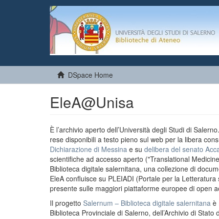
DSpace Home
EleA@Unisa
È l’archivio aperto dell’Università degli Studi di Salern
rese disponibili a testo pieno sul web per la libera cons
Dichiarazione di Messina
e su
delibera del senato Acc
scientifiche ad accesso aperto ("Translational Medicin
Biblioteca digitale salernitana, una collezione di docu
EleA confluisce su PLEIADI (Portale per la Letteratura sci
presente sulle maggiori piattaforme europee di open a
Il progetto
Salernum – Biblioteca digitale salernitana
è 
Biblioteca Provinciale di Salerno, dell’Archivio di Stato 