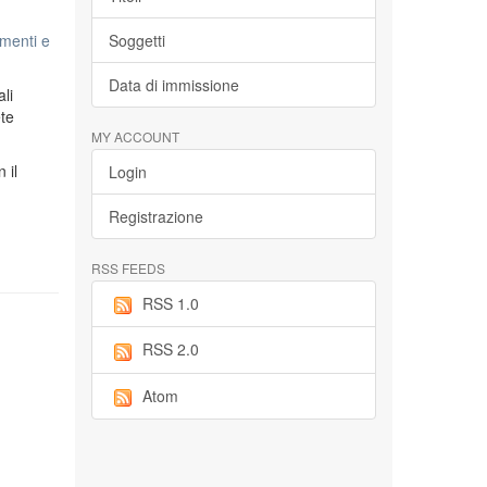
menti e
Soggetti
Data di immissione
li
ete
MY ACCOUNT
n il
Login
Registrazione
RSS FEEDS
RSS 1.0
RSS 2.0
Atom