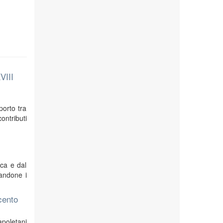
VIII
porto tra
ontributi
ica e dal
iandone i
ecento
apoletani