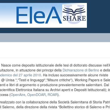
o. Nasce come deposito istituzionale delle tesi di dottorato discusse nell
ultazione, in attuazione dei principi della
Dichiarazione di Berlino
e dell
ademico del 27 aprile 2010
. Ha incluso successivamente alcune riviste
e @ Unisa ","Testi e linguaggi","Misure critiche"), Working Papers e Sal
menti e libri di argomento o produzione prevalentemente salernitani. Da
entifica Elettronica Italiana su Archivi aperti e Depositi Istituzionali); è
ccess (
OpenAire
,
OpenDOAR
,
ROAR
).
realizzato con la collaborazione della Società Salernitana di Storia Patri
di Salerno, della direzione della rivista “Bollettino storico di Salerno e Pr