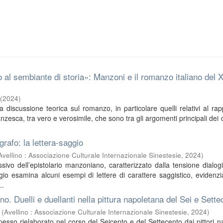
 al sembiante di storia»: Manzoni e il romanzo italiano del X
(
2024
)
a discussione teorica sul romanzo, in particolare quelli relativi al rap
nzesca, tra vero e verosimile, che sono tra gli argomenti principali dei c
rafo: la lettera-saggio
Avellino : Associazione Culturale Internazionale Sinestesie
,
2024
)
ivo dell’epistolario manzoniano, caratterizzato dalla tensione dialog
aggio esamina alcuni esempi di lettere di carattere saggistico, evidenz
..
no. Duelli e duellanti nella pittura napoletana del Sei e Sett
(
Avellino : Associazione Culturale Internazionale Sinestesie
,
2024
)
pesso rielaborato nel corso del Seicento e del Settecento dai pittori n