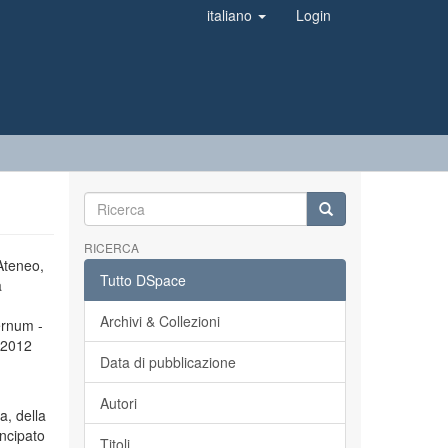
italiano
Login
RICERCA
’Ateneo,
Tutto DSpace
a
Archivi & Collezioni
ernum -
l 2012
Data di pubblicazione
Autori
a, della
incipato
Titoli