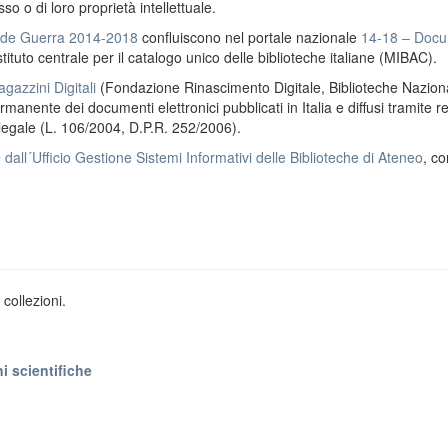
o o di loro proprietà intellettuale.
ande Guerra 2014-2018
confluiscono nel portale nazionale
14-18 – Docu
stituto centrale per il catalogo unico delle biblioteche italiane (MIBAC).
gazzini Digitali
(Fondazione Rinascimento Digitale, Biblioteche Naziona
anente dei documenti elettronici pubblicati in Italia e diffusi tramite r
 legale (L. 106/2004, D.P.R. 252/2006).
e
dall´Ufficio Gestione Sistemi Informativi delle Biblioteche di Ateneo
, co
collezioni.
i scientifiche