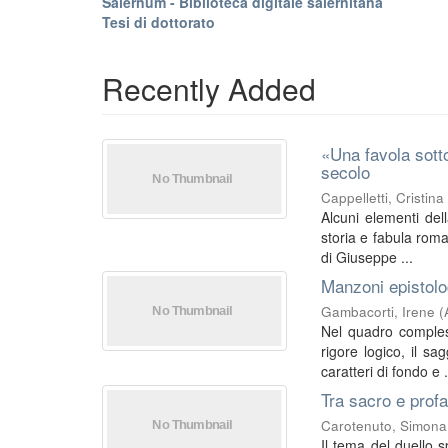
Salernum - Biblioteca digitale salernitana
Tesi di dottorato
Recently Added
«Una favola sotto
secolo
Cappelletti, Cristina
Alcuni elementi dell
storia e fabula roma
di Giuseppe ...
Manzoni epistolog
Gambacorti, Irene
(
Nel quadro compless
rigore logico, il s
caratteri di fondo e .
Tra sacro e profa
Carotenuto, Simona
Il tema del duello s