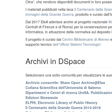
Citra”, che rendono disponibili documenti in loro possess
I materiali pubblicati nella teca
Il Centenario della Gr
immagini della Grande Guerra
, prodotto e curato dall’I
Dal 2017 EleA aderisce anche al progetto nazionale
Ma
Centrali di Firenze e di Roma) per la conservazione perm
informatica, in attuazione della normativa sul deposito
Il progetto è curato dal
Centro Bibliotecario di Ateneo
supporto tecnico
dell´Ufficio Sistemi Tecnologici
Archivi in DSpace
Selezionare una sotto-comunità per visualizzare le sue 
Archivio consortile: Share Open Archive@Elea
Collana Scientifica dell'Università di Salerno
Dipartimenti e Centri di ricerca UniSA. Pubblicazion
Edizioni Sinestesie
ELPHi, Electronic Library of Public History
Il Centenario della Grande Guerra 2014-2018