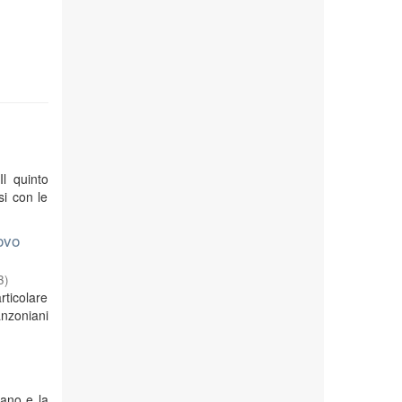
Il quinto
si con le
ovo
3
)
rticolare
anzoniani
iano e la