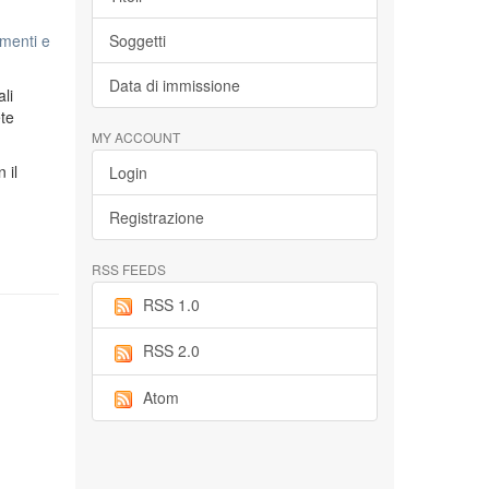
menti e
Soggetti
Data di immissione
li
ete
MY ACCOUNT
n il
Login
Registrazione
RSS FEEDS
RSS 1.0
RSS 2.0
Atom