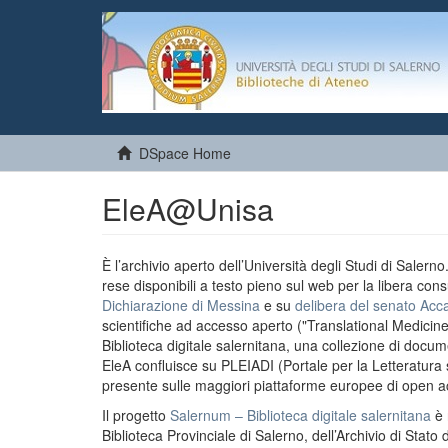
DSpace Home
EleA@Unisa
È l’archivio aperto dell’Università degli Studi di Salern
rese disponibili a testo pieno sul web per la libera cons
Dichiarazione di Messina
e su
delibera del senato Acc
scientifiche ad accesso aperto ("Translational Medicin
Biblioteca digitale salernitana, una collezione di docu
EleA confluisce su PLEIADI (Portale per la Letteratura sci
presente sulle maggiori piattaforme europee di open a
Il progetto
Salernum – Biblioteca digitale salernitana
è 
Biblioteca Provinciale di Salerno, dell’Archivio di Stato 