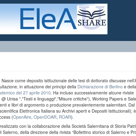
o. Nasce come deposito istituzionale delle tesi di dottorato discusse nell
ultazione, in attuazione dei principi della
Dichiarazione di Berlino
e dell
ademico del 27 aprile 2010
. Ha incluso successivamente alcune riviste
e @ Unisa ","Testi e linguaggi","Misure critiche"), Working Papers e Sal
menti e libri di argomento o produzione prevalentemente salernitani. Da
entifica Elettronica Italiana su Archivi aperti e Depositi Istituzionali); è
ccess (
OpenAire
,
OpenDOAR
,
ROAR
).
realizzato con la collaborazione della Società Salernitana di Storia Patri
di Salerno, della direzione della rivista “Bollettino storico di Salerno e Pr