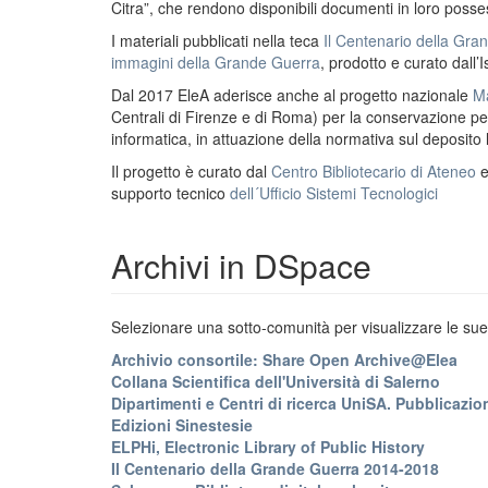
Citra”, che rendono disponibili documenti in loro possess
I materiali pubblicati nella teca
Il Centenario della Gr
immagini della Grande Guerra
, prodotto e curato dall’I
Dal 2017 EleA aderisce anche al progetto nazionale
Ma
Centrali di Firenze e di Roma) per la conservazione perm
informatica, in attuazione della normativa sul deposito
Il progetto è curato dal
Centro Bibliotecario di Ateneo
supporto tecnico
dell´Ufficio Sistemi Tecnologici
Archivi in DSpace
Selezionare una sotto-comunità per visualizzare le sue 
Archivio consortile: Share Open Archive@Elea
Collana Scientifica dell'Università di Salerno
Dipartimenti e Centri di ricerca UniSA. Pubblicazion
Edizioni Sinestesie
ELPHi, Electronic Library of Public History
Il Centenario della Grande Guerra 2014-2018