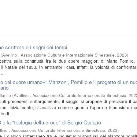
o scrittore e i segni dei tempi
(
Avellino : Associazione Culturale Internazionale Sinestesie
,
2023
)
ncentra sulla continuità fra le due opere maggiori di Mario Pomilio, 
l Natale del 1833. In entrambi i casi, infatti, la volontà di confrontar
...
o del cuore umano»: Manzoni, Pomilio e il progetto di un nu
iano
faello
(
Avellino : Associazione Culturale Internazionale Sinestesie
,
202
buti precedenti sull’argomento, il saggio si propone di precisare il pa
no. Inizialmente, si analizza come e quanto l’opera e il pensiero m
o di ...
3 e la "teologia della croce" di Sergio Quinzio
llino : Associazione Culturale Internazionale Sinestesie
,
2023
)
sce il dialogo sotterraneo tra le inquietudini spirituali del Manzoni pomil