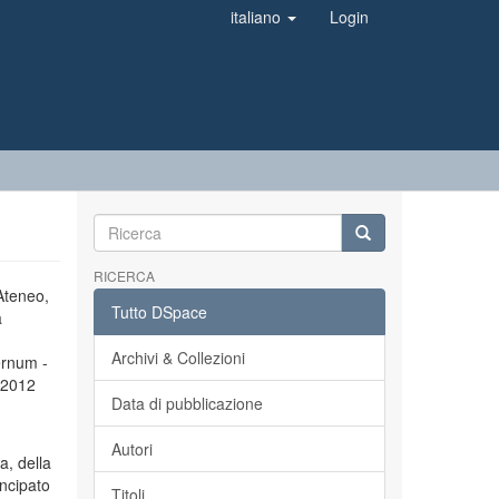
italiano
Login
RICERCA
’Ateneo,
Tutto DSpace
a
Archivi & Collezioni
ernum -
l 2012
Data di pubblicazione
Autori
a, della
incipato
Titoli