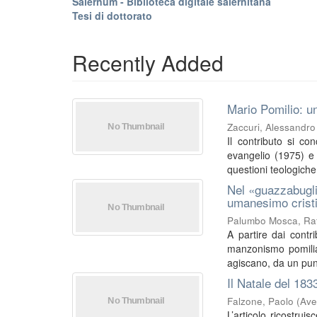
Salernum - Biblioteca digitale salernitana
Tesi di dottorato
Recently Added
Mario Pomilio: un
Zaccuri, Alessandro
Il contributo si co
evangelio (1975) e I
questioni teologiche 
Nel «guazzabugli
umanesimo crist
Palumbo Mosca, Raf
A partire dai contri
manzonismo pomilia
agiscano, da un punt
Il Natale del 183
Falzone, Paolo
(
Ave
L’articolo ricostrui