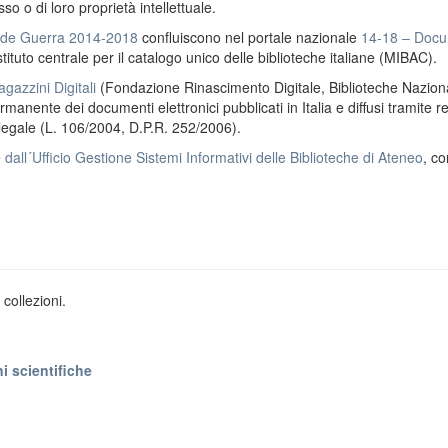
o o di loro proprietà intellettuale.
ande Guerra 2014-2018
confluiscono nel portale nazionale
14-18 – Docu
stituto centrale per il catalogo unico delle biblioteche italiane (MIBAC).
gazzini Digitali
(Fondazione Rinascimento Digitale, Biblioteche Naziona
anente dei documenti elettronici pubblicati in Italia e diffusi tramite r
 legale (L. 106/2004, D.P.R. 252/2006).
e
dall´Ufficio Gestione Sistemi Informativi delle Biblioteche di Ateneo
, co
collezioni.
i scientifiche