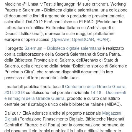
Medicine @ Unisa ","Testi e linguaggi","Misure critiche"), Working
Papers e Salernum - Biblioteca digitale salernitana, una collezione
di documenti e libri di argomento o produzione prevalentemente
salernitani. Dal 2012 EleA confluisce su PLEIADI (Portale per la
Letteratura scientifica Elettronica Italiana su Archivi aperti e
Depositi Istituzionali); è presente sulle maggiori piattaforme
europee di open access (
OpenAire
,
OpenDOAR
,
ROAR
).
Il progetto
Salernum – Biblioteca digitale salernitana
è realizzato
con la collaborazione della Società Salernitana di Storia Patria,
della Biblioteca Provinciale di Salerno, dell’Archivio di Stato di
Salerno, della direzione della rivista “Bollettino storico di Salerno e
Principato Citra”, che rendono disponibili documenti in loro
possesso o di loro proprietà intellettuale.
I materiali pubblicati nella teca
Il Centenario della Grande Guerra
2014-2018
confluiscono nel portale nazionale
14-18 – Documenti
e immagini della Grande Guerra
, prodotto e curato dall’Istituto
centrale per il catalogo unico delle biblioteche italiane (MIBAC).
Dal 2017 EleA aderisce anche al progetto nazionale
Magazzini
Digitali
(Fondazione Rinascimento Digitale, Biblioteche Nazionali
Centrali di Firenze e di Roma) per la conservazione permanente
dei documenti elettronici pubblicati in Italia e diffusi tramite rete