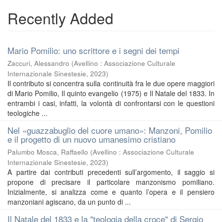
Recently Added
Mario Pomilio: uno scrittore e i segni dei tempi
Zaccuri, Alessandro
(
Avellino : Associazione Culturale
Internazionale Sinestesie
,
2023
)
Il contributo si concentra sulla continuità fra le due opere maggiori
di Mario Pomilio, Il quinto evangelio (1975) e Il Natale del 1833. In
entrambi i casi, infatti, la volontà di confrontarsi con le questioni
teologiche ...
Nel «guazzabuglio del cuore umano»: Manzoni, Pomilio
e il progetto di un nuovo umanesimo cristiano
Palumbo Mosca, Raffaello
(
Avellino : Associazione Culturale
Internazionale Sinestesie
,
2023
)
A partire dai contributi precedenti sull’argomento, il saggio si
propone di precisare il particolare manzonismo pomiliano.
Inizialmente, si analizza come e quanto l’opera e il pensiero
manzoniani agiscano, da un punto di ...
Il Natale del 1833 e la "teologia della croce" di Sergio