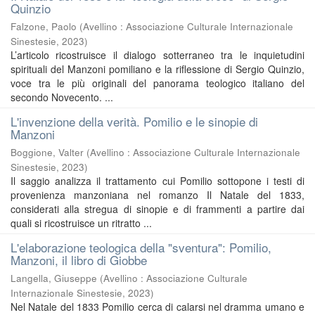
Quinzio
Falzone, Paolo
(
Avellino : Associazione Culturale Internazionale
Sinestesie
,
2023
)
L’articolo ricostruisce il dialogo sotterraneo tra le inquietudini
spirituali del Manzoni pomiliano e la riflessione di Sergio Quinzio,
voce tra le più originali del panorama teologico italiano del
secondo Novecento. ...
L'invenzione della verità. Pomilio e le sinopie di
Manzoni
Boggione, Valter
(
Avellino : Associazione Culturale Internazionale
Sinestesie
,
2023
)
Il saggio analizza il trattamento cui Pomilio sottopone i testi di
provenienza manzoniana nel romanzo Il Natale del 1833,
considerati alla stregua di sinopie e di frammenti a partire dai
quali si ricostruisce un ritratto ...
L'elaborazione teologica della "sventura": Pomilio,
Manzoni, il libro di Giobbe
Langella, Giuseppe
(
Avellino : Associazione Culturale
Internazionale Sinestesie
,
2023
)
Nel Natale del 1833 Pomilio cerca di calarsi nel dramma umano e