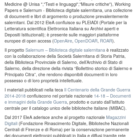
Medicine @ Unisa ","Testi e linguaggi","Misure critiche"), Working
Papers e Salernum - Biblioteca digitale salernitana, una collezione
di documenti e libri di argomento o produzione prevalentemente
salernitani. Dal 2012 EleA confluisce su PLEIADI (Portale per la
Letteratura scientifica Elettronica Italiana su Archivi aperti e
Depositi Istituzionali); è presente sulle maggiori piattaforme
europee di open access (
OpenAire
,
OpenDOAR
,
ROAR
).
Il progetto
Salernum – Biblioteca digitale salernitana
è realizzato
con la collaborazione della Società Salernitana di Storia Patria,
della Biblioteca Provinciale di Salerno, dell’Archivio di Stato di
Salerno, della direzione della rivista “Bollettino storico di Salerno e
Principato Citra”, che rendono disponibili documenti in loro
possesso o di loro proprietà intellettuale.
I materiali pubblicati nella teca
Il Centenario della Grande Guerra
2014-2018
confluiscono nel portale nazionale
14-18 – Documenti
e immagini della Grande Guerra
, prodotto e curato dall’Istituto
centrale per il catalogo unico delle biblioteche italiane (MIBAC).
Dal 2017 EleA aderisce anche al progetto nazionale
Magazzini
Digitali
(Fondazione Rinascimento Digitale, Biblioteche Nazionali
Centrali di Firenze e di Roma) per la conservazione permanente
dei documenti elettronici pubblicati in Italia e diffusi tramite rete