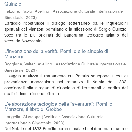
Quinzio
Falzone, Paolo
(
Avellino : Associazione Culturale Internazionale
Sinestesie
,
2023
)
L’articolo ricostruisce il dialogo sotterraneo tra le inquietudini
spirituali del Manzoni pomiliano e la riflessione di Sergio Quinzio,
voce tra le più originali del panorama teologico italiano del
secondo Novecento. ...
L'invenzione della verità. Pomilio e le sinopie di
Manzoni
Boggione, Valter
(
Avellino : Associazione Culturale Internazionale
Sinestesie
,
2023
)
Il saggio analizza il trattamento cui Pomilio sottopone i testi di
provenienza manzoniana nel romanzo Il Natale del 1833,
considerati alla stregua di sinopie e di frammenti a partire dai
quali si ricostruisce un ritratto ...
L'elaborazione teologica della "sventura": Pomilio,
Manzoni, il libro di Giobbe
Langella, Giuseppe
(
Avellino : Associazione Culturale
Internazionale Sinestesie
,
2023
)
Nel Natale del 1833 Pomilio cerca di calarsi nel dramma umano e