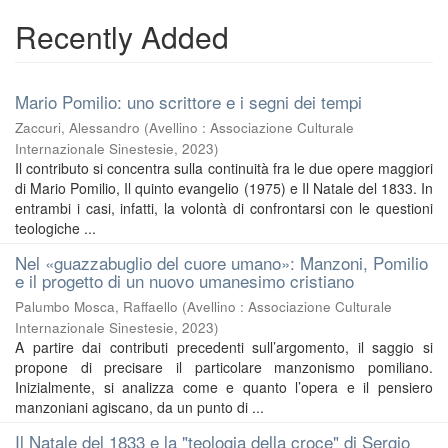
Recently Added
Mario Pomilio: uno scrittore e i segni dei tempi
Zaccuri, Alessandro
(
Avellino : Associazione Culturale
Internazionale Sinestesie
,
2023
)
Il contributo si concentra sulla continuità fra le due opere maggiori
di Mario Pomilio, Il quinto evangelio (1975) e Il Natale del 1833. In
entrambi i casi, infatti, la volontà di confrontarsi con le questioni
teologiche ...
Nel «guazzabuglio del cuore umano»: Manzoni, Pomilio
e il progetto di un nuovo umanesimo cristiano
Palumbo Mosca, Raffaello
(
Avellino : Associazione Culturale
Internazionale Sinestesie
,
2023
)
A partire dai contributi precedenti sull’argomento, il saggio si
propone di precisare il particolare manzonismo pomiliano.
Inizialmente, si analizza come e quanto l’opera e il pensiero
manzoniani agiscano, da un punto di ...
Il Natale del 1833 e la "teologia della croce" di Sergio