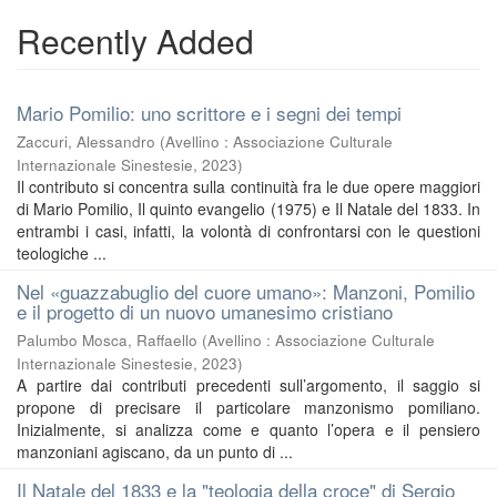
Recently Added
Mario Pomilio: uno scrittore e i segni dei tempi
Zaccuri, Alessandro
(
Avellino : Associazione Culturale
Internazionale Sinestesie
,
2023
)
Il contributo si concentra sulla continuità fra le due opere maggiori
di Mario Pomilio, Il quinto evangelio (1975) e Il Natale del 1833. In
entrambi i casi, infatti, la volontà di confrontarsi con le questioni
teologiche ...
Nel «guazzabuglio del cuore umano»: Manzoni, Pomilio
e il progetto di un nuovo umanesimo cristiano
Palumbo Mosca, Raffaello
(
Avellino : Associazione Culturale
Internazionale Sinestesie
,
2023
)
A partire dai contributi precedenti sull’argomento, il saggio si
propone di precisare il particolare manzonismo pomiliano.
Inizialmente, si analizza come e quanto l’opera e il pensiero
manzoniani agiscano, da un punto di ...
Il Natale del 1833 e la "teologia della croce" di Sergio