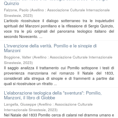
Quinzio
Falzone, Paolo
(
Avellino : Associazione Culturale Internazionale
Sinestesie
,
2023
)
L’articolo ricostruisce il dialogo sotterraneo tra le inquietudini
spirituali del Manzoni pomiliano e la riflessione di Sergio Quinzio,
voce tra le più originali del panorama teologico italiano del
secondo Novecento. ...
L'invenzione della verità. Pomilio e le sinopie di
Manzoni
Boggione, Valter
(
Avellino : Associazione Culturale Internazionale
Sinestesie
,
2023
)
Il saggio analizza il trattamento cui Pomilio sottopone i testi di
provenienza manzoniana nel romanzo Il Natale del 1833,
considerati alla stregua di sinopie e di frammenti a partire dai
quali si ricostruisce un ritratto ...
L'elaborazione teologica della "sventura": Pomilio,
Manzoni, il libro di Giobbe
Langella, Giuseppe
(
Avellino : Associazione Culturale
Internazionale Sinestesie
,
2023
)
Nel Natale del 1833 Pomilio cerca di calarsi nel dramma umano e