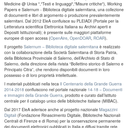
Medicine @ Unisa ","Testi e linguaggi","Misure critiche"), Working
Papers e Salernum - Biblioteca digitale salernitana, una collezione
di documenti e libri di argomento o produzione prevalentemente
salernitani. Dal 2012 EleA confluisce su PLEIADI (Portale per la
Letteratura scientifica Elettronica Italiana su Archivi aperti e
Depositi Istituzionali); è presente sulle maggiori piattaforme
europee di open access (
OpenAire
,
OpenDOAR
,
ROAR
).
Il progetto
Salernum – Biblioteca digitale salernitana
è realizzato
con la collaborazione della Società Salernitana di Storia Patria,
della Biblioteca Provinciale di Salerno, dell’Archivio di Stato di
Salerno, della direzione della rivista “Bollettino storico di Salerno e
Principato Citra”, che rendono disponibili documenti in loro
possesso o di loro proprietà intellettuale.
I materiali pubblicati nella teca
Il Centenario della Grande Guerra
2014-2018
confluiscono nel portale nazionale
14-18 – Documenti
e immagini della Grande Guerra
, prodotto e curato dall’Istituto
centrale per il catalogo unico delle biblioteche italiane (MIBAC).
Dal 2017 EleA aderisce anche al progetto nazionale
Magazzini
Digitali
(Fondazione Rinascimento Digitale, Biblioteche Nazionali
Centrali di Firenze e di Roma) per la conservazione permanente
dei documenti elettronici pubblicati in Italia e diffusi tramite rete