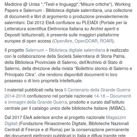
Medicine @ Unisa ","Testi e linguaggi","Misure critiche"), Working
Papers e Salernum - Biblioteca digitale salernitana, una collezione
di documenti e libri di argomento o produzione prevalentemente
salernitani. Dal 2012 EleA confluisce su PLEIADI (Portale per la
Letteratura scientifica Elettronica Italiana su Archivi aperti e
Depositi Istituzionali); è presente sulle maggiori piattaforme
europee di open access (
OpenAire
,
OpenDOAR
,
ROAR
).
Il progetto
Salernum – Biblioteca digitale salernitana
è realizzato
con la collaborazione della Società Salernitana di Storia Patria,
della Biblioteca Provinciale di Salerno, dell’Archivio di Stato di
Salerno, della direzione della rivista “Bollettino storico di Salerno e
Principato Citra”, che rendono disponibili documenti in loro
possesso o di loro proprietà intellettuale.
I materiali pubblicati nella teca
Il Centenario della Grande Guerra
2014-2018
confluiscono nel portale nazionale
14-18 – Documenti
e immagini della Grande Guerra
, prodotto e curato dall’Istituto
centrale per il catalogo unico delle biblioteche italiane (MIBAC).
Dal 2017 EleA aderisce anche al progetto nazionale
Magazzini
Digitali
(Fondazione Rinascimento Digitale, Biblioteche Nazionali
Centrali di Firenze e di Roma) per la conservazione permanente
dei documenti elettronici pubblicati in Italia e diffusi tramite rete