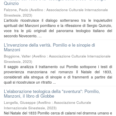
Quinzio
Falzone, Paolo
(
Avellino : Associazione Culturale Internazionale
Sinestesie
,
2023
)
L’articolo ricostruisce il dialogo sotterraneo tra le inquietudini
spirituali del Manzoni pomiliano e la riflessione di Sergio Quinzio,
voce tra le più originali del panorama teologico italiano del
secondo Novecento. ...
L'invenzione della verità. Pomilio e le sinopie di
Manzoni
Boggione, Valter
(
Avellino : Associazione Culturale Internazionale
Sinestesie
,
2023
)
Il saggio analizza il trattamento cui Pomilio sottopone i testi di
provenienza manzoniana nel romanzo Il Natale del 1833,
considerati alla stregua di sinopie e di frammenti a partire dai
quali si ricostruisce un ritratto ...
L'elaborazione teologica della "sventura": Pomilio,
Manzoni, il libro di Giobbe
Langella, Giuseppe
(
Avellino : Associazione Culturale
Internazionale Sinestesie
,
2023
)
Nel Natale del 1833 Pomilio cerca di calarsi nel dramma umano e