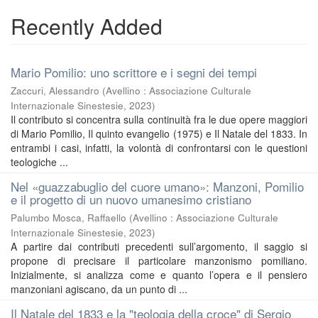
Recently Added
Mario Pomilio: uno scrittore e i segni dei tempi
Zaccuri, Alessandro
(
Avellino : Associazione Culturale
Internazionale Sinestesie
,
2023
)
Il contributo si concentra sulla continuità fra le due opere maggiori
di Mario Pomilio, Il quinto evangelio (1975) e Il Natale del 1833. In
entrambi i casi, infatti, la volontà di confrontarsi con le questioni
teologiche ...
Nel «guazzabuglio del cuore umano»: Manzoni, Pomilio
e il progetto di un nuovo umanesimo cristiano
Palumbo Mosca, Raffaello
(
Avellino : Associazione Culturale
Internazionale Sinestesie
,
2023
)
A partire dai contributi precedenti sull’argomento, il saggio si
propone di precisare il particolare manzonismo pomiliano.
Inizialmente, si analizza come e quanto l’opera e il pensiero
manzoniani agiscano, da un punto di ...
Il Natale del 1833 e la "teologia della croce" di Sergio