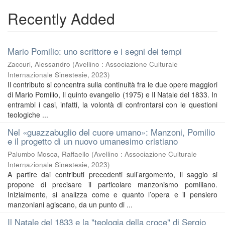
Recently Added
Mario Pomilio: uno scrittore e i segni dei tempi
Zaccuri, Alessandro
(
Avellino : Associazione Culturale
Internazionale Sinestesie
,
2023
)
Il contributo si concentra sulla continuità fra le due opere maggiori
di Mario Pomilio, Il quinto evangelio (1975) e Il Natale del 1833. In
entrambi i casi, infatti, la volontà di confrontarsi con le questioni
teologiche ...
Nel «guazzabuglio del cuore umano»: Manzoni, Pomilio
e il progetto di un nuovo umanesimo cristiano
Palumbo Mosca, Raffaello
(
Avellino : Associazione Culturale
Internazionale Sinestesie
,
2023
)
A partire dai contributi precedenti sull’argomento, il saggio si
propone di precisare il particolare manzonismo pomiliano.
Inizialmente, si analizza come e quanto l’opera e il pensiero
manzoniani agiscano, da un punto di ...
Il Natale del 1833 e la "teologia della croce" di Sergio