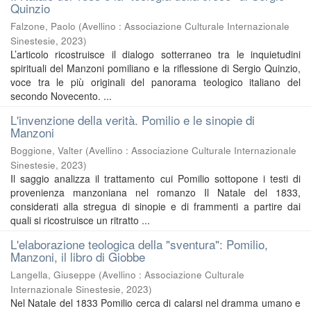
Quinzio
Falzone, Paolo
(
Avellino : Associazione Culturale Internazionale
Sinestesie
,
2023
)
L’articolo ricostruisce il dialogo sotterraneo tra le inquietudini
spirituali del Manzoni pomiliano e la riflessione di Sergio Quinzio,
voce tra le più originali del panorama teologico italiano del
secondo Novecento. ...
L'invenzione della verità. Pomilio e le sinopie di
Manzoni
Boggione, Valter
(
Avellino : Associazione Culturale Internazionale
Sinestesie
,
2023
)
Il saggio analizza il trattamento cui Pomilio sottopone i testi di
provenienza manzoniana nel romanzo Il Natale del 1833,
considerati alla stregua di sinopie e di frammenti a partire dai
quali si ricostruisce un ritratto ...
L'elaborazione teologica della "sventura": Pomilio,
Manzoni, il libro di Giobbe
Langella, Giuseppe
(
Avellino : Associazione Culturale
Internazionale Sinestesie
,
2023
)
Nel Natale del 1833 Pomilio cerca di calarsi nel dramma umano e