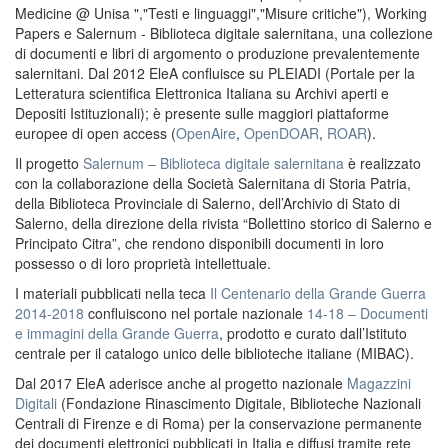
Medicine @ Unisa ","Testi e linguaggi","Misure critiche"), Working
Papers e Salernum - Biblioteca digitale salernitana, una collezione
di documenti e libri di argomento o produzione prevalentemente
salernitani. Dal 2012 EleA confluisce su PLEIADI (Portale per la
Letteratura scientifica Elettronica Italiana su Archivi aperti e
Depositi Istituzionali); è presente sulle maggiori piattaforme
europee di open access (
OpenAire
,
OpenDOAR
,
ROAR
).
Il progetto
Salernum – Biblioteca digitale salernitana
è realizzato
con la collaborazione della Società Salernitana di Storia Patria,
della Biblioteca Provinciale di Salerno, dell’Archivio di Stato di
Salerno, della direzione della rivista “Bollettino storico di Salerno e
Principato Citra”, che rendono disponibili documenti in loro
possesso o di loro proprietà intellettuale.
I materiali pubblicati nella teca
Il Centenario della Grande Guerra
2014-2018
confluiscono nel portale nazionale
14-18 – Documenti
e immagini della Grande Guerra
, prodotto e curato dall’Istituto
centrale per il catalogo unico delle biblioteche italiane (MIBAC).
Dal 2017 EleA aderisce anche al progetto nazionale
Magazzini
Digitali
(Fondazione Rinascimento Digitale, Biblioteche Nazionali
Centrali di Firenze e di Roma) per la conservazione permanente
dei documenti elettronici pubblicati in Italia e diffusi tramite rete