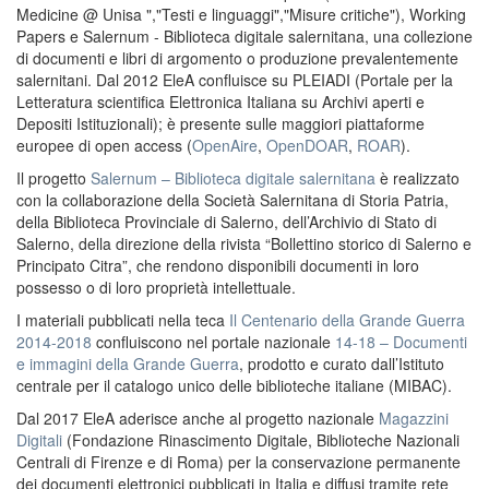
Medicine @ Unisa ","Testi e linguaggi","Misure critiche"), Working
Papers e Salernum - Biblioteca digitale salernitana, una collezione
di documenti e libri di argomento o produzione prevalentemente
salernitani. Dal 2012 EleA confluisce su PLEIADI (Portale per la
Letteratura scientifica Elettronica Italiana su Archivi aperti e
Depositi Istituzionali); è presente sulle maggiori piattaforme
europee di open access (
OpenAire
,
OpenDOAR
,
ROAR
).
Il progetto
Salernum – Biblioteca digitale salernitana
è realizzato
con la collaborazione della Società Salernitana di Storia Patria,
della Biblioteca Provinciale di Salerno, dell’Archivio di Stato di
Salerno, della direzione della rivista “Bollettino storico di Salerno e
Principato Citra”, che rendono disponibili documenti in loro
possesso o di loro proprietà intellettuale.
I materiali pubblicati nella teca
Il Centenario della Grande Guerra
2014-2018
confluiscono nel portale nazionale
14-18 – Documenti
e immagini della Grande Guerra
, prodotto e curato dall’Istituto
centrale per il catalogo unico delle biblioteche italiane (MIBAC).
Dal 2017 EleA aderisce anche al progetto nazionale
Magazzini
Digitali
(Fondazione Rinascimento Digitale, Biblioteche Nazionali
Centrali di Firenze e di Roma) per la conservazione permanente
dei documenti elettronici pubblicati in Italia e diffusi tramite rete