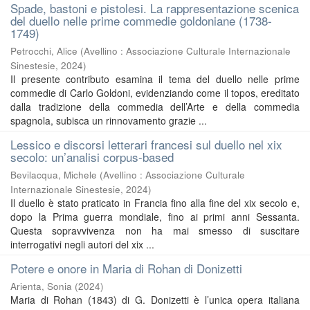
Spade, bastoni e pistolesi. La rappresentazione scenica
del duello nelle prime commedie goldoniane (1738-
1749)
Petrocchi, Alice
(
Avellino : Associazione Culturale Internazionale
Sinestesie
,
2024
)
Il presente contributo esamina il tema del duello nelle prime
commedie di Carlo Goldoni, evidenziando come il topos, ereditato
dalla tradizione della commedia dell’Arte e della commedia
spagnola, subisca un rinnovamento grazie ...
Lessico e discorsi letterari francesi sul duello nel xix
secolo: un’analisi corpus-based
Bevilacqua, Michele
(
Avellino : Associazione Culturale
Internazionale Sinestesie
,
2024
)
Il duello è stato praticato in Francia fino alla fine del xix secolo e,
dopo la Prima guerra mondiale, fino ai primi anni Sessanta.
Questa sopravvivenza non ha mai smesso di suscitare
interrogativi negli autori del xix ...
Potere e onore in Maria di Rohan di Donizetti
Arienta, Sonia
(
2024
)
Maria di Rohan (1843) di G. Donizetti è l’unica opera italiana