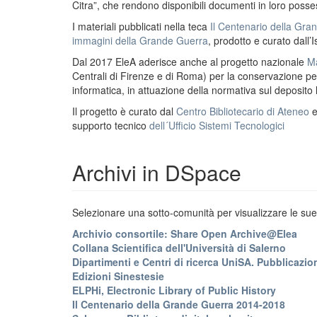
Citra”, che rendono disponibili documenti in loro possess
I materiali pubblicati nella teca
Il Centenario della Gr
immagini della Grande Guerra
, prodotto e curato dall’I
Dal 2017 EleA aderisce anche al progetto nazionale
Ma
Centrali di Firenze e di Roma) per la conservazione perm
informatica, in attuazione della normativa sul deposito
Il progetto è curato dal
Centro Bibliotecario di Ateneo
supporto tecnico
dell´Ufficio Sistemi Tecnologici
Archivi in DSpace
Selezionare una sotto-comunità per visualizzare le sue 
Archivio consortile: Share Open Archive@Elea
Collana Scientifica dell'Università di Salerno
Dipartimenti e Centri di ricerca UniSA. Pubblicazion
Edizioni Sinestesie
ELPHi, Electronic Library of Public History
Il Centenario della Grande Guerra 2014-2018