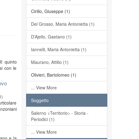
Cirillo, Giuseppe (1)
Del Grosso, Maria Antonietta (1)
D’Ajello, Gaetano (1)
Iannelli, Maria Antonietta (1)
Il quinto
Maurano, Attilio (1)
si con le
Olivieri, Bartolomeo (1)
ovo
... View More
3
)
Soggetto
rticolare
anzoniani
Salerno <Territorio> - Storia -
Periodici (1)
... View More
iano e la