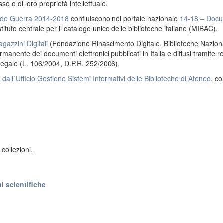
o o di loro proprietà intellettuale.
ande Guerra 2014-2018
confluiscono nel portale nazionale
14-18 – Docu
stituto centrale per il catalogo unico delle biblioteche italiane (MIBAC).
gazzini Digitali
(Fondazione Rinascimento Digitale, Biblioteche Naziona
anente dei documenti elettronici pubblicati in Italia e diffusi tramite r
 legale (L. 106/2004, D.P.R. 252/2006).
e
dall´Ufficio Gestione Sistemi Informativi delle Biblioteche di Ateneo
, co
collezioni.
i scientifiche