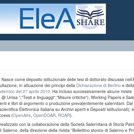
o. Nasce come deposito istituzionale delle tesi di dottorato discusse nell
ultazione, in attuazione dei principi della
Dichiarazione di Berlino
e dell
ademico del 27 aprile 2010
. Ha incluso successivamente alcune riviste
e @ Unisa ","Testi e linguaggi","Misure critiche"), Working Papers e Sal
menti e libri di argomento o produzione prevalentemente salernitani. Da
entifica Elettronica Italiana su Archivi aperti e Depositi Istituzionali); è
ccess (
OpenAire
,
OpenDOAR
,
ROAR
).
realizzato con la collaborazione della Società Salernitana di Storia Patri
di Salerno, della direzione della rivista “Bollettino storico di Salerno e Pr