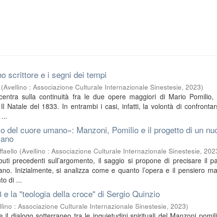
o scrittore e i segni dei tempi
(
Avellino : Associazione Culturale Internazionale Sinestesie
,
2023
)
ncentra sulla continuità fra le due opere maggiori di Mario Pomilio, 
l Natale del 1833. In entrambi i casi, infatti, la volontà di confrontar
...
o del cuore umano»: Manzoni, Pomilio e il progetto di un nu
iano
faello
(
Avellino : Associazione Culturale Internazionale Sinestesie
,
202
buti precedenti sull’argomento, il saggio si propone di precisare il pa
no. Inizialmente, si analizza come e quanto l’opera e il pensiero m
o di ...
3 e la "teologia della croce" di Sergio Quinzio
llino : Associazione Culturale Internazionale Sinestesie
,
2023
)
sce il dialogo sotterraneo tra le inquietudini spirituali del Manzoni pomil