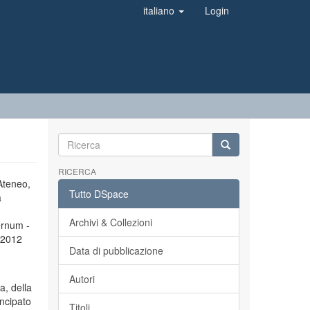
italiano
Login
RICERCA
’Ateneo,
Tutto DSpace
a
Archivi & Collezioni
ernum -
l 2012
Data di pubblicazione
Autori
a, della
incipato
Titoli