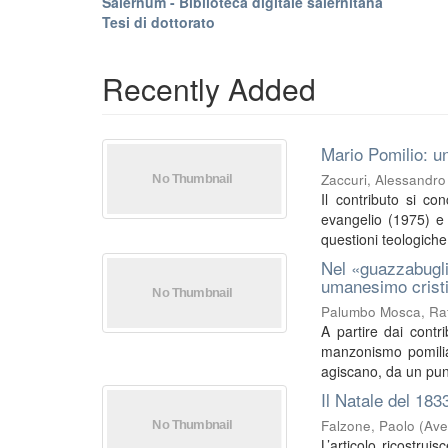
Salernum - Biblioteca digitale salernitana
Tesi di dottorato
Recently Added
Mario Pomilio: un
Zaccuri, Alessandro
Il contributo si co
evangelio (1975) e I
questioni teologiche 
Nel «guazzabugli
umanesimo crist
Palumbo Mosca, Raf
A partire dai contri
manzonismo pomilia
agiscano, da un punt
Il Natale del 183
Falzone, Paolo
(
Ave
L’articolo ricostrui