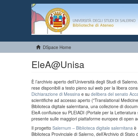
DSpace Home
EleA@Unisa
È l’archivio aperto dell’Università degli Studi di Salern
rese disponibili a testo pieno sul web per la libera cons
Dichiarazione di Messina
e su
delibera del senato Acc
scientifiche ad accesso aperto ("Translational Medicin
Biblioteca digitale salernitana, una collezione di docu
EleA confluisce su PLEIADI (Portale per la Letteratura sci
presente sulle maggiori piattaforme europee di open a
Il progetto
Salernum – Biblioteca digitale salernitana
è 
Biblioteca Provinciale di Salerno, dell’Archivio di Stato 