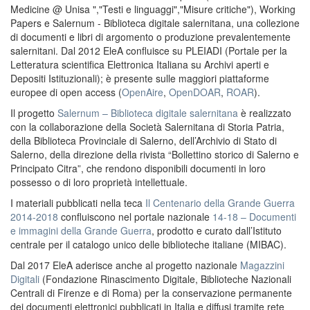
Medicine @ Unisa ","Testi e linguaggi","Misure critiche"), Working
Papers e Salernum - Biblioteca digitale salernitana, una collezione
di documenti e libri di argomento o produzione prevalentemente
salernitani. Dal 2012 EleA confluisce su PLEIADI (Portale per la
Letteratura scientifica Elettronica Italiana su Archivi aperti e
Depositi Istituzionali); è presente sulle maggiori piattaforme
europee di open access (
OpenAire
,
OpenDOAR
,
ROAR
).
Il progetto
Salernum – Biblioteca digitale salernitana
è realizzato
con la collaborazione della Società Salernitana di Storia Patria,
della Biblioteca Provinciale di Salerno, dell’Archivio di Stato di
Salerno, della direzione della rivista “Bollettino storico di Salerno e
Principato Citra”, che rendono disponibili documenti in loro
possesso o di loro proprietà intellettuale.
I materiali pubblicati nella teca
Il Centenario della Grande Guerra
2014-2018
confluiscono nel portale nazionale
14-18 – Documenti
e immagini della Grande Guerra
, prodotto e curato dall’Istituto
centrale per il catalogo unico delle biblioteche italiane (MIBAC).
Dal 2017 EleA aderisce anche al progetto nazionale
Magazzini
Digitali
(Fondazione Rinascimento Digitale, Biblioteche Nazionali
Centrali di Firenze e di Roma) per la conservazione permanente
dei documenti elettronici pubblicati in Italia e diffusi tramite rete