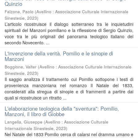
Quinzio
Falzone, Paolo
(
Avellino : Associazione Culturale Internazionale
Sinestesie
,
2023
)
L’articolo ricostruisce il dialogo sotterraneo tra le inquietudini
spirituali del Manzoni pomiliano e la riflessione di Sergio Quinzio,
voce tra le più originali del panorama teologico italiano del
secondo Novecento. ...
L'invenzione della verità. Pomilio e le sinopie di
Manzoni
Boggione, Valter
(
Avellino : Associazione Culturale Internazionale
Sinestesie
,
2023
)
Il saggio analizza il trattamento cui Pomilio sottopone i testi di
provenienza manzoniana nel romanzo Il Natale del 1833,
considerati alla stregua di sinopie e di frammenti a partire dai
quali si ricostruisce un ritratto ...
L'elaborazione teologica della "sventura": Pomilio,
Manzoni, il libro di Giobbe
Langella, Giuseppe
(
Avellino : Associazione Culturale
Internazionale Sinestesie
,
2023
)
Nel Natale del 1833 Pomilio cerca di calarsi nel dramma umano e