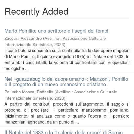
Recently Added
Mario Pomilio: uno scrittore e i segni dei tempi
Zaccuri, Alessandro
(
Avellino : Associazione Culturale
Internazionale Sinestesie
,
2023
)
Il contributo si concentra sulla continuità fra le due opere maggiori
di Mario Pomilio, Il quinto evangelio (1975) e Il Natale del 1833. In
entrambi i casi, infatti, la volontà di confrontarsi con le questioni
teologiche ...
Nel «guazzabuglio del cuore umano»: Manzoni, Pomilio
e il progetto di un nuovo umanesimo cristiano
Palumbo Mosca, Raffaello
(
Avellino : Associazione Culturale
Internazionale Sinestesie
,
2023
)
A partire dai contributi precedenti sull’argomento, il saggio si
propone di precisare il particolare manzonismo pomiliano.
Inizialmente, si analizza come e quanto l’opera e il pensiero
manzoniani agiscano, da un punto di ...
Il Natale del 1833 e la "teologia della croce" di Sergio