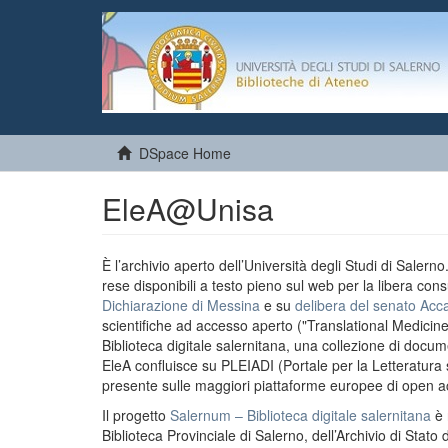
DSpace Home
EleA@Unisa
È l’archivio aperto dell’Università degli Studi di Salern
rese disponibili a testo pieno sul web per la libera cons
Dichiarazione di Messina
e su
delibera del senato Acc
scientifiche ad accesso aperto ("Translational Medicin
Biblioteca digitale salernitana, una collezione di docu
EleA confluisce su PLEIADI (Portale per la Letteratura sci
presente sulle maggiori piattaforme europee di open a
Il progetto
Salernum – Biblioteca digitale salernitana
è 
Biblioteca Provinciale di Salerno, dell’Archivio di Stato 