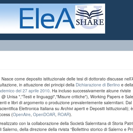
o. Nasce come deposito istituzionale delle tesi di dottorato discusse nell
ultazione, in attuazione dei principi della
Dichiarazione di Berlino
e dell
ademico del 27 aprile 2010
. Ha incluso successivamente alcune riviste
e @ Unisa ","Testi e linguaggi","Misure critiche"), Working Papers e Sal
menti e libri di argomento o produzione prevalentemente salernitani. Da
entifica Elettronica Italiana su Archivi aperti e Depositi Istituzionali); è
ccess (
OpenAire
,
OpenDOAR
,
ROAR
).
realizzato con la collaborazione della Società Salernitana di Storia Patri
di Salerno, della direzione della rivista “Bollettino storico di Salerno e Pr