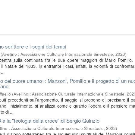
o scrittore e i segni dei tempi
(
Avellino : Associazione Culturale Internazionale Sinestesie
,
2023
)
ncentra sulla continuità fra le due opere maggiori di Mario Pomilio, 
l Natale del 1833. In entrambi i casi, infatti, la volontà di confrontar
...
o del cuore umano»: Manzoni, Pomilio e il progetto di un nu
iano
faello
(
Avellino : Associazione Culturale Internazionale Sinestesie
,
202
buti precedenti sull’argomento, il saggio si propone di precisare il pa
no. Inizialmente, si analizza come e quanto l’opera e il pensiero m
o di ...
3 e la "teologia della croce" di Sergio Quinzio
llino : Associazione Culturale Internazionale Sinestesie
,
2023
)
sce il dialogo sotterraneo tra le inquietudini spirituali del Manzoni pomil