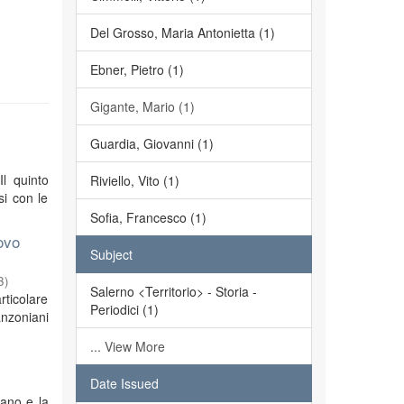
Del Grosso, Maria Antonietta (1)
Ebner, Pietro (1)
Gigante, Mario (1)
Guardia, Giovanni (1)
Il quinto
Riviello, Vito (1)
si con le
Sofia, Francesco (1)
ovo
Subject
3
)
Salerno <Territorio> - Storia -
rticolare
Periodici (1)
anzoniani
... View More
Date Issued
iano e la