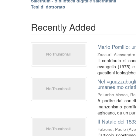
Salernum - Biblioteca digitale salernitana
Tesi di dottorato
Recently Added
Mario Pomilio: un
Zaccuri, Alessandro
Il contributo si co
evangelio (1975) e I
questioni teologiche 
Nel «guazzabugli
umanesimo crist
Palumbo Mosca, Raf
A partire dai contri
manzonismo pomilia
agiscano, da un punt
Il Natale del 183
Falzone, Paolo
(
Ave
L’articolo ricostrui