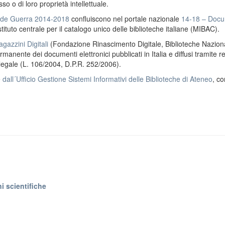
o o di loro proprietà intellettuale.
ande Guerra 2014-2018
confluiscono nel portale nazionale
14-18 – Docu
stituto centrale per il catalogo unico delle biblioteche italiane (MIBAC).
gazzini Digitali
(Fondazione Rinascimento Digitale, Biblioteche Naziona
anente dei documenti elettronici pubblicati in Italia e diffusi tramite r
 legale (L. 106/2004, D.P.R. 252/2006).
e
dall´Ufficio Gestione Sistemi Informativi delle Biblioteche di Ateneo
, co
i scientifiche