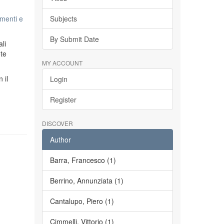
menti e
Subjects
By Submit Date
li
ete
MY ACCOUNT
n il
Login
Register
DISCOVER
Author
Barra, Francesco (1)
Berrino, Annunziata (1)
Cantalupo, Piero (1)
Cimmelli, Vittorio (1)