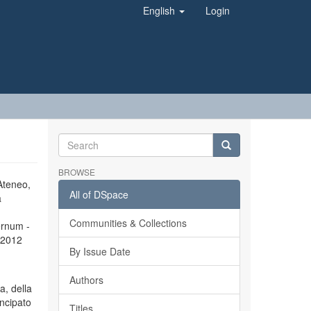
English
Login
BROWSE
’Ateneo,
All of DSpace
a
Communities & Collections
ernum -
l 2012
By Issue Date
Authors
a, della
incipato
Titles